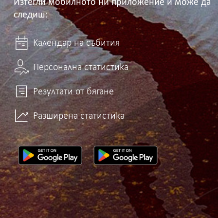
Изтегли мобилното ни приложение и може да
следиш:
Календар на събития
Персонална статистика
Резултати от бягане
Разширена статистика