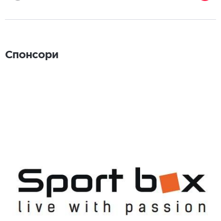
Спонсори
Спонсори