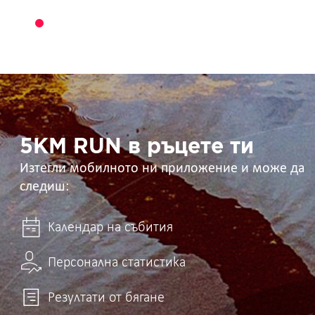
5KM
RUN
в
ръцете
ти
5KM RUN в ръцете ти
Изтегли мобилното ни приложение и може да
следиш:
Календар на събития
Персонална статистика
Резултати от бягане