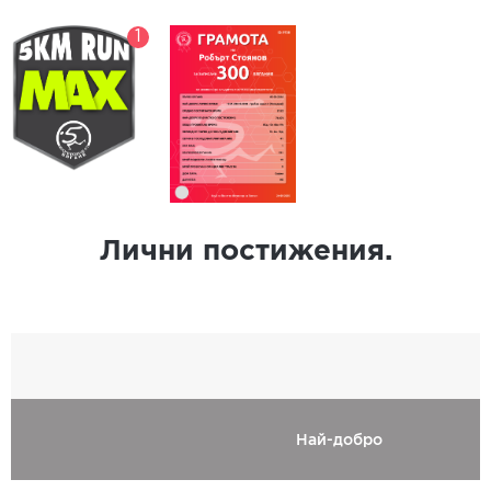
1
Лични постижения.
Най-добро