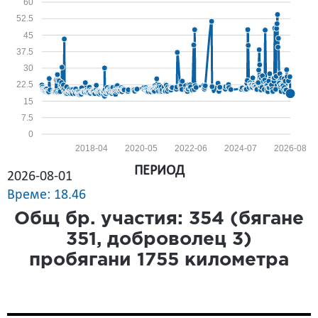
60
52.5
45
37.5
30
22.5
15
7.5
0
2018-04
2020-05
2022-06
2024-07
2026-08
ПЕРИОД
2026-08-01
Време: 18.46
Общ бр. участия:
354
(бягане
351
, доброволец
3
)
пробягани
1755
километра