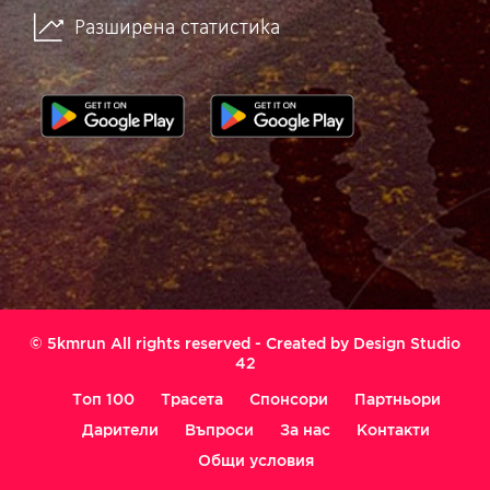
Разширена статистика
© 5kmrun All rights reserved - Created by
Design Studio
42
Топ 100
Трасета
Спонсори
Партньори
Дарители
Въпроси
За нас
Контакти
Общи условия