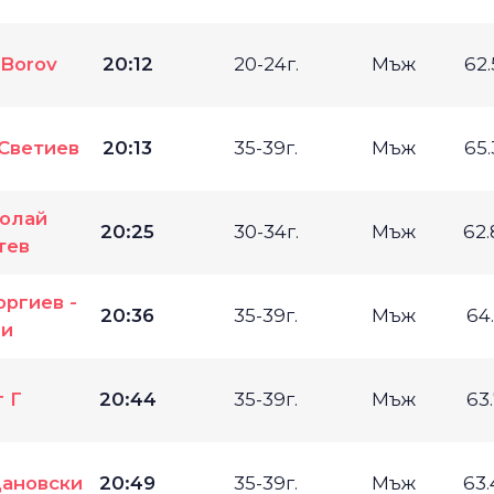
 Borov
20:12
20-24г.
Мъж
62
Светиев
20:13
35-39г.
Мъж
65
олай
20:25
30-34г.
Мъж
62
тев
оргиев -
20:36
35-39г.
Мъж
64
би
 Г
20:44
35-39г.
Мъж
63
ановски
20:49
35-39г.
Мъж
63