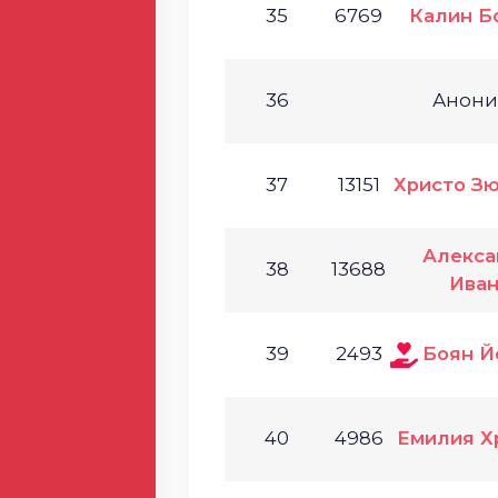
35
6769
Калин Б
36
Анон
37
13151
Христо З
Алекса
38
13688
Иван
39
2493
Боян Й
40
4986
Емилия Х