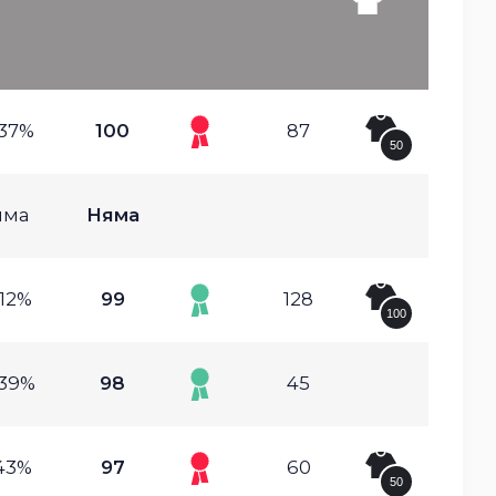
.37%
100
87
50
яма
Няма
.12%
99
128
100
.39%
98
45
.43%
97
60
50