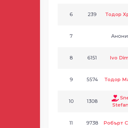
6
239
Тодор Х
7
Анон
8
6151
Ivo Dim
9
5574
Тодор М
Sne
10
1308
Stefa
11
9738
Робърт С