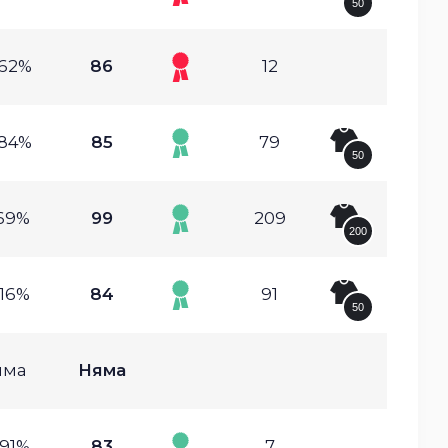
50
.62%
86
12
.84%
85
79
50
.69%
99
209
200
.16%
84
91
50
яма
Няма
.91%
83
7