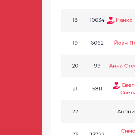
18
10634
Нанко 
19
6062
Йоан П
20
99
Анна Сте
Свет
21
5811
Свет
22
Анон
Симе
23
13722