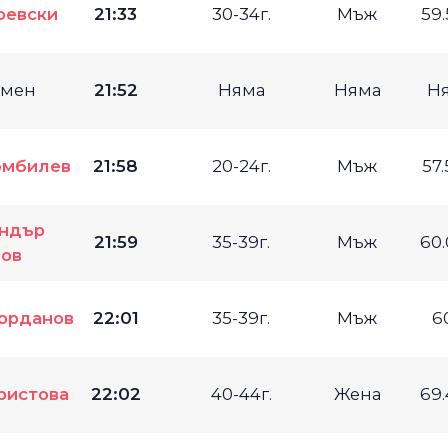
оевски
21:33
30-34г.
Мъж
59
имен
21:52
Няма
Няма
Н
юмбилев
21:58
20-24г.
Мъж
57
ндър
21:59
35-39г.
Мъж
60
ов
орданов
22:01
35-39г.
Мъж
6
ристова
22:02
40-44г.
Жена
69