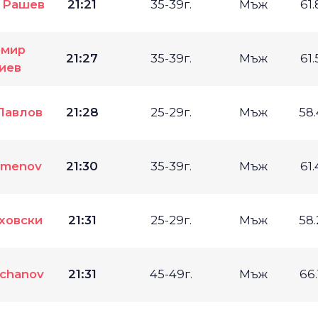
 Рашев
21:21
35-39г.
Мъж
61
омир
21:27
35-39г.
Мъж
61
иев
Павлов
21:28
25-29г.
Мъж
58
tamenov
21:30
35-39г.
Мъж
61
ховски
21:31
25-29г.
Мъж
58
achanov
21:31
45-49г.
Мъж
66