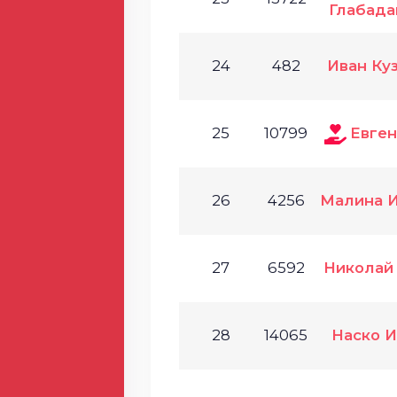
Глабада
24
482
Иван Ку
25
10799
Евген
26
4256
Малина И
27
6592
Николай
28
14065
Наско И