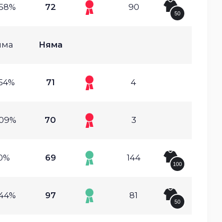
.58%
72
90
50
яма
Няма
.54%
71
4
.09%
70
3
0%
69
144
100
.44%
97
81
50