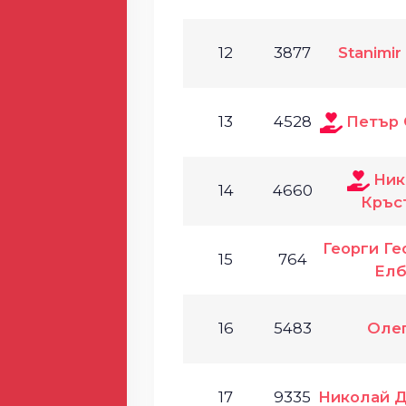
12
3877
Stanimir
13
4528
Петър 
Ник
14
4660
Кръс
Георги Ге
15
764
Ел
16
5483
Олег
17
9335
Николай Д