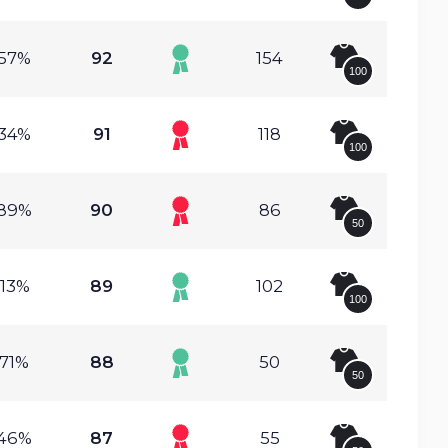
.57%
92
154
100
.34%
91
118
100
.89%
90
86
50
.13%
89
102
100
.71%
88
50
50
.46%
87
55