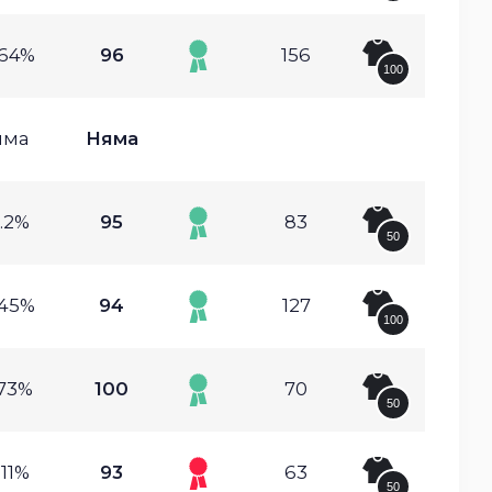
.64%
96
156
100
яма
Няма
.2%
95
83
50
.45%
94
127
100
.73%
100
70
50
.11%
93
63
50