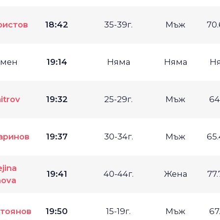
ристов
18:42
35-39г.
Мъж
70
имен
19:14
Няма
Няма
Н
itrov
19:32
25-29г.
Мъж
64
аринов
19:37
30-34г.
Мъж
65
jina
19:41
40-44г.
Жена
77
nova
тоянов
19:50
15-19г.
Мъж
67