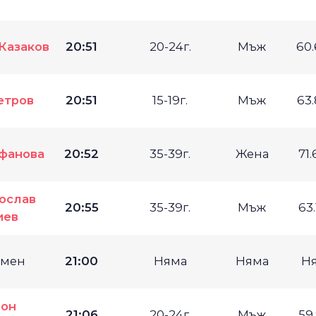
Казаков
20:51
20-24г.
Мъж
60
етров
20:51
15-19г.
Мъж
63
фанова
20:52
35-39г.
Жена
71
ослав
20:55
35-39г.
Мъж
63
иев
имен
21:00
Няма
Няма
Н
он
21:06
20-24г.
Мъж
59