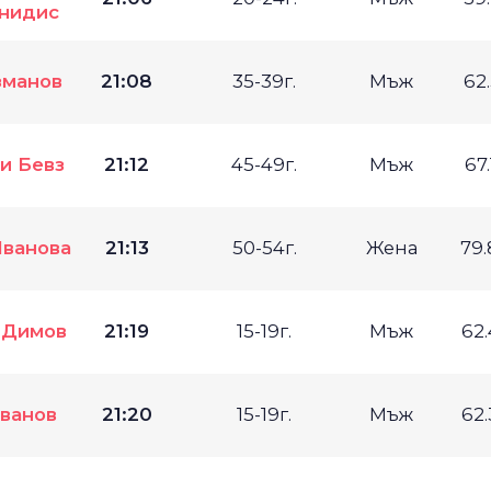
нидис
зманов
21:08
35-39г.
Мъж
62
и Бевз
21:12
45-49г.
Мъж
67
ванова
21:13
50-54г.
Жена
79
 Димов
21:19
15-19г.
Мъж
62
ванов
21:20
15-19г.
Мъж
62