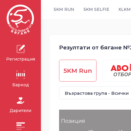
5KM RUN
5KM SELFIE
XLKM
Резултати от бягане №2
Регистрация
5KM Run
Баркод
Дарители
Позиция