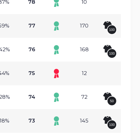
.87%
78
10
.59%
77
170
100
.42%
76
168
100
.44%
75
12
.28%
74
72
50
.18%
73
145
100