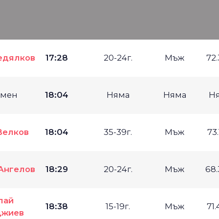
едялков
17:28
20-24г.
Мъж
72
имен
18:04
Няма
Няма
Н
Велков
18:04
35-39г.
Мъж
73
Ангелов
18:29
20-24г.
Мъж
68
лай
18:38
15-19г.
Мъж
71
джиев