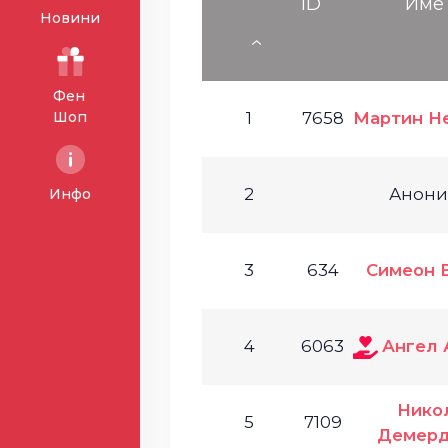
ID
Име
Новини
Фен
Шоп
1
7658
Мартин Н
2
Анон
Инфо
3
634
Симеон 
4
6063
Ангел 
Нико
5
7109
Демер