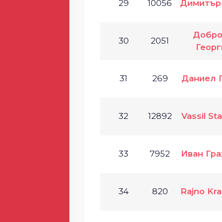
29
10056
Димитър
Добр
30
2051
Георг
31
269
Даниел 
32
12892
Vassil S
33
7952
Иван Гра
34
820
Rajno Kr