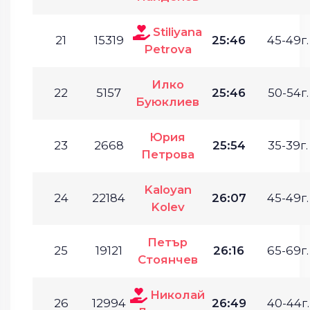
Stiliyana
21
15319
25:46
45-49г.
Petrova
Илко
22
5157
25:46
50-54г.
Буюклиев
Юрия
23
2668
25:54
35-39г.
Петрова
Kaloyan
24
22184
26:07
45-49г.
Kolev
Петър
25
19121
26:16
65-69г.
Стоянчев
Николай
26
12994
26:49
40-44г.