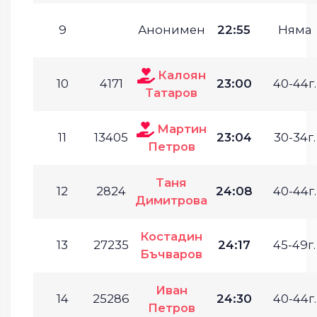
9
Анонимен
22:55
Няма
Калоян
10
4171
23:00
40-44г.
Татаров
Мартин
11
13405
23:04
30-34г.
Петров
Таня
12
2824
24:08
40-44г.
Димитрова
Костадин
13
27235
24:17
45-49г.
Бъчваров
Иван
14
25286
24:30
40-44г.
Петров