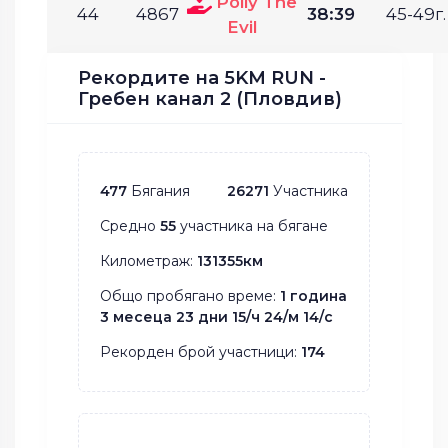
Polly The
44
4867
38:39
45-49г.
Evil
Рекордите на 5KM RUN -
Гребен канал 2 (Пловдив)
477
Бягания
26271
Участника
Средно
55
участника на бягане
Километраж:
131355км
Общо пробягано време:
1 година
3 месеца 23 дни 15/ч 24/м 14/с
Рекорден брой участници:
174