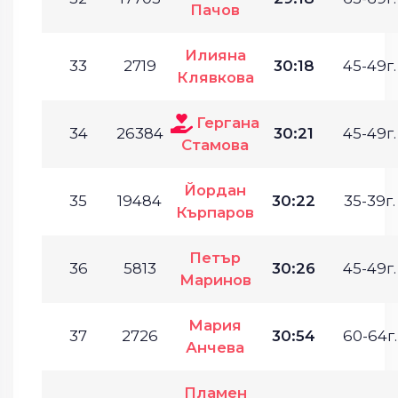
Пачов
Илияна
33
2719
30:18
45-49г.
Клявкова
Гергана
34
26384
30:21
45-49г.
Стамова
Йордан
35
19484
30:22
35-39г.
Кърпаров
Петър
36
5813
30:26
45-49г.
Маринов
Мария
37
2726
30:54
60-64г.
Анчева
Пламен