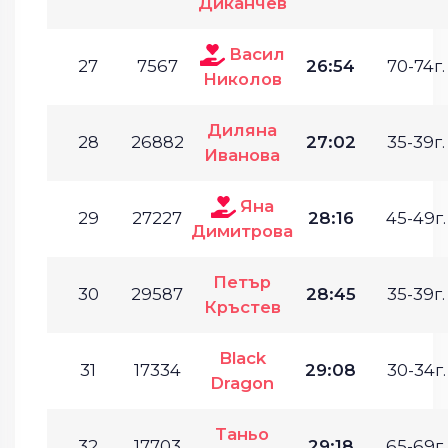
Диканчев
Васил
27
7567
26:54
70-74г.
Николов
Диляна
28
26882
27:02
35-39г.
Иванова
Яна
29
27227
28:16
45-49г.
Димитрова
Петър
30
29587
28:45
35-39г.
Кръстев
Black
31
17334
29:08
30-34г.
Dragon
Таньо
32
17703
29:18
65-69г.