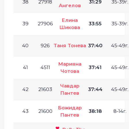
38
27918
31:29
35-39г.
Ангелов
Елина
39
27906
33:55
35-39г.
Шикова
40
926
Таня Тонева
37:40
45-49г.
Марияна
41
4511
37:41
45-49г.
Чотова
Чавдар
42
21603
37:44
45-49г.
Пантев
Божидар
43
21600
38:18
8-14г.
Пантев