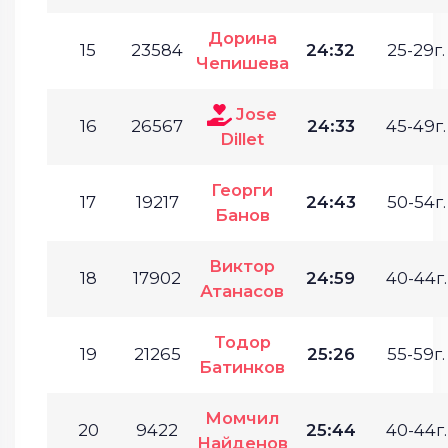
Дорина
15
23584
24:32
25-29г.
Чепишева
Jose
16
26567
24:33
45-49г.
Dillet
Георги
17
19217
24:43
50-54г.
Банов
Виктор
18
17902
24:59
40-44г.
Атанасов
Тодор
19
21265
25:26
55-59г.
Батинков
Момчил
20
9422
25:44
40-44г.
Найденов