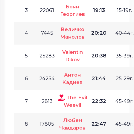
Боян
3
22061
19:13
15-19г.
Георгиев
Величко
4
7445
20:20
40-44г.
Манолов
Valentin
5
25283
20:38
35-39г.
Dikov
Антон
6
24254
21:44
25-29г.
Кадиев
The Evil
7
2813
22:32
45-49г.
Weevil
Любен
8
17805
22:47
45-49г.
Чавдаров