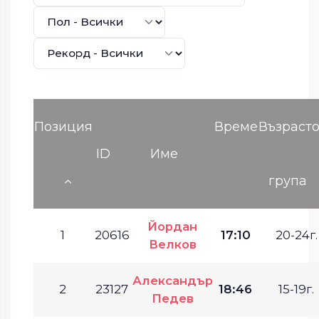
Позиция
Време
Възраст
ID
Име
група
Йордан
1
20616
17:10
20-24г.
Велков
Александър
2
23127
18:46
15-19г.
Педев