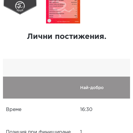
Лични постижения.
Най-добро
Време
16:30
Позиция при финиширане
1