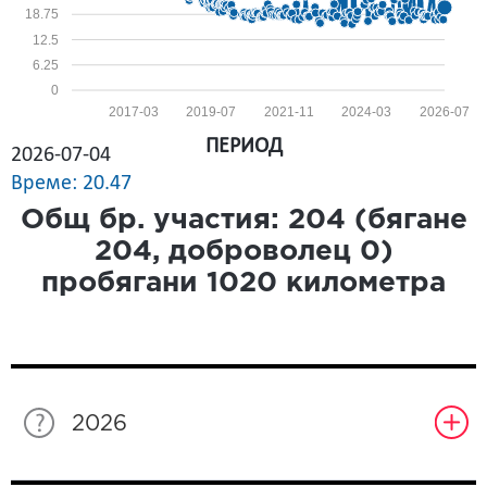
18.75
12.5
6.25
0
2017-03
2019-07
2021-11
2024-03
2026-07
ПЕРИОД
2026-07-04
Време: 20.47
Общ бр. участия:
204
(бягане
204
, доброволец
0
)
пробягани
1020
километра
2026