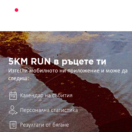
5KM
RUN
в
ръцете
ти
5KM RUN в ръцете ти
Изтегли мобилното ни приложение и може да
следиш:
Календар на събития
Персонална статистика
Резултати от бягане