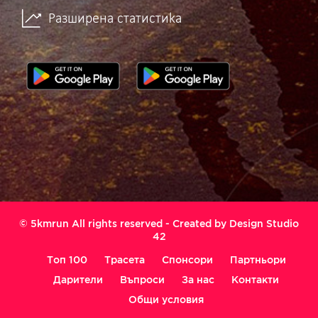
Разширена статистика
© 5kmrun All rights reserved - Created by
Design Studio
42
Топ 100
Трасета
Спонсори
Партньори
Дарители
Въпроси
За нас
Контакти
Общи условия