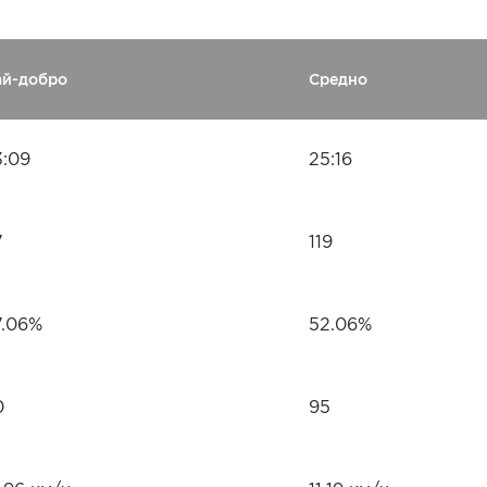
ай-добро
Средно
3:09
25:16
7
119
7.06%
52.06%
0
95