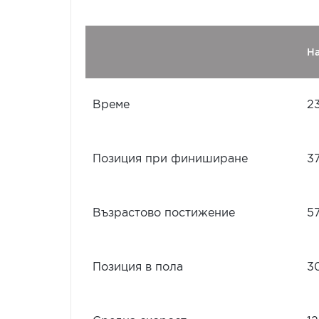
Н
Време
2
Позиция при финиширане
3
Възрастово постижение
5
Позиция в пола
3