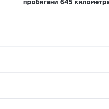
пробягани
645
километр