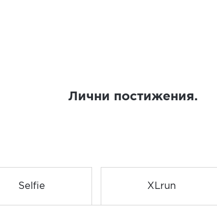
Лични постижения.
Selfie
XLrun