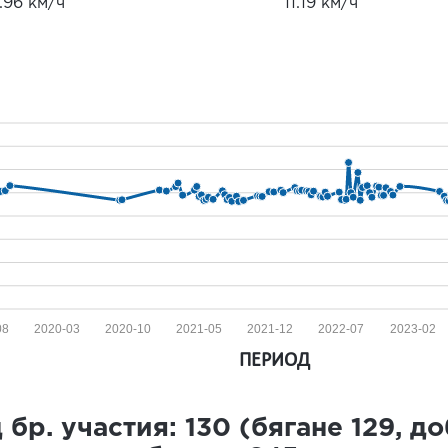
.96 км/ч
11.19 км/ч
08
2020-03
2020-10
2021-05
2021-12
2022-07
2023-02
ПЕРИОД
 бр. участия:
130
(бягане
129
, д