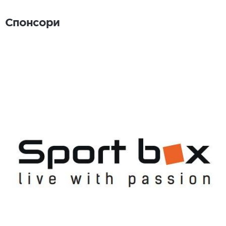
Спонсори
Спонсори