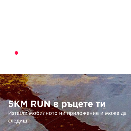
5KM
RUN
в
ръцете
ти
5KM RUN в ръцете ти
Изтегли мобилното ни приложение и може да
следиш: