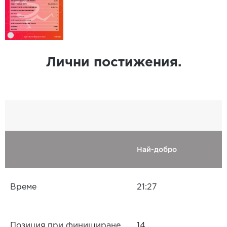
Лични постижения.
Най-добро
Време
21:27
Позиция при финиширане
14