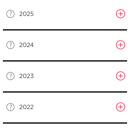
2025
2024
2023
2022