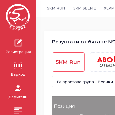
5KM RUN
5KM SELFIE
XLKM
Резултати от бягане №2
Регистрация
5KM Run
Баркод
Дарители
Позиция