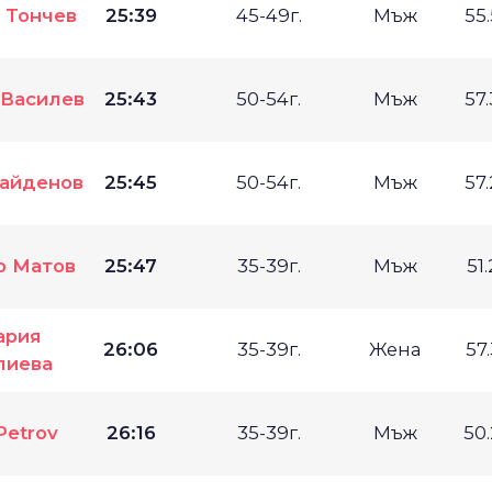
 Тончев
25:39
45-49г.
Мъж
55
 Василев
25:43
50-54г.
Мъж
57
айденов
25:45
50-54г.
Мъж
57
 Матов
25:47
35-39г.
Мъж
51
ария
26:06
35-39г.
Жена
57
лиева
Petrov
26:16
35-39г.
Мъж
50