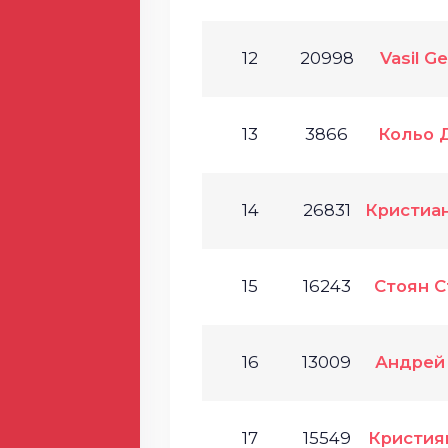
12
20998
Vasil G
13
3866
Кольо 
14
26831
Кристиа
15
16243
Стоян С
16
13009
Андрей
17
15549
Кристия