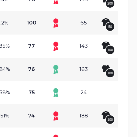
200
.2%
100
65
50
.85%
77
143
100
.84%
76
163
100
.58%
75
24
.51%
74
188
100