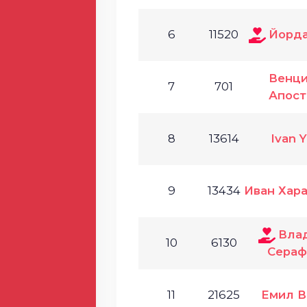
6
11520
Йорда
Венци
7
701
Апост
8
13614
Ivan 
9
13434
Иван Хар
Вла
10
6130
Сераф
11
21625
Емил В