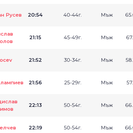
н Русев
20:54
40-44г.
Мъж
65
слав
21:15
45-49г.
Мъж
67
олов
Yocev
21:52
30-34г.
Мъж
58
алампиев
21:56
25-29г.
Мъж
57
дислав
22:13
50-54г.
Мъж
66
имов
елчев
22:19
50-54г.
Мъж
66