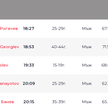
е
Рогачев
18:27
25-29г.
Мъж
67
 Georgiev
18:53
40-44г.
Мъж
71
olev
19:33
15-19г.
Мъж
68
anayotov
20:09
25-29г.
Мъж
62
 Банев
20:15
35-39г.
Мъж
65