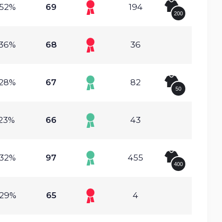
.52%
69
194
200
.36%
68
36
.28%
67
82
50
.23%
66
43
.32%
97
455
400
.29%
65
4