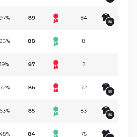
.97%
89
84
50
.26%
88
8
.19%
87
2
.72%
86
72
50
.63%
85
83
50
.48%
84
75