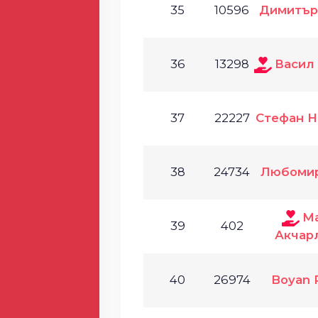
35
10596
Димитър
36
13298
Васил
37
22227
Стефан Н
38
24734
Любомир
М
39
402
Акчар
40
26974
Boyan 