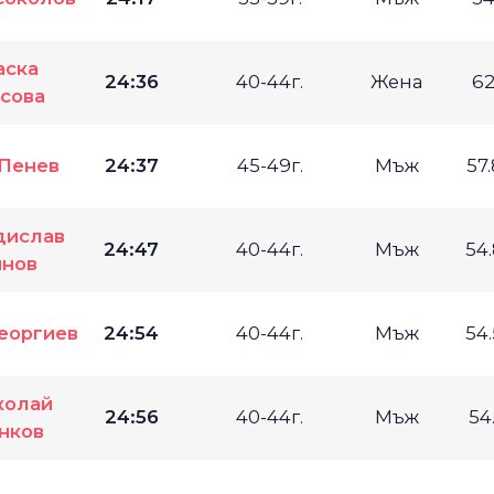
аска
24:36
40-44г.
Жена
62
сова
Пенев
24:37
45-49г.
Мъж
57
дислав
24:47
40-44г.
Мъж
54
нов
еоргиев
24:54
40-44г.
Мъж
54
колай
24:56
40-44г.
Мъж
54
нков