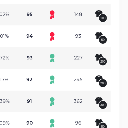
.02%
95
148
100
.01%
94
93
50
.72%
93
227
200
.17%
92
245
200
.39%
91
362
300
.09%
90
96
50