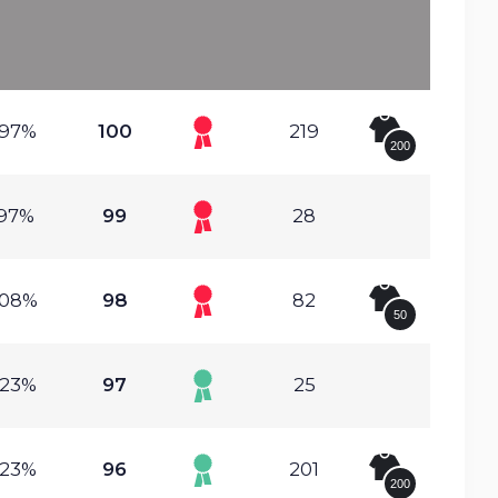
.97%
100
219
200
.97%
99
28
.08%
98
82
50
.23%
97
25
.23%
96
201
200