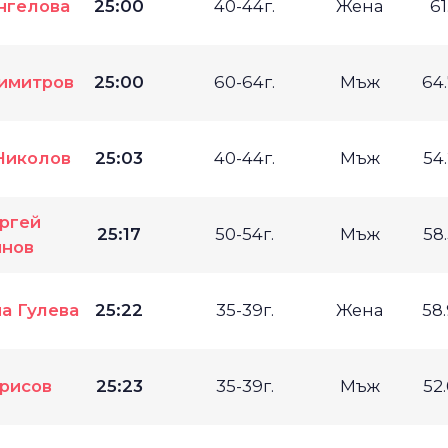
нгелова
25:00
40-44г.
Жена
61
имитров
25:00
60-64г.
Мъж
64
Николов
25:03
40-44г.
Мъж
54
ргей
25:17
50-54г.
Мъж
58
нов
а Гулева
25:22
35-39г.
Жена
58
рисов
25:23
35-39г.
Мъж
52