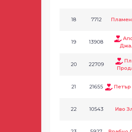
18
7712
Пламен
Ап
19
13908
Джа
Пл
20
22709
Прод
21
21655
Петър
22
10543
Иво З
23
5927
Врабчо 