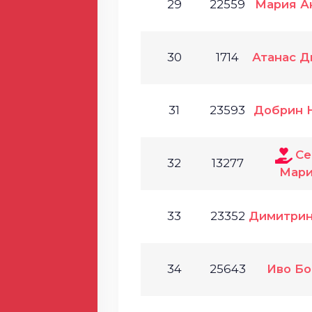
29
22559
Мария А
30
1714
Атанас Д
31
23593
Добрин 
Се
32
13277
Мари
33
23352
Димитрин
34
25643
Иво Бо