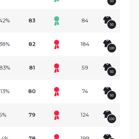
50
.42%
83
84
50
.38%
82
184
100
.83%
81
59
50
.13%
80
74
50
6%
79
124
100
.4%
78
199