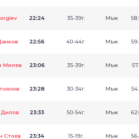
eorgiev
22:24
35-39г.
Мъж
58
Данков
22:56
40-44г.
Мъж
59
н Милев
23:06
35-39г.
Мъж
57
тоянов
23:28
30-34г.
Мъж
54
 Дилов
23:33
50-54г.
Мъж
62
н Стоев
23:34
15-19г.
Мъж
56