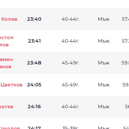
 Колев
23:40
40-44г.
Мъж
57
остол
23:41
40-44г.
Мъж
57
лов
амен
23:48
45-49г.
Мъж
59
анов
 Цветков
24:05
45-49г.
Мъж
59
латев
24:16
40-44г.
Мъж
5
Соколов
24:17
35-39г.
Мъж
54