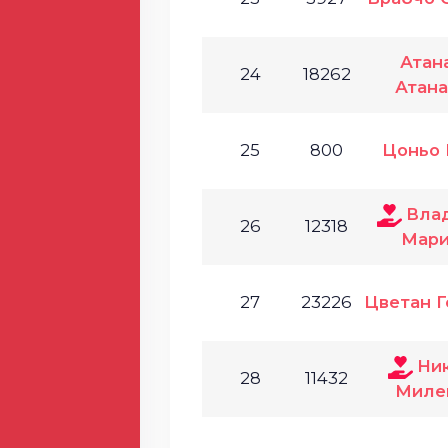
Атан
24
18262
Атана
25
800
Цоньо 
Вла
26
12318
Мари
27
23226
Цветан Г
Ни
28
11432
Миле