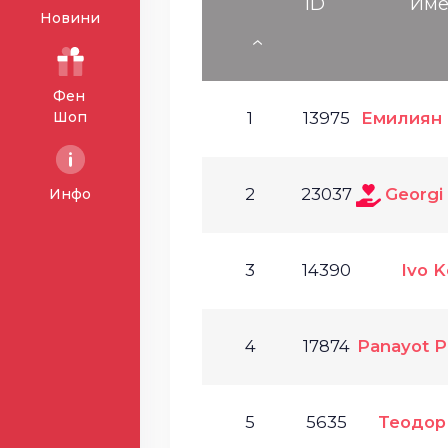
ID
Им
Новини
Фен
Шоп
1
13975
Емилиян 
2
23037
Georgi
Инфо
3
14390
Ivo K
4
17874
Panayot P
5
5635
Теодор