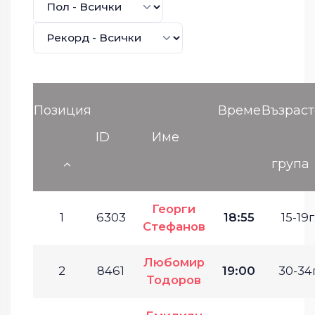
Позиция
Време
Възраст
ID
Име
група
Георги
1
6303
18:55
15-19г
Стефанов
Любомир
2
8461
19:00
30-34г
Тодоров