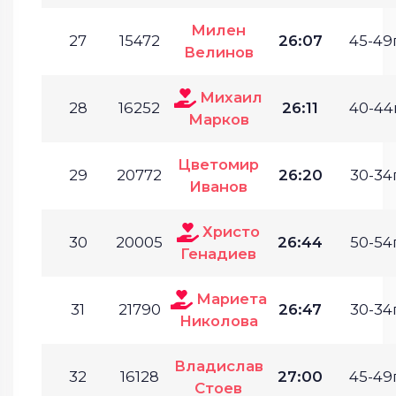
Милен
27
15472
26:07
45-49г
Велинов
Михаил
28
16252
26:11
40-44г
Марков
Цветомир
29
20772
26:20
30-34г
Иванов
Христо
30
20005
26:44
50-54г
Генадиев
Мариета
31
21790
26:47
30-34г
Николова
Владислав
32
16128
27:00
45-49г
Стоев