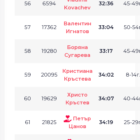
56
6594
32:36
45-49г
Kovachev
Валентин
57
17362
33:04
50-54г
Игнатов
Боряна
58
19280
33:17
45-49г
Сугарева
Кристиана
59
20095
34:02
8-14г.
Кръстева
Христо
60
19629
34:07
40-44г
Кръстев
Петър
61
21825
34:19
25-29г
Цанов