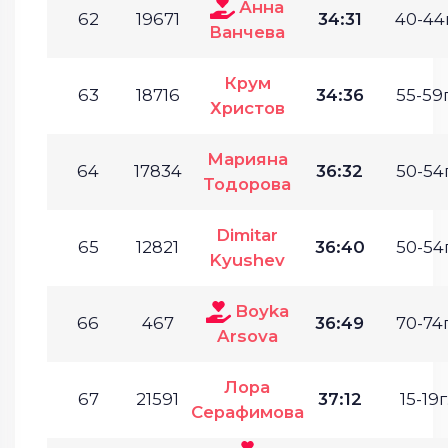
Анна
62
19671
34:31
40-44г
Ванчева
Крум
63
18716
34:36
55-59г
Христов
Марияна
64
17834
36:32
50-54г
Тодорова
Dimitar
65
12821
36:40
50-54г
Kyushev
Boyka
66
467
36:49
70-74г
Arsova
Лора
67
21591
37:12
15-19г
Серафимова