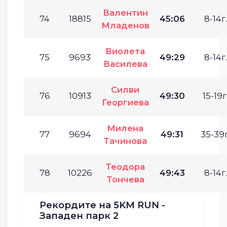
Валентин
74
18815
45:06
8-14г.
Младенов
Виолета
75
9693
49:29
8-14г.
Василева
Силви
76
10913
49:30
15-19г
Георгиева
Милена
77
9694
49:31
35-39г
Тачинова
Теодора
78
10226
49:43
8-14г.
Тончева
Рекордите на 5KM RUN -
Западен парк 2