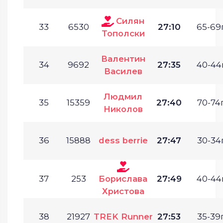
Силян
33
6530
27:10
65-69г
Тополски
Валентин
34
9692
27:35
40-44г
Василев
Людмил
35
15359
27:40
70-74г
Николов
36
15888
dess berrie
27:47
30-34г
37
253
Борислава
27:49
40-44г
Христова
38
21927
TREK Runner
27:53
35-39г