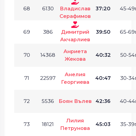
68
6130
Владислав
37:20
45-49г
Серафимов
69
386
Димитрий
39:50
65-69г
Акчарлиев
Анриета
70
14368
40:32
50-54г
Жекова
Анелия
71
22597
40:47
30-34г
Георгиева
72
5536
Боян Вълев
42:36
40-44г
Лилия
73
18121
45:03
35-39г
Петрунова