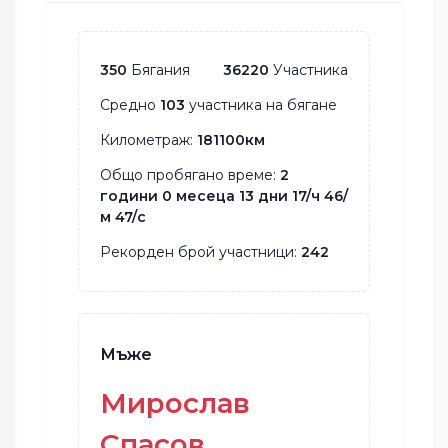
350
Бягания
36220
Участника
Средно
103
участника на бягане
Километраж:
181100км
Общо пробягано време:
2
години 0 месеца 13 дни 17/ч 46/
м 47/с
Рекорден брой участници:
242
Мъже
Мирослав
Спасов