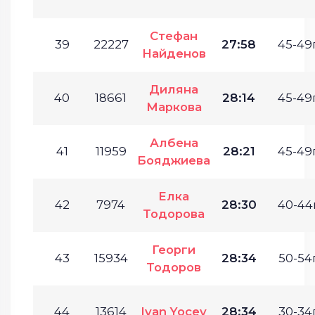
Стефан
39
22227
27:58
45-49г
Найденов
Диляна
40
18661
28:14
45-49г
Маркова
Албена
41
11959
28:21
45-49г
Бояджиева
Елка
42
7974
28:30
40-44г
Тодорова
Георги
43
15934
28:34
50-54г
Тодоров
44
13614
Ivan Yocev
28:34
30-34г