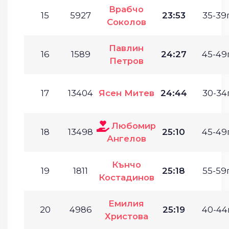
Врабчо
15
5927
23:53
35-39г
Соколов
Павлин
16
1589
24:27
45-49г
Петров
17
13404
Ясен Митев
24:44
30-34г
Любомир
18
13498
25:10
45-49г
Ангелов
Кънчо
19
1811
25:18
55-59г
Костадинов
Емилия
20
4986
25:19
40-44г
Христова