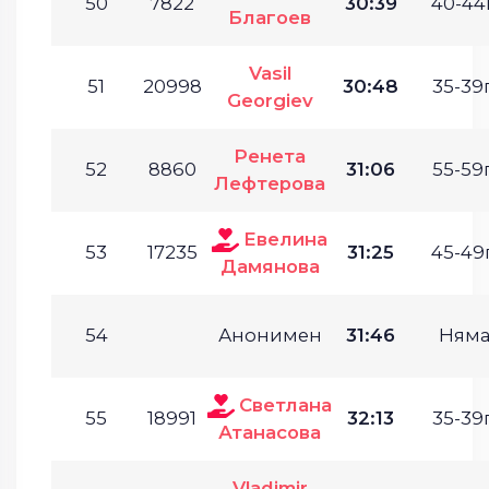
50
7822
30:39
40-44г
Благоев
Vasil
51
20998
30:48
35-39г
Georgiev
Ренета
52
8860
31:06
55-59г
Лефтерова
Евелина
53
17235
31:25
45-49г
Дамянова
54
Анонимен
31:46
Ням
Светлана
55
18991
32:13
35-39г
Атанасова
Vladimir