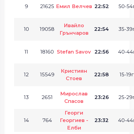
9
21625
Емил Велчев
22:52
50-54г
Ивайло
10
19058
22:54
35-39г
Грънчаров
11
18160
Stefan Savov
22:56
40-44г
Кристиян
12
15549
22:58
15-19г
Стоев
Мирослав
13
2651
23:26
25-29г
Спасов
Георги
14
764
Георгиев -
23:32
40-44г
Елби