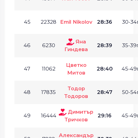
45
22328
Emil Nikolov
28:36
30-34г
Яна
46
6230
28:39
35-39г
Гиндева
Цветко
47
11062
28:40
45-49г
Митов
Тодор
48
17835
28:47
50-54г
Тодоров
Димитър
49
16444
29:16
45-49г
Тричков
Александър