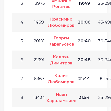
Емилиян
3
13975
19:49
25-29г
Рогачев
Красимир
4
1469
20:06
45-49г
Любомиров
Георги
5
20101
20:40
30-34г
Карагьозов
Калоян
6
21391
20:48
30-34г
Димитров
Калин
7
6367
21:44
8-14г.
Любомиров
Иван
8
13434
21:54
25-29г
Харалампиев