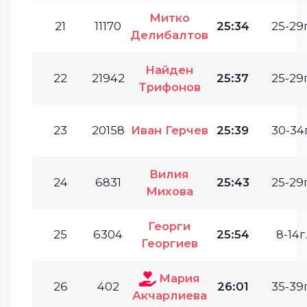
Митко
21
11170
25:34
25-29г
Делибалтов
Найден
22
21942
25:37
25-29г
Трифонов
23
20158
Иван Герчев
25:39
30-34г
Вилия
24
6831
25:43
25-29г
Михова
Георги
25
6304
25:54
8-14г.
Георгиев
Мария
26
402
26:01
35-39г
Акчарлиева