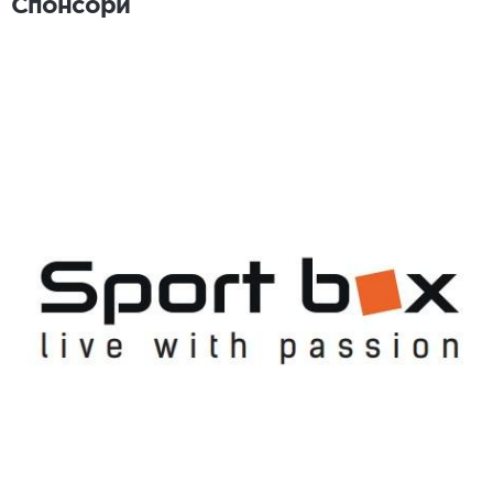
Спонсори