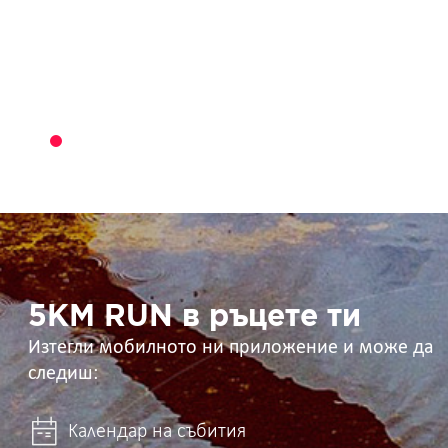
5KM
RUN
в
ръцете
ти
5KM RUN в ръцете ти
Изтегли мобилното ни приложение и може да
следиш:
Календар на събития