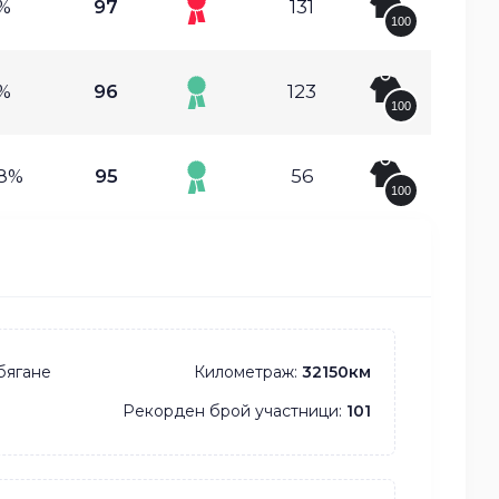
%
97
131
100
%
96
123
100
78%
95
56
100
бягане
Километраж:
32150км
Рекорден брой участници:
101