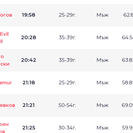
Гогов
19:58
25-29г.
Мъж
62.
Evil
20:28
35-39г.
Мъж
64.
l
то
20:42
35-39г.
Мъж
63.
ски
lamur
21:18
25-29г.
Мъж
58.
явков
21:21
50-54г.
Мъж
69.
оян
21:25
30-34г.
Мъж
59.
ов