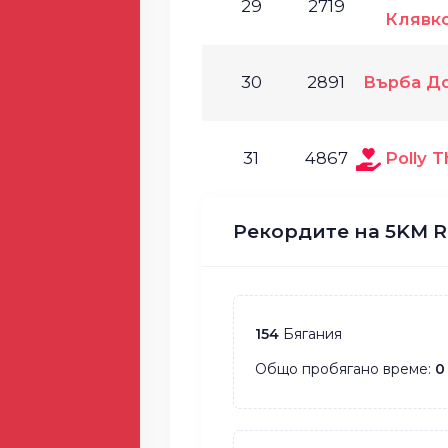
29
2719
Клявк
30
2891
Върба Д
31
4867
Polly T
Рекордите на 5KM R
154
Бягания
Общо пробягано време:
0