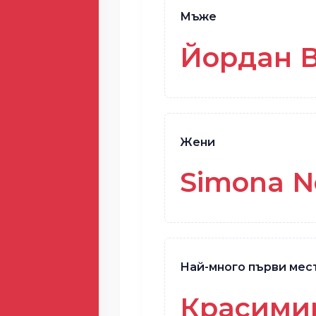
Мъже
Йордан 
Жени
Simona N
Най-много първи мес
Красими