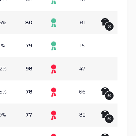
76%
80
81
50
91%
79
15
32%
98
47
65%
78
66
50
69%
77
82
50