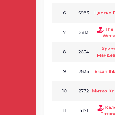
6
5983
Цветко 
The 
7
2813
Weevi
Хрис
8
2634
Мандев
9
2835
Ersah Ih
10
2772
Митко Кл
Кал
11
4171
Татар