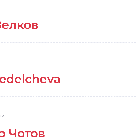
Велков
edelcheva
та
р Чотов