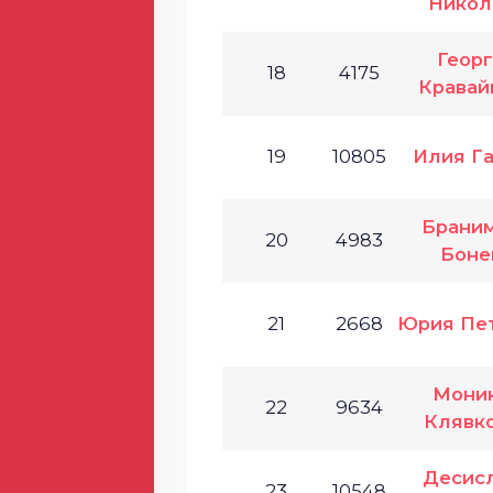
Никол
Геор
18
4175
Кравай
19
10805
Илия Г
Брани
20
4983
Боне
21
2668
Юрия Пе
Мони
22
9634
Клявк
Десис
23
10548