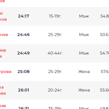
ов
ги
24:17
15-19г.
Мъж
54.
ков
анев
24:46
25-29г.
Мъж
50.
мир
24:49
40-44г.
Мъж
54.
в
трова
25:08
25-29г.
Жена
57.
ка
26:01
20-24г.
Жена
55.
ова
лав
26:31
35-39г.
Мъж
49.