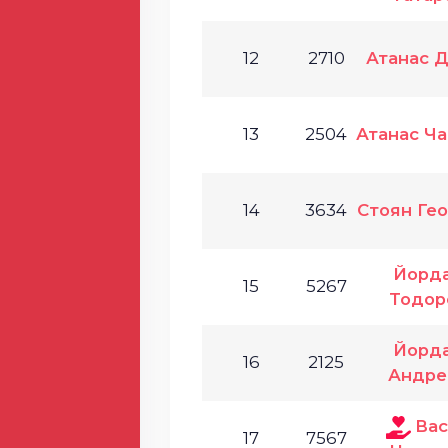
12
2710
Атанас 
13
2504
Атанас Ч
14
3634
Стоян Ге
Йорд
15
5267
Тодор
Йорд
16
2125
Андре
Ва
17
7567