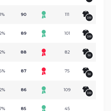
21%
90
111
100
52%
89
101
100
72%
88
82
50
26%
87
75
50
22%
86
109
100
47%
85
45