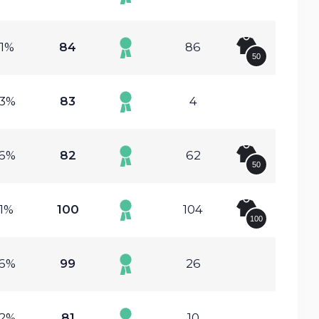
81%
84
86
50
63%
83
4
76%
82
62
50
61%
100
104
100
66%
99
26
82%
81
10