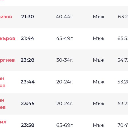
Дизов
21:30
40-44г.
Мъж
63.
акъров
21:44
45-49г.
Мъж
65.
оргиев
23:28
30-34г.
Мъж
54.
ан
23:44
20-24г.
Мъж
53.
ов
ан
23:45
20-24г.
Мъж
53.
ев
сил
23:58
65-69г.
Мъж
70.