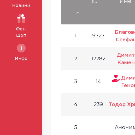
ID
Име
Новини
Фен
Благов
Шоп
1
9727
Стефа
Димит
2
12282
Инфо
Камен
Дим
3
14
Гено
4
239
Тодор Хр
5
Анони