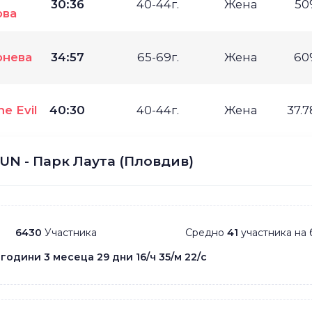
30:36
40-44г.
Жена
50
ова
онева
34:57
65-69г.
Жена
60
he Evil
40:30
40-44г.
Жена
37.
UN - Парк Лаута (Пловдив)
6430
Участника
Средно
41
участника на 
 години 3 месеца 29 дни 16/ч 35/м 22/с