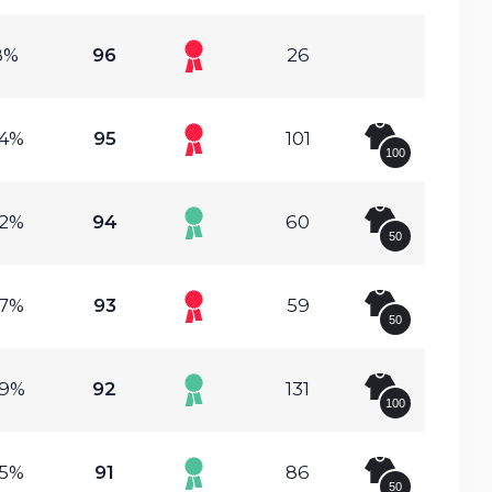
8%
96
26
54%
95
101
100
82%
94
60
50
87%
93
59
50
09%
92
131
100
95%
91
86
50