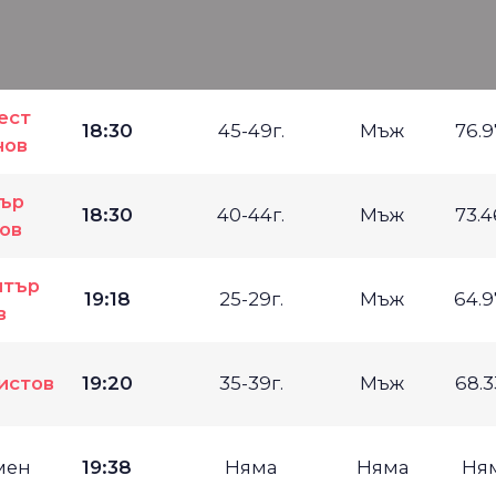
ест
18:30
45-49г.
Мъж
76.
нов
ър
18:30
40-44г.
Мъж
73.
ов
итър
19:18
25-29г.
Мъж
64.
в
истов
19:20
35-39г.
Мъж
68.
мен
19:38
Няма
Няма
Ня