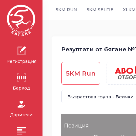
5KM RUN
5KM SELFIE
XLKM
Резултати от бягане №19
Регистрация
5KM Run
Баркод
Дарители
Позиция