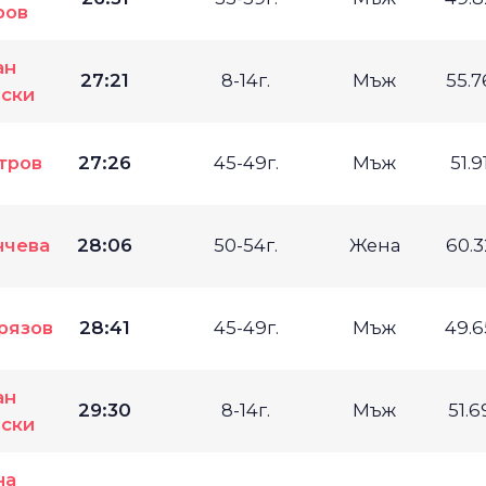
ров
ан
27:21
8-14г.
Мъж
55.
ски
тров
27:26
45-49г.
Мъж
51.
нчева
28:06
50-54г.
Жена
60.
рязов
28:41
45-49г.
Мъж
49.
ан
29:30
8-14г.
Мъж
51.
ски
на