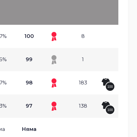
97%
100
8
46%
99
1
97%
98
183
100
33%
97
138
100
ма
Няма