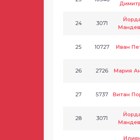
Димит
Йорд
24
3071
Мандев
25
10727
Иван Пе
26
2726
Мария А
27
5737
Витан По
Йорд
28
3071
Мандев
Илия