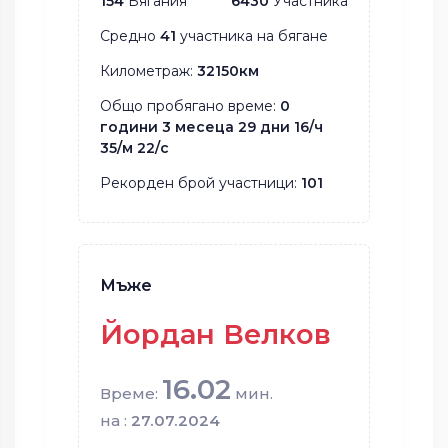
154
Бягания
6430
Участника
Средно
41
участника на бягане
Километраж:
32150км
Общо пробягано време:
0
години 3 месеца 29 дни 16/ч
35/м 22/с
Рекорден брой участници:
101
Мъже
Йордан Велков
16.02
Време:
мин.
на :
27.07.2024