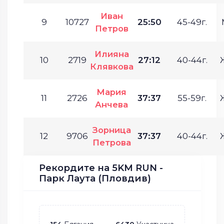
Иван
9
10727
25:50
45-49г.
Петров
Илияна
10
2719
27:12
40-44г.
Клявкова
Мария
11
2726
37:37
55-59г.
Анчева
Зорница
12
9706
37:37
40-44г.
Петрова
Рекордите на 5KM RUN -
Парк Лаута (Пловдив)