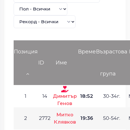
Позиция
Време
Възрастова
ID
Име
група
1
14
Димитър
18:52
30-34г.
Генов
Митко
2
2772
19:36
50-54г.
Клявков