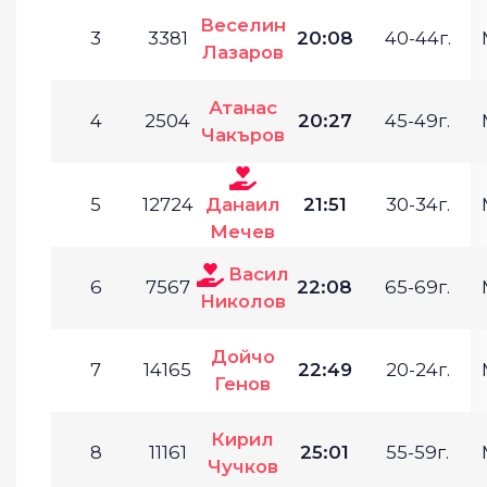
Веселин
3
3381
20:08
40-44г.
Лазаров
Атанас
4
2504
20:27
45-49г.
Чакъров
5
12724
Данаил
21:51
30-34г.
Мечев
Васил
6
7567
22:08
65-69г.
Николов
Дойчо
7
14165
22:49
20-24г.
Генов
Кирил
8
11161
25:01
55-59г.
Чучков