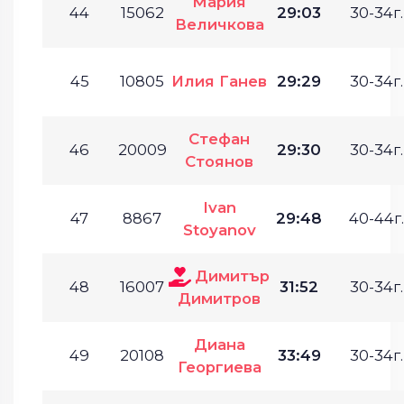
Мария
44
15062
29:03
30-34г.
Величкова
45
10805
Илия Ганев
29:29
30-34г.
Стефан
46
20009
29:30
30-34г.
Стоянов
Ivan
47
8867
29:48
40-44г.
Stoyanov
Димитър
48
16007
31:52
30-34г.
Димитров
Диана
49
20108
33:49
30-34г.
Георгиева