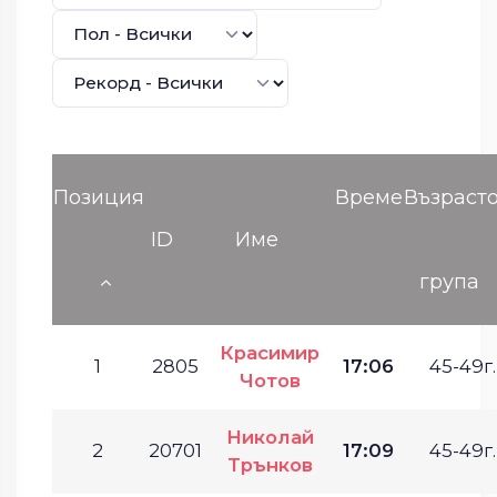
Позиция
Време
Възраст
ID
Име
група
Красимир
1
2805
17:06
45-49г.
Чотов
Николай
2
20701
17:09
45-49г.
Трънков