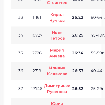
Стоянчев
Кирил
33
11161
26:22
60-64г.
Чучков
Иван
34
10727
26:25
45-49г.
Петров
Мария
35
2726
26:34
55-59г.
Анчева
Илияна
36
2719
26:37
40-44г.
Клявкова
Димитринка
37
17746
26:52
25-29г.
Русенова
Юрия