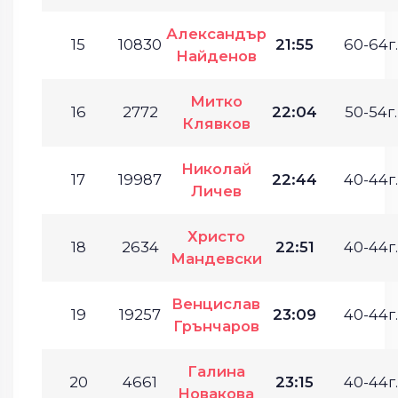
Александър
15
10830
21:55
60-64г.
Найденов
Митко
16
2772
22:04
50-54г.
Клявков
Николай
17
19987
22:44
40-44г.
Личев
Христо
18
2634
22:51
40-44г.
Мандевски
Венцислав
19
19257
23:09
40-44г.
Грънчаров
Галина
20
4661
23:15
40-44г.
Новакова