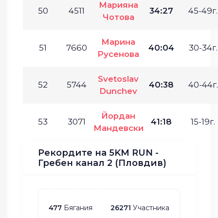
Марияна
50
4511
34:27
45-49г.
Чотова
Марина
51
7660
40:04
30-34г.
Русенова
Svetoslav
52
5744
40:38
40-44г.
Dunchev
Йордан
53
3071
41:18
15-19г.
Мандевски
Рекордите на 5KM RUN -
Гребен канал 2 (Пловдив)
477
Бягания
26271
Участника