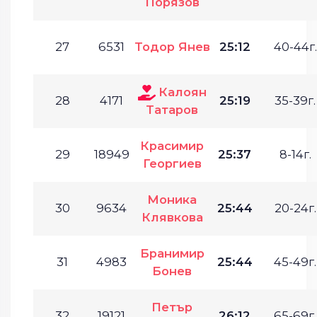
Порязов
27
6531
Тодор Янев
25:12
40-44г.
Калоян
28
4171
25:19
35-39г.
Татаров
Красимир
29
18949
25:37
8-14г.
Георгиев
Моника
30
9634
25:44
20-24г.
Клявкова
Бранимир
31
4983
25:44
45-49г.
Бонев
Петър
32
19121
26:12
65-69г.