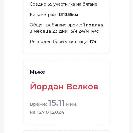
Средно
55
участника на бягане
Километраж:
131355км
Общо пробягано време:
1 година
3 месеца 23 дни 15/ч 24/м 14/с
Рекорден брой участници:
174
Мъже
Йордан Велков
15.11
Време:
мин.
на :
27.01.2024