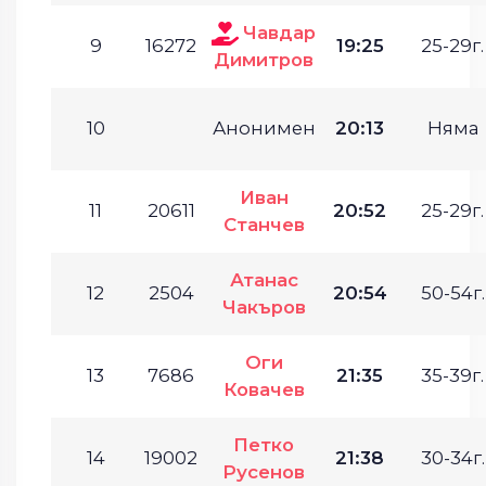
Чавдар
9
16272
19:25
25-29г.
Димитров
10
Анонимен
20:13
Няма
Иван
11
20611
20:52
25-29г.
Станчев
Атанас
12
2504
20:54
50-54г.
Чакъров
Оги
13
7686
21:35
35-39г.
Ковачев
Петко
14
19002
21:38
30-34г.
Русенов