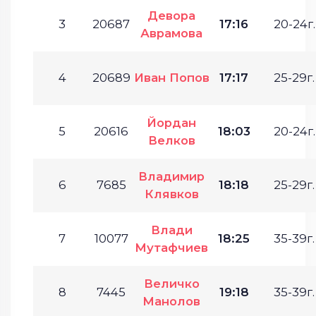
Девора
3
20687
17:16
20-24г.
Аврамова
4
20689
Иван Попов
17:17
25-29г.
Йордан
5
20616
18:03
20-24г.
Велков
Владимир
6
7685
18:18
25-29г.
Клявков
Влади
7
10077
18:25
35-39г.
Мутафчиев
Величко
8
7445
19:18
35-39г.
Манолов