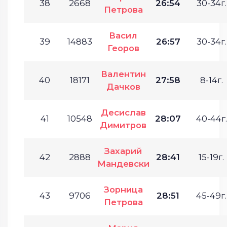
38
2668
26:54
30-34г.
Петрова
Васил
39
14883
26:57
30-34г.
Георов
Валентин
40
18171
27:58
8-14г.
Дачков
Десислав
41
10548
28:07
40-44г.
Димитров
Захарий
42
2888
28:41
15-19г.
Мандевски
Зорница
43
9706
28:51
45-49г.
Петрова