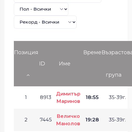
Позиция
Време
Възрастов
ID
Име
група
Димитър
1
8913
18:55
35-39г.
Маринов
Величко
2
7445
19:28
35-39г.
Манолов