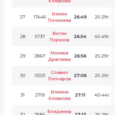
Клявкова
Илиян
27
17446
26:49
25-29г.
Почилеев
Витан
28
5737
26:54
45-49г.
Порязов
Моника
29
2867
26:56
25-29г.
Драгиева
Славил
30
13021
27:06
25-29г.
Попчаров
Илияна
31
2719
27:11
40-44г.
Клявкова
Владимир
32
7685
27:13
25-29г.