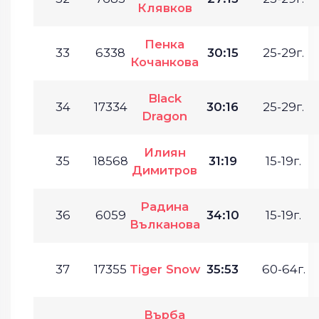
Клявков
Пенка
33
6338
30:15
25-29г.
Кочанкова
Black
34
17334
30:16
25-29г.
Dragon
Илиян
35
18568
31:19
15-19г.
Димитров
Радина
36
6059
34:10
15-19г.
Вълканова
37
17355
Tiger Snow
35:53
60-64г.
Върба