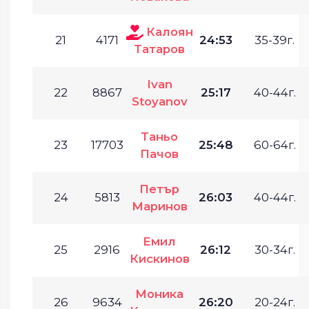
Калоян
21
4171
24:53
35-39г.
Татаров
Ivan
22
8867
25:17
40-44г.
Stoyanov
Таньо
23
17703
25:48
60-64г.
Пачов
Петър
24
5813
26:03
40-44г.
Маринов
Емил
25
2916
26:12
30-34г.
Кискинов
Моника
26
9634
26:20
20-24г.