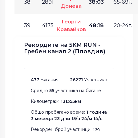
38
2891
38:03
65-69г.
Донева
Георги
39
4175
48:18
20-24г.
Кравайков
Рекордите на 5KM RUN -
Гребен канал 2 (Пловдив)
477
Бягания
26271
Участника
Средно
55
участника на бягане
Километраж:
131355км
Общо пробягано време:
1 година
3 месеца 23 дни 15/ч 24/м 14/с
Рекорден брой участници:
174