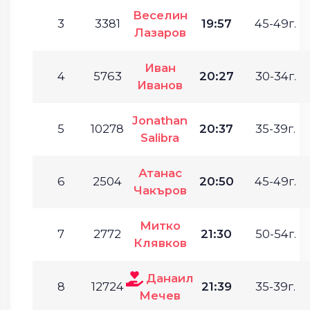
Веселин
3
3381
19:57
45-49г.
Лазаров
Иван
4
5763
20:27
30-34г.
Иванов
Jonathan
5
10278
20:37
35-39г.
Salibra
Атанас
6
2504
20:50
45-49г.
Чакъров
Митко
7
2772
21:30
50-54г.
Клявков
Данаил
8
12724
21:39
35-39г.
Мечев