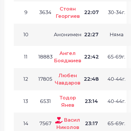
Стоян
9
3634
22:07
30-34г.
Георгиев
10
Анонимен
22:27
Няма
Ангел
11
18883
22:42
65-69г.
Бояджиев
Любен
12
17805
22:48
40-44г.
Чавдаров
Тодор
13
6531
23:14
40-44г.
Янев
Васил
14
7567
23:17
65-69г.
Николов