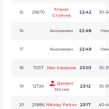
Атанас
15
29670
22:42
30-3
Стойчев
16
Анонимен
22:48
Ням
17
Анонимен
22:49
Ням
18
11257
Иво Каменов
23:03
35-3
Данаил
19
12724
23:12
35-3
Мечев
20
25886
Nikolay Petrov
23:17
40-4