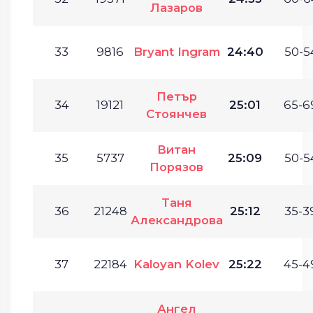
Лазаров
33
9816
Bryant Ingram
24:40
50-5
Петър
34
19121
25:01
65-6
Стоянчев
Витан
35
5737
25:09
50-5
Порязов
Таня
36
21248
25:12
35-3
Александрова
37
22184
Kaloyan Kolev
25:22
45-4
Ангел