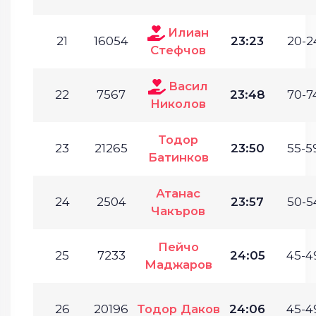
Илиан
21
16054
23:23
20-2
Стефчов
Васил
22
7567
23:48
70-7
Николов
Тодор
23
21265
23:50
55-5
Батинков
Атанас
24
2504
23:57
50-5
Чакъров
Пейчо
25
7233
24:05
45-4
Маджаров
26
20196
Тодор Даков
24:06
45-4