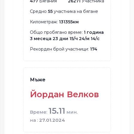
477
Бягания
26271
Участника
Средно
55
участника на бягане
Километраж:
131355км
Общо пробягано време:
1 година
3 месеца 23 дни 15/ч 24/м 14/с
Рекорден брой участници:
174
Мъже
Йордан Велков
15.11
Време:
мин.
на :
27.01.2024