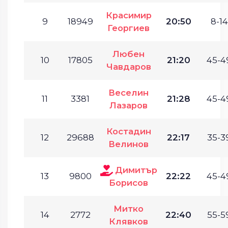
Красимир
9
18949
20:50
8-14
Георгиев
Любен
10
17805
21:20
45-4
Чавдаров
Веселин
11
3381
21:28
45-4
Лазаров
Костадин
12
29688
22:17
35-3
Велинов
Димитър
13
9800
22:22
45-4
Борисов
Митко
14
2772
22:40
55-5
Клявков