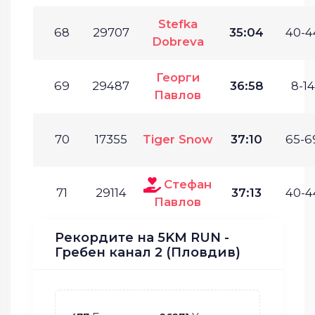
Stefka
68
29707
35:04
40-4
Dobreva
Георги
69
29487
36:58
8-14
Павлов
70
17355
Tiger Snow
37:10
65-6
Стефан
71
29114
37:13
40-4
Павлов
Рекордите на 5KM RUN -
Гребен канал 2 (Пловдив)