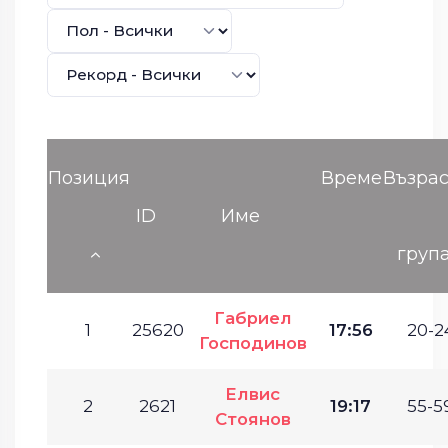
Позиция
Време
Възрас
ID
Име
груп
Габриел
1
25620
17:56
20-2
Господинов
Елвис
2
2621
19:17
55-5
Стоянов