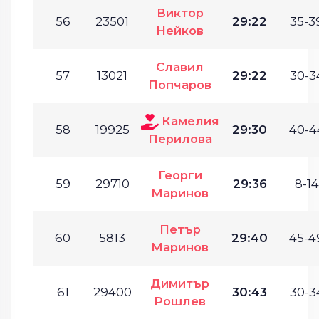
Виктор
56
23501
29:22
35-3
Нейков
Славил
57
13021
29:22
30-3
Попчаров
Камелия
58
19925
29:30
40-4
Перилова
Георги
59
29710
29:36
8-14
Маринов
Петър
60
5813
29:40
45-4
Маринов
Димитър
61
29400
30:43
30-3
Рошлев