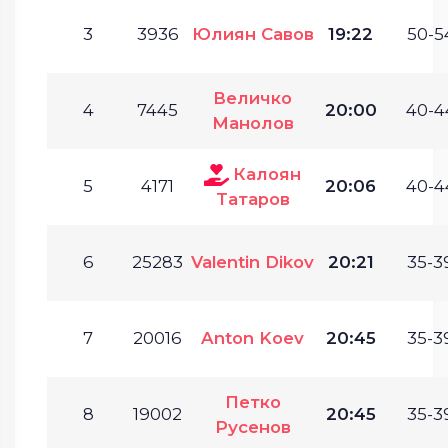
3
3936
Юлиян Савов
19:22
50-5
Величко
4
7445
20:00
40-4
Манолов
Калоян
5
4171
20:06
40-4
Татаров
6
25283
Valentin Dikov
20:21
35-3
7
20016
Anton Koev
20:45
35-3
Петко
8
19002
20:45
35-3
Русенов