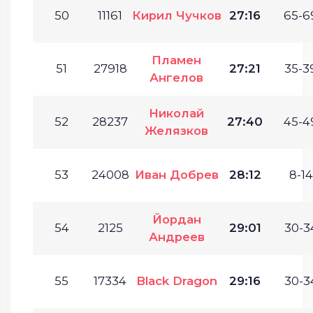
50
11161
Кирил Чучков
27:16
65-6
Пламен
51
27918
27:21
35-3
Ангелов
Николай
52
28237
27:40
45-4
Желязков
53
24008
Иван Добрев
28:12
8-14
Йордан
54
2125
29:01
30-3
Андреев
55
17334
Black Dragon
29:16
30-3