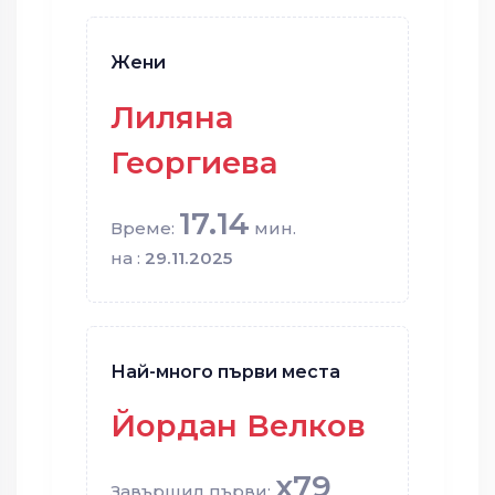
Жени
Лиляна
Георгиева
17.14
Време:
мин.
на :
29.11.2025
Най-много първи места
Йордан Велков
x79
Завършил първи: