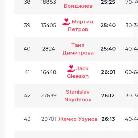
38
18883
25:25
70-7
Бояджиев
Мартин
39
13405
25:40
30-3
Петров
Таня
40
2824
25:40
40-4
Димитрова
Jack
41
16448
26:01
60-6
Gleeson
Stanislav
42
27639
26:12
30-3
Naydenov
43
29701
Жечко Узунов
26:13
40-4