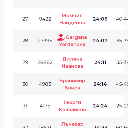
Момчил
27
9422
24:06
40-4
Найденов
Gergana
28
27395
24:07
35-3
Yordanova
Диляна
29
26882
24:11
35-3
Иванова
Бранимир
30
4983
24:14
45-4
Бонев
Георги
31
4175
24:24
25-2
Кравайков
Лъчезар
32
19571
24:33
60-6