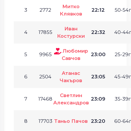
Митко
3
2772
22:12
50-54г
Клявков
Иван
4
17855
22:32
40-44г
Костурски
Любомир
5
9965
23:00
25-29г
Савчов
Атанас
6
2504
23:05
45-49г
Чакъров
Светлин
7
17468
23:09
35-39г
Александров
8
17703
Таньо Пачов
23:20
60-64г