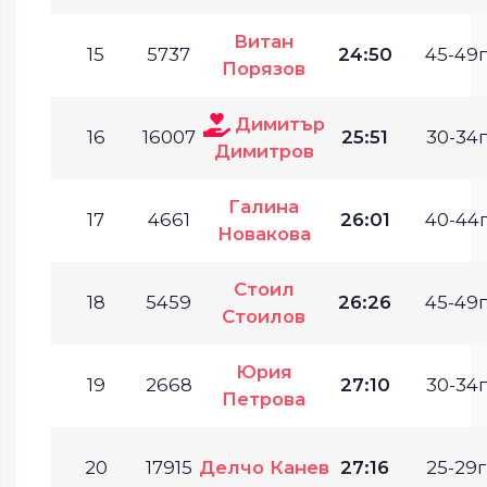
Витан
15
5737
24:50
45-49г
Порязов
Димитър
16
16007
25:51
30-34г
Димитров
Галина
17
4661
26:01
40-44г
Новакова
Стоил
18
5459
26:26
45-49г
Стоилов
Юрия
19
2668
27:10
30-34г
Петрова
20
17915
Делчо Канев
27:16
25-29г