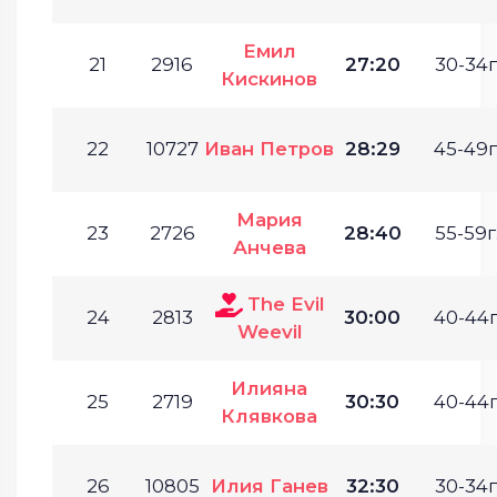
Емил
21
2916
27:20
30-34г
Кискинов
22
10727
Иван Петров
28:29
45-49г
Мария
23
2726
28:40
55-59г
Анчева
The Evil
24
2813
30:00
40-44г
Weevil
Илияна
25
2719
30:30
40-44г
Клявкова
26
10805
Илия Ганев
32:30
30-34г