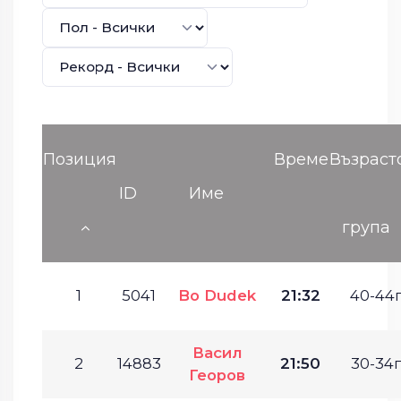
Позиция
Време
Възраст
ID
Име
група
1
5041
Bo Dudek
21:32
40-44г
Васил
2
14883
21:50
30-34г
Георов