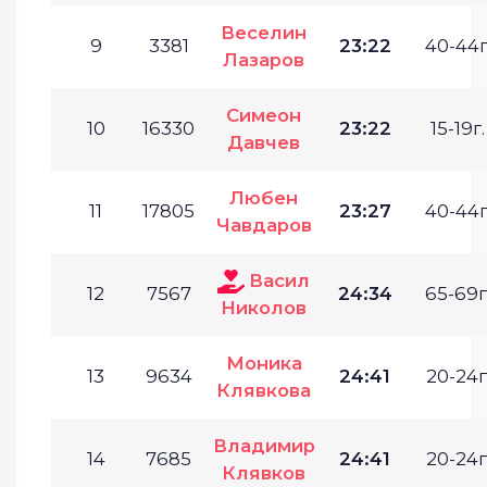
Веселин
9
3381
23:22
40-44г
Лазаров
Симеон
10
16330
23:22
15-19г.
Давчев
Любен
11
17805
23:27
40-44г
Чавдаров
Васил
12
7567
24:34
65-69г
Николов
Моника
13
9634
24:41
20-24г
Клявкова
Владимир
14
7685
24:41
20-24г
Клявков