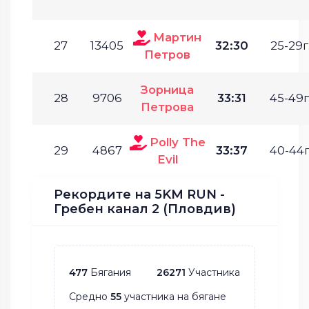
Мартин
27
13405
32:30
25-29г
Петров
Зорница
28
9706
33:31
45-49г
Петрова
Polly The
29
4867
33:37
40-44г
Evil
Рекордите на 5KM RUN -
Гребен канал 2 (Пловдив)
477
Бягания
26271
Участника
Средно
55
участника на бягане