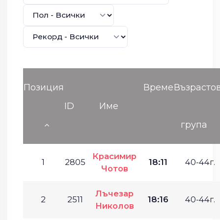
Позиция
Време
Възрасто
ID
Име
група
Красимир
1
2805
18:11
40-44г.
Чотов
Лъчезар
2
2511
18:16
40-44г.
Николов