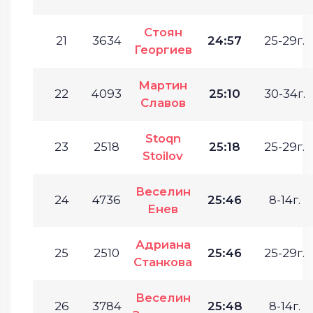
Стоян
21
3634
24:57
25-29г.
Георгиев
Мартин
22
4093
25:10
30-34г.
Славов
Stoqn
23
2518
25:18
25-29г.
Stoilov
Веселин
24
4736
25:46
8-14г.
Енев
Адриана
25
2510
25:46
25-29г.
Станкова
Веселин
26
3784
25:48
8-14г.