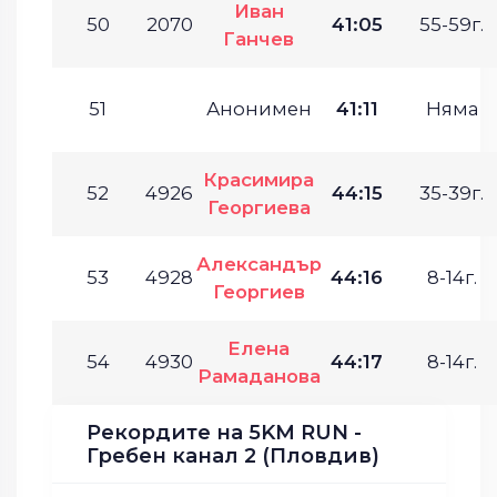
Иван
50
2070
41:05
55-59г.
Ганчев
51
Анонимен
41:11
Няма
Красимира
52
4926
44:15
35-39г.
Георгиева
Александър
53
4928
44:16
8-14г.
Георгиев
Елена
54
4930
44:17
8-14г.
Рамаданова
Рекордите на 5KM RUN -
Гребен канал 2 (Пловдив)