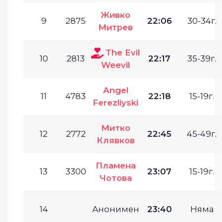
Живко
9
2875
22:06
30-34г.
Митрев
The Evil
10
2813
22:17
35-39г.
Weevil
Angel
11
4783
22:18
15-19г.
Ferezliyski
Митко
12
2772
22:45
45-49г.
Клявков
Пламена
13
3300
23:07
15-19г.
Чотова
14
Анонимен
23:40
Няма