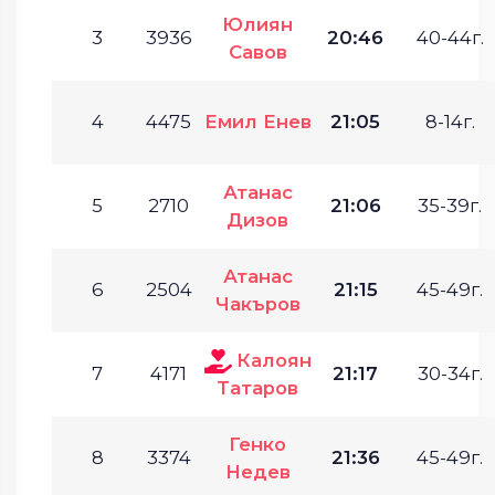
Юлиян
3
3936
20:46
40-44г.
Савов
4
4475
Емил Енев
21:05
8-14г.
Атанас
5
2710
21:06
35-39г.
Дизов
Атанас
6
2504
21:15
45-49г.
Чакъров
Калоян
7
4171
21:17
30-34г.
Татаров
Генко
8
3374
21:36
45-49г.
Недев