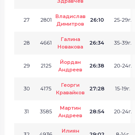
Здравчев
Владислав
27
2801
26:10
25-29г.
Димитров
Галина
28
4661
26:34
35-39г.
Новакова
Йордан
29
2125
26:38
20-24г.
Андреев
Георги
30
4175
27:28
15-19г.
Кравайков
Мартин
31
3585
28:54
20-24г.
Андреев
Илиян
32
4936
29:02
8-14г.