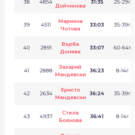
38
4854
31:35
25-29г.
Дойчинова
Марияна
39
4511
33:03
35-39г.
Чотова
Върба
40
2891
33:07
60-64г.
Донева
Захарий
41
2888
36:23
8-14г.
Мандевски
Христо
42
2634
36:24
35-39г.
Мандевски
Стела
43
4937
36:41
8-14г.
Боянова