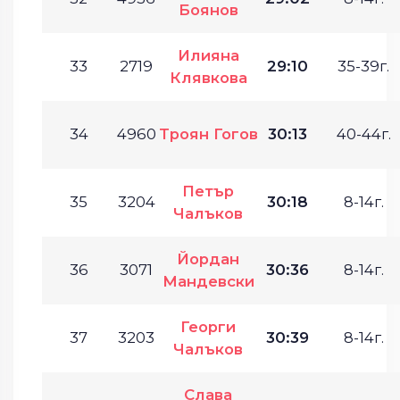
Боянов
Илияна
33
2719
29:10
35-39г.
Клявкова
34
4960
Троян Гогов
30:13
40-44г.
Петър
35
3204
30:18
8-14г.
Чалъков
Йордан
36
3071
30:36
8-14г.
Мандевски
Георги
37
3203
30:39
8-14г.
Чалъков
Слава