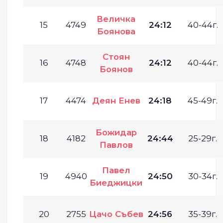
Величка
15
4749
24:12
40-44г.
Боянова
Стоян
16
4748
24:12
40-44г.
Боянов
17
4474
Деян Енев
24:18
45-49г.
Божидар
18
4182
24:44
25-29г.
Павлов
Павел
19
4940
24:50
30-34г.
Биеджицки
20
2755
Цачо Събев
24:56
35-39г.