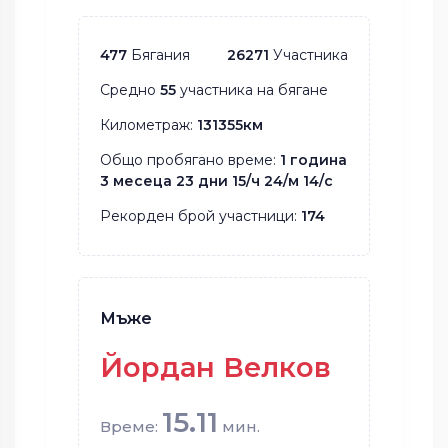
477
Бягания
26271
Участника
Средно
55
участника на бягане
Километраж:
131355км
Общо пробягано време:
1 година
3 месеца 23 дни 15/ч 24/м 14/с
Рекорден брой участници:
174
Мъже
Йордан Велков
15.11
Време:
мин.