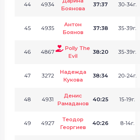
Дарина
44
4934
37:37
30-34г.
Боянова
Антон
45
4935
37:38
35-39г.
Боянов
Polly The
46
4867
38:20
35-39г.
Evil
Надежда
47
3272
38:34
20-24г.
Кукова
Денис
48
4931
40:25
15-19г.
Рамаданов
Теодор
49
4927
40:26
8-14г.
Георгиев