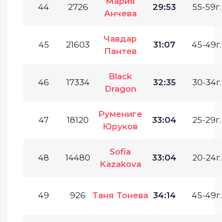
Мария
44
2726
29:53
55-59г.
Анчева
Чавдар
45
21603
31:07
45-49г.
Пантев
Black
46
17334
32:35
30-34г.
Dragon
Румениге
47
18120
33:04
25-29г.
Юруков
Sofia
48
14480
33:04
20-24г.
Kazakova
49
926
Таня Тонева
34:14
45-49г.