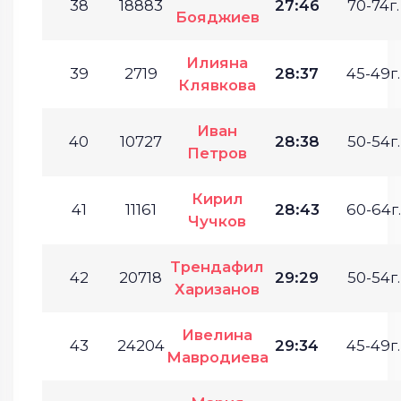
38
18883
27:46
70-74г.
Бояджиев
Илияна
39
2719
28:37
45-49г.
Клявкова
Иван
40
10727
28:38
50-54г.
Петров
Кирил
41
11161
28:43
60-64г.
Чучков
Трендафил
42
20718
29:29
50-54г.
Харизанов
Ивелина
43
24204
29:34
45-49г.
Мавродиева