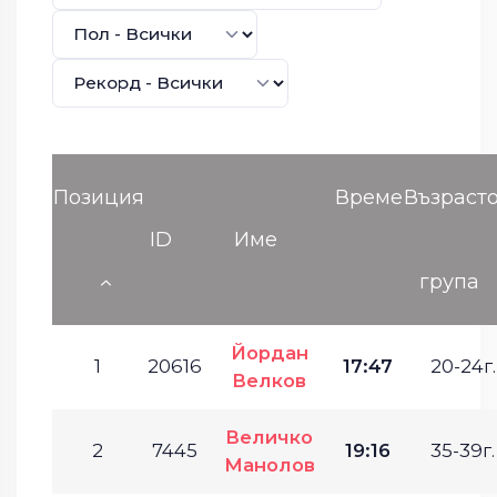
Позиция
Време
Възраст
ID
Име
група
Йордан
1
20616
17:47
20-24г.
Велков
Величко
2
7445
19:16
35-39г.
Манолов