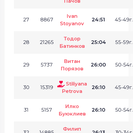
Пачов
Ivan
27
8867
24:51
45-49г.
Stoyanov
Тодор
28
21265
25:04
55-59г.
Батинков
Витан
29
5737
26:00
50-54г.
Порязов
Stiliyana
30
15319
26:10
45-49г.
Petrova
Илко
31
5157
26:10
50-54г.
Буюклиев
Филип
32
14885
26:13
30-34г.