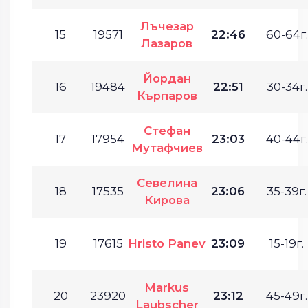
Лъчезар
15
19571
22:46
60-64г.
Лазаров
Йордан
16
19484
22:51
30-34г.
Кърпаров
Стефан
17
17954
23:03
40-44г.
Мутафчиев
Севелина
18
17535
23:06
35-39г.
Кирова
19
17615
Hristo Panev
23:09
15-19г.
Markus
20
23920
23:12
45-49г.
Laubscher