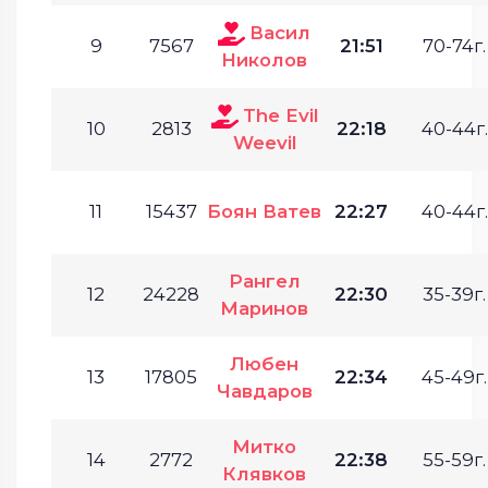
Васил
9
7567
21:51
70-74г.
Николов
The Evil
10
2813
22:18
40-44г.
Weevil
11
15437
Боян Ватев
22:27
40-44г.
Рангел
12
24228
22:30
35-39г.
Маринов
Любен
13
17805
22:34
45-49г.
Чавдаров
Митко
14
2772
22:38
55-59г.
Клявков