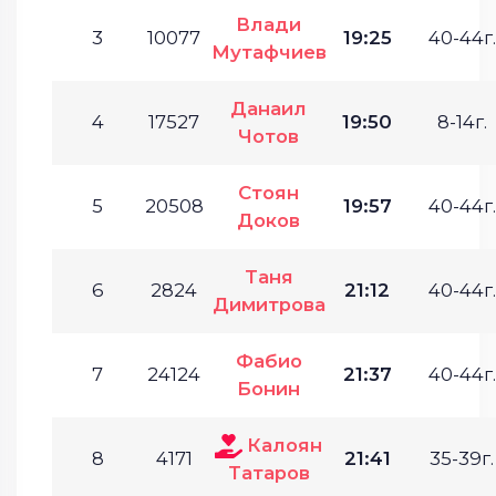
Влади
3
10077
19:25
40-44г.
Мутафчиев
Данаил
4
17527
19:50
8-14г.
Чотов
Стоян
5
20508
19:57
40-44г.
Доков
Таня
6
2824
21:12
40-44г.
Димитрова
Фабио
7
24124
21:37
40-44г.
Бонин
Калоян
8
4171
21:41
35-39г.
Татаров