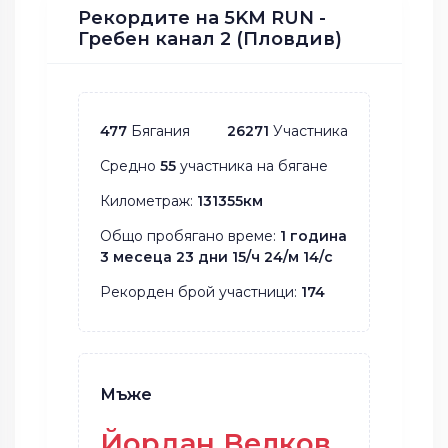
Рекордите на 5KM RUN -
Гребен канал 2 (Пловдив)
477
Бягания
26271
Участника
Средно
55
участника на бягане
Километраж:
131355км
Общо пробягано време:
1 година
3 месеца 23 дни 15/ч 24/м 14/с
Рекорден брой участници:
174
Мъже
Йордан Велков