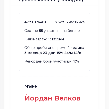
477
Бягания
26271
Участника
Средно
55
участника на бягане
Километраж:
131355км
Общо пробягано време:
1 година
3 месеца 23 дни 15/ч 24/м 14/с
Рекорден брой участници:
174
Мъже
Йордан Велков