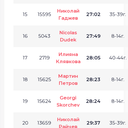
Николай
15
15595
27:02
35-39г.
Гаджев
Nicolas
16
5043
27:49
8-14г.
Dudek
Илияна
17
2719
28:05
40-44г.
Клявкова
Мартин
18
15625
28:23
8-14г.
Петров
Georgi
19
15624
28:24
8-14г.
Skorchev
Николай
20
13659
29:37
35-39г.
Райчев