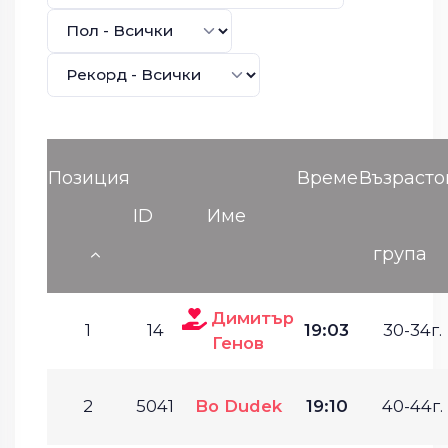
Позиция
Време
Възрасто
ID
Име
група
Димитър
1
14
19:03
30-34г.
Генов
2
5041
Bo Dudek
19:10
40-44г.