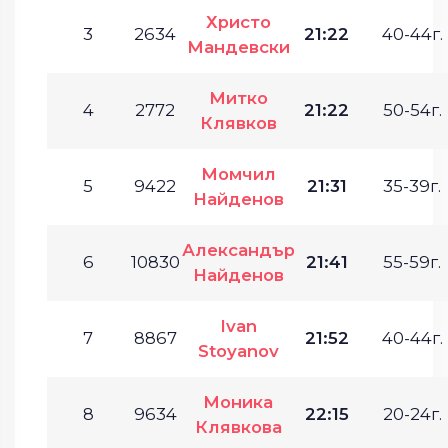
Христо
3
2634
21:22
40-44г.
Мандевски
Митко
4
2772
21:22
50-54г.
Клявков
Момчил
5
9422
21:31
35-39г.
Найденов
Александър
6
10830
21:41
55-59г.
Найденов
Ivan
7
8867
21:52
40-44г.
Stoyanov
Моника
8
9634
22:15
20-24г.
Клявкова