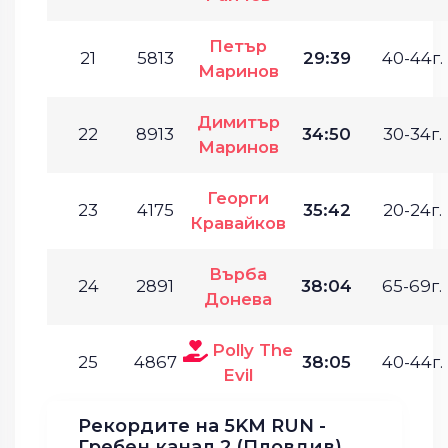
Петър
21
5813
29:39
40-44г.
Маринов
Димитър
22
8913
34:50
30-34г.
Маринов
Георги
23
4175
35:42
20-24г.
Кравайков
Върба
24
2891
38:04
65-69г.
Донева
Polly The
25
4867
38:05
40-44г.
Evil
Рекордите на 5KM RUN -
Гребен канал 2 (Пловдив)