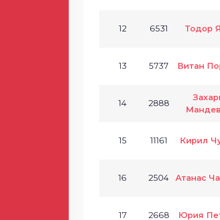
12
6531
Тодор 
13
5737
Витан По
Захар
14
2888
Мандев
15
11161
Кирил Ч
16
2504
Атанас Ч
17
2668
Юрия Пе