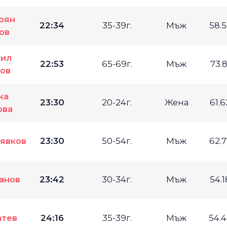
оян
22:34
35-39г.
Мъж
58.
ов
сил
22:53
65-69г.
Мъж
73.
ов
ка
23:30
20-24г.
Жена
61.
ова
явков
23:30
50-54г.
Мъж
62.
анов
23:42
30-34г.
Мъж
54.
атев
24:16
35-39г.
Мъж
54.