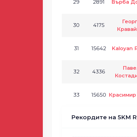
29
2891
Върба Д
Геор
30
4175
Кравай
31
15642
Kaloyan 
Паве
32
4336
Костад
33
15650
Красимир
Рекордите на 5KM R