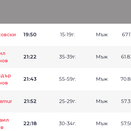
ковски
19:50
15-19г.
Мъж
67.
ил
21:22
35-39г.
Мъж
61.
нов
ндър
21:43
55-59г.
Мъж
70.
нов
lamur
21:52
25-29г.
Мъж
57.
аил
22:18
30-34г.
Мъж
57.
в