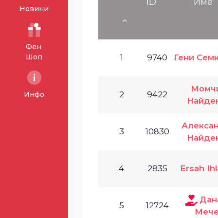
ID
Име
Новини
Фен
Шоп
1
9740
Гени Сем
Момч
2
9422
Инфо
Найде
Алекса
3
10830
Найде
4
2835
Ersah Ih
Дан
5
12724
Мече