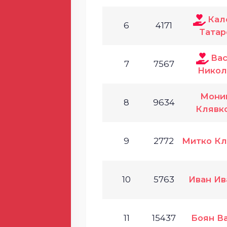
Кал
6
4171
Татар
Ва
7
7567
Никол
Мони
8
9634
Клявк
9
2772
Митко Кл
10
5763
Иван Ив
11
15437
Боян В