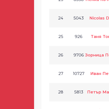
24
5043
Nicolas 
25
926
Таня То
26
9706
Зорница П
27
10727
Иван Пе
28
5813
Петър Ма