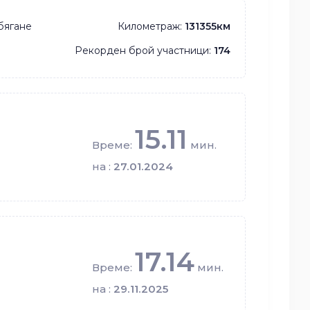
бягане
Километраж:
131355км
Рекорден брой участници:
174
15.11
Време:
мин.
на :
27.01.2024
17.14
Време:
мин.
на :
29.11.2025