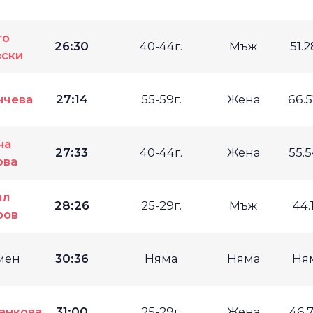
то
26:30
40-44г.
Мъж
51.
ски
нчева
27:14
55-59г.
Жена
66.
на
27:33
40-44г.
Жена
55.
ова
ил
28:26
25-29г.
Мъж
44.
ров
мен
30:36
Няма
Няма
Ня
анкова
31:00
25-29г.
Жена
46.