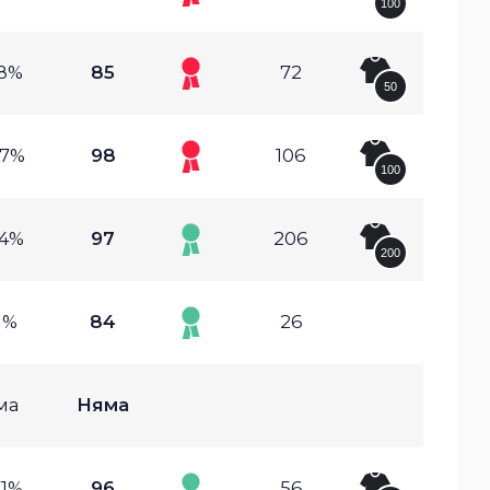
100
28%
85
72
50
57%
98
106
100
54%
97
206
200
1%
84
26
ма
Няма
71%
96
56