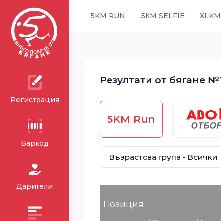
5KM RUN
5KM SELFIE
XLKM
Резултати от бягане №15
Регистрация
5KM Run
Баркод
Дарители
Позиция