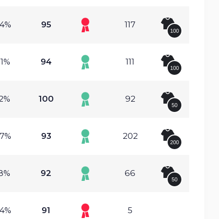
54%
95
117
100
81%
94
111
100
62%
100
92
50
77%
93
202
200
18%
92
66
50
44%
91
5