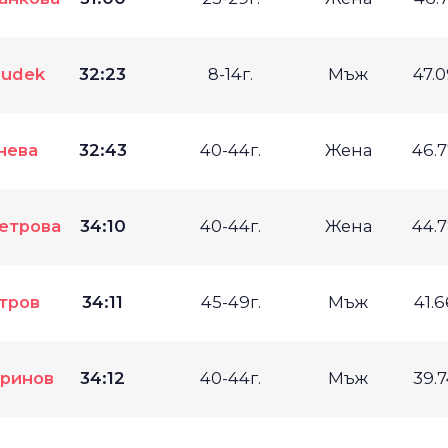
Dudek
32:23
8-14г.
Мъж
47.
нева
32:43
40-44г.
Жена
46.
етрова
34:10
40-44г.
Жена
44.
тров
34:11
45-49г.
Мъж
41.
ринов
34:12
40-44г.
Мъж
39.