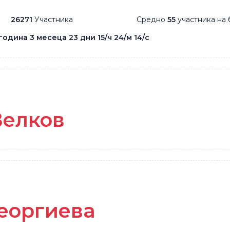
26271
Участника
Средно
55
участника на 
 година 3 месеца 23 дни 15/ч 24/м 14/с
Велков
еоргиева