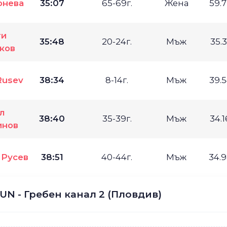
онева
35:07
65-69г.
Жена
59.
ги
35:48
20-24г.
Мъж
35.
ков
Rusev
38:34
8-14г.
Мъж
39.
л
38:40
35-39г.
Мъж
34.
инов
 Русев
38:51
40-44г.
Мъж
34.
UN - Гребен канал 2 (Пловдив)