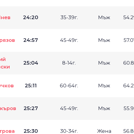
Янев
24:20
35-39г.
Мъж
54.
рязов
24:57
45-49г.
Мъж
57.
ий
25:04
8-14г.
Мъж
60.
ски
учков
25:11
60-64г.
Мъж
64.
акъров
25:27
45-49г.
Мъж
55.
трова
25:30
30-34г.
Жена
56.