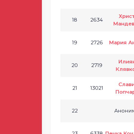
Хрис
18
2634
Мандев
19
2726
Мария А
Илия
20
2719
Клявк
Слав
21
13021
Попча
22
Анони
23
6338
Пенка Коч