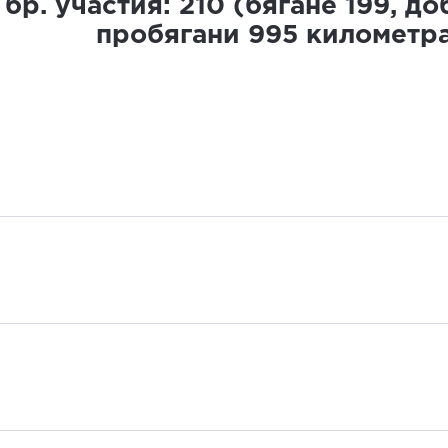
бр. участия:
210
(бягане
199
, д
пробягани
995
километр