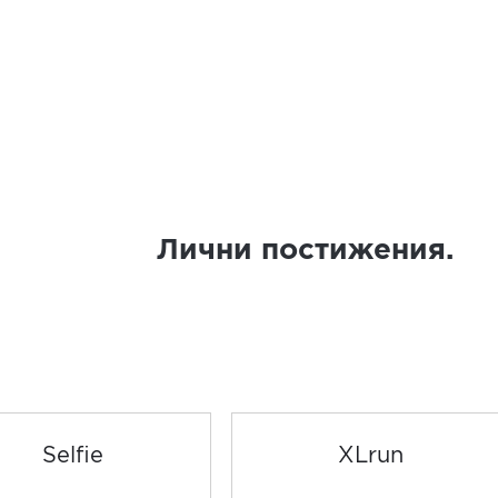
Лични постижения.
Selfie
XLrun