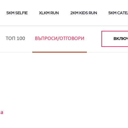
5KM SELFIE
XLKM RUN
2KM KIDS RUN
5KM САТЕ
ТОП 100
ВЪПРОСИ/ОТГОВОРИ
ВКЛЮЧ
ва