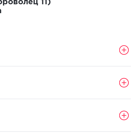
оброволец
11
)
а