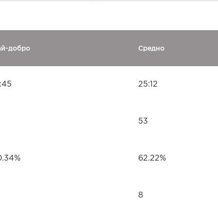
ай-добро
Средно
:45
25:12
53
0.34%
62.22%
8