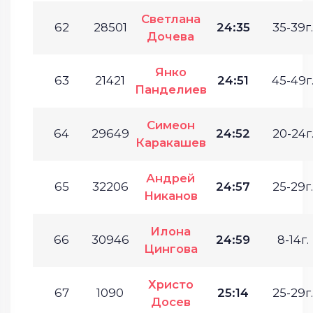
Светлана
62
28501
24:35
35-39г.
Дочева
Янко
63
21421
24:51
45-49г
Панделиев
Симеон
64
29649
24:52
20-24г
Каракашев
Андрей
65
32206
24:57
25-29г.
Никанов
Илона
66
30946
24:59
8-14г.
Цингова
Христо
67
1090
25:14
25-29г.
Досев