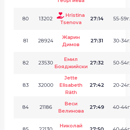
Георгиева
Hristina
80
13202
27:14
55-59г.
Tsenova
Жарин
81
28924
27:31
30-34г
Димов
Емил
82
23530
27:32
50-54г
Бояджийски
Jette
83
32000
Elisabeth
27:42
20-24г
Räth
Веси
84
21186
27:49
40-44г
Велинова
Николай
85
22130
27:50
40-44г