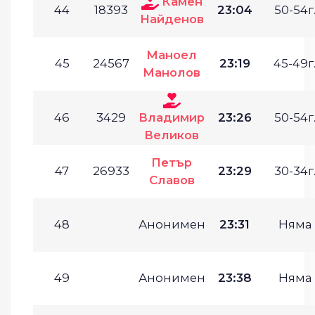
Камен
44
18393
23:04
50-54г
Найденов
Маноел
45
24567
23:19
45-49г
Манолов
46
3429
Владимир
23:26
50-54г
Великов
Петър
47
26933
23:29
30-34г
Славов
48
Анонимен
23:31
Няма
49
Анонимен
23:38
Няма