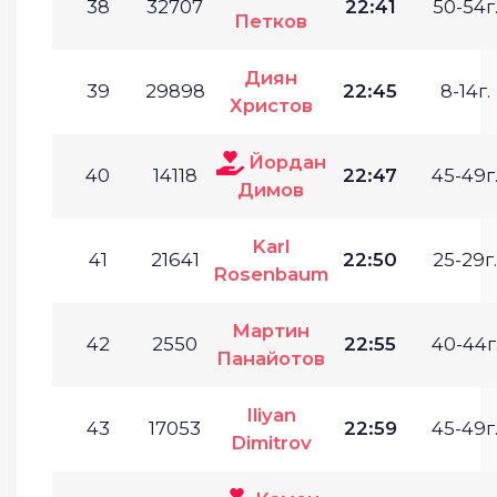
38
32707
22:41
50-54г
Петков
Диян
39
29898
22:45
8-14г.
Христов
Йордан
40
14118
22:47
45-49г
Димов
Karl
41
21641
22:50
25-29г.
Rosenbaum
Мартин
42
2550
22:55
40-44г
Панайотов
Iliyan
43
17053
22:59
45-49г
Dimitrov