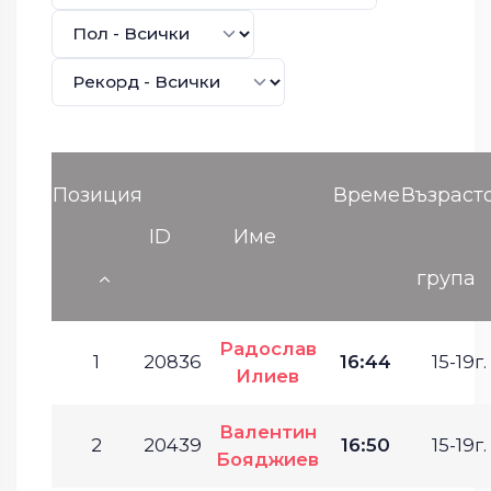
Позиция
Време
Възраст
ID
Име
група
Радослав
1
20836
16:44
15-19г.
Илиев
Валентин
2
20439
16:50
15-19г.
Бояджиев