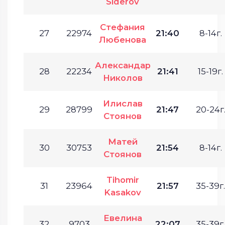
Siderov
Стефания
27
22974
21:40
8-14г.
Любенова
Александар
28
22234
21:41
15-19г.
Николов
Илислав
29
28799
21:47
20-24г
Стоянов
Матей
30
30753
21:54
8-14г.
Стоянов
Tihomir
31
23964
21:57
35-39г.
Kasakov
Евелина
32
9703
22:07
35-39г.