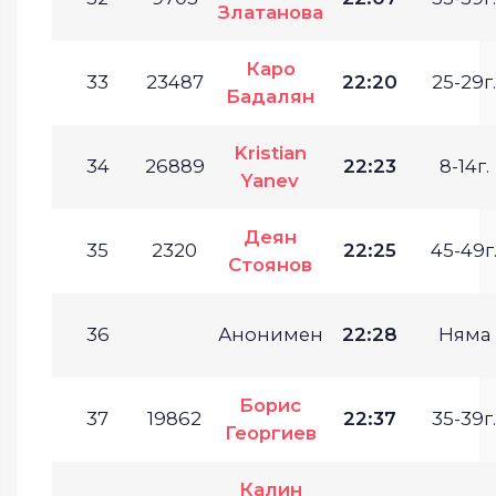
Златанова
Каро
33
23487
22:20
25-29г.
Бадалян
Kristian
34
26889
22:23
8-14г.
Yanev
Деян
35
2320
22:25
45-49г
Стоянов
36
Анонимен
22:28
Няма
Борис
37
19862
22:37
35-39г.
Георгиев
Калин