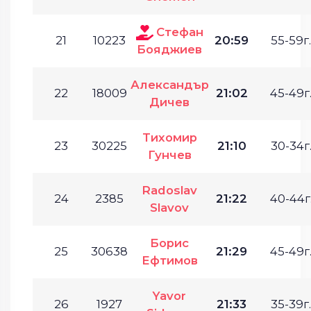
Стефан
21
10223
20:59
55-59г.
Бояджиев
Александър
22
18009
21:02
45-49г
Дичев
Тихомир
23
30225
21:10
30-34г
Гунчев
Radoslav
24
2385
21:22
40-44г
Slavov
Борис
25
30638
21:29
45-49г
Ефтимов
Yavor
26
1927
21:33
35-39г.