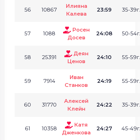
Илияна
56
10867
23:59
35-39г.
Калева
Росен
57
1088
24:08
50-54г
Досев
Деян
58
25391
24:10
55-59г.
Ценов
Иван
59
7914
24:19
55-59г.
Станков
Алексей
60
31770
24:22
35-39г.
Клейн
Катя
61
10358
24:27
45-49г
Дженкова