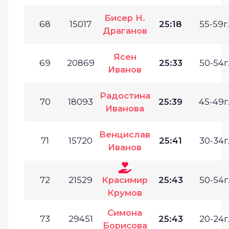
Бисер Н.
68
15017
25:18
55-59г.
Драганов
Ясен
69
20869
25:33
50-54г
Иванов
Радостина
70
18093
25:39
45-49г
Иванова
Венцислав
71
15720
25:41
30-34г
Иванов
72
21529
Красимир
25:43
50-54г
Крумов
Симона
73
29451
25:43
20-24г
Борисова