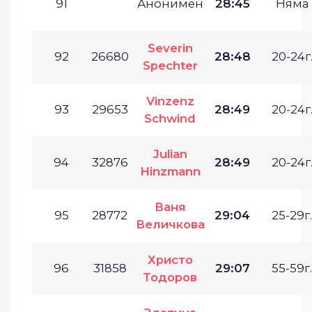
91
Анонимен
28:45
Няма
Severin
92
26680
28:48
20-24г
Spechter
Vinzenz
93
29653
28:49
20-24г
Schwind
Julian
94
32876
28:49
20-24г
Hinzmann
Ваня
95
28772
29:04
25-29г.
Величкова
Христо
96
31858
29:07
55-59г.
Тодоров