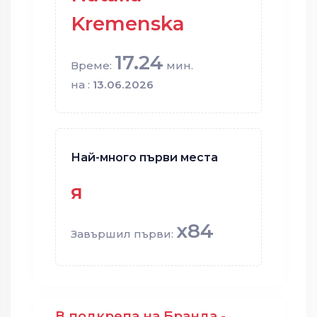
Kremenska
17.24
Време:
мин.
на :
13.06.2026
Най-много първи места
я
x84
Завършил първи:
В подкрепа на Бранда -