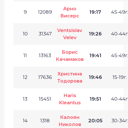
Арно
9
12089
19:17
45-49г
Висерс
Ventsislav
10
31347
19:26
40-44г
Velev
Борис
11
13163
19:41
45-49г
Качамаков
Христина
12
17636
19:46
15-19г.
Тодорова
Haris
13
15451
19:51
40-44г
Kleantus
Калоян
14
1318
20:05
30-34г
Николов