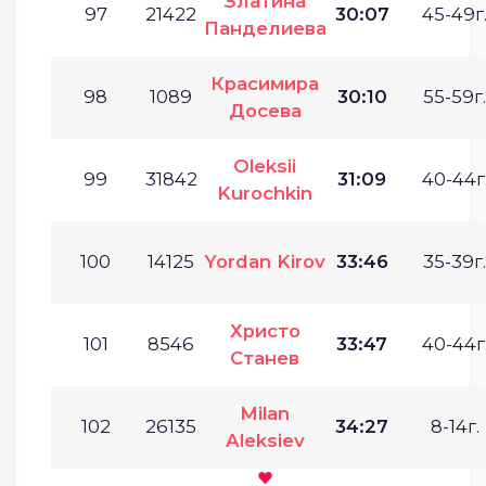
Златина
97
21422
30:07
45-49г
Панделиева
Красимира
98
1089
30:10
55-59г.
Досева
Oleksii
99
31842
31:09
40-44г
Kurochkin
100
14125
Yordan Kirov
33:46
35-39г.
Христо
101
8546
33:47
40-44г
Станев
Milan
102
26135
34:27
8-14г.
Aleksiev