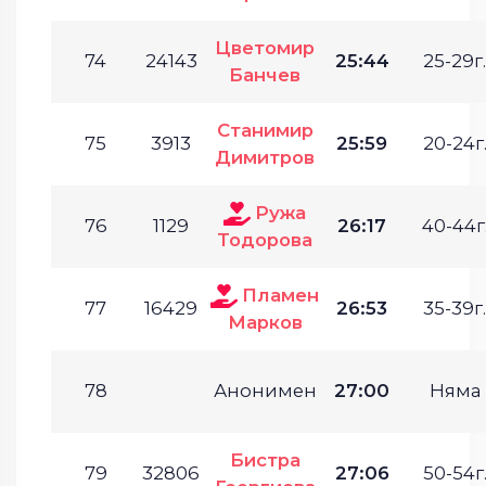
Цветомир
74
24143
25:44
25-29г.
Банчев
Станимир
75
3913
25:59
20-24г
Димитров
Ружа
76
1129
26:17
40-44г
Тодорова
Пламен
77
16429
26:53
35-39г.
Марков
78
Анонимен
27:00
Няма
Бистра
79
32806
27:06
50-54г