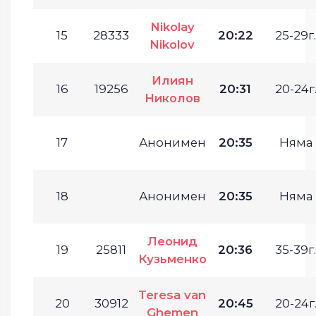
Nikolay
15
28333
20:22
25-29г.
Nikolov
Илиян
16
19256
20:31
20-24г
Николов
17
Анонимен
20:35
Няма
18
Анонимен
20:35
Няма
Леонид
19
25811
20:36
35-39г.
Кузьменко
Teresa van
20
30912
20:45
20-24г
Ghemen