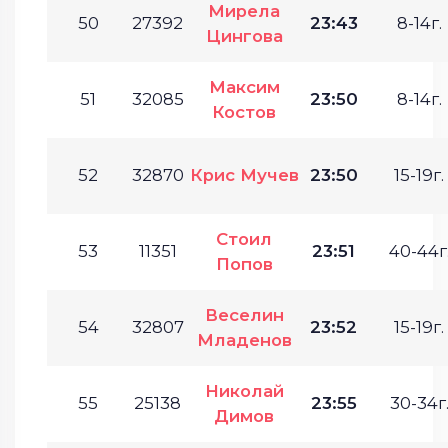
Мирела
50
27392
23:43
8-14г.
Цингова
Максим
51
32085
23:50
8-14г.
Костов
52
32870
Крис Мучев
23:50
15-19г.
Стоил
53
11351
23:51
40-44г
Попов
Веселин
54
32807
23:52
15-19г.
Младенов
Николай
55
25138
23:55
30-34г
Димов