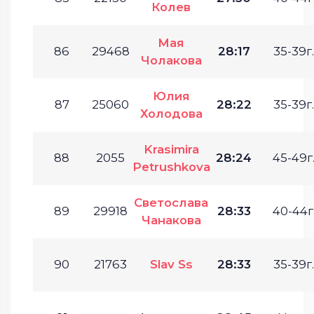
Колев
Мая
86
29468
28:17
35-39г.
Чолакова
Юлия
87
25060
28:22
35-39г.
Холодова
Krasimira
88
2055
28:24
45-49г
Petrushkova
Светослава
89
29918
28:33
40-44г
Чанакова
90
21763
Slav Ss
28:33
35-39г.