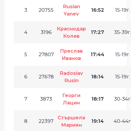
Ruslan
3
20755
16:52
15-19г.
Yanev
Краснодар
4
3196
17:27
35-39г.
Колев
Преслав
5
27807
17:44
15-19г.
Иванов
Radoslav
6
27678
18:14
15-19г.
Rusin
Георги
7
3873
18:17
30-34г
Лацин
Стършела
8
22397
19:14
40-44г
Мариян