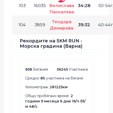
103
16035
Велислава
34:28
50-54г
Паскалева
Теодора
104
3859
39:32
40-44г
Демирова
Рекордите на 5KM RUN -
Морска градина (Варна)
658
Бягания
56245
Участника
Средно
85
участника на бягане
Километраж:
281225км
Общо пробягано време:
2
години 9 месеца 6 дни 16/ч 55/
м 48/с