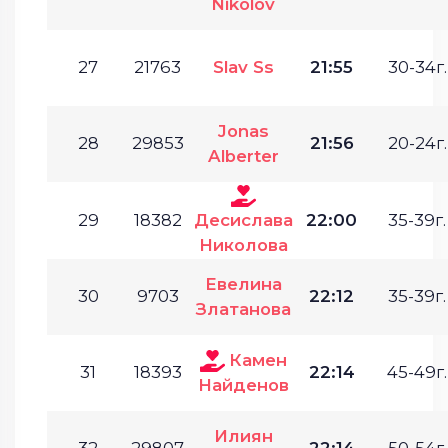
Nikolov
27
21763
Slav Ss
21:55
30-34г.
Jonas
28
29853
21:56
20-24г.
Alberter
29
18382
Десислава
22:00
35-39г.
Николова
Евелина
30
9703
22:12
35-39г.
Златанова
Камен
31
18393
22:14
45-49г.
Найденов
Илиян
32
29807
22:14
50-54г.