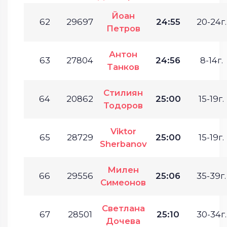
Йоан
62
29697
24:55
20-24г.
Петров
Антон
63
27804
24:56
8-14г.
Танков
Стилиян
64
20862
25:00
15-19г.
Тодоров
Viktor
65
28729
25:00
15-19г.
Sherbanov
Милен
66
29556
25:06
35-39г.
Симеонов
Светлана
67
28501
25:10
30-34г.
Дочева