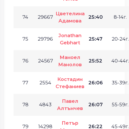
Цветелина
74
29667
25:40
8-14г.
Адамова
Jonathan
75
29796
25:47
20-24г.
Gebhart
Маноел
76
24567
25:52
40-44г.
Манолов
Костадин
77
2554
26:06
35-39г.
Стефаниев
Павел
78
4843
26:07
55-59г.
Алтънчев
Петър
79
14298
26:22
45-49г.