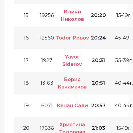
Илиян
15
19256
20:20
15-19г.
Николов
16
12560
Todor Popov
20:24
45-49г.
Yavor
17
1927
20:31
35-39г.
Siderov
Борис
18
13163
20:51
40-44г.
Качамаков
19
6071
Кенан Сали
20:57
40-44г.
Христина
20
17636
21:03
15-19г.
Тодорова