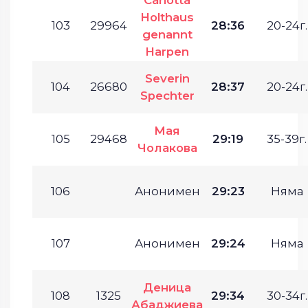
Holthaus
103
29964
28:36
20-24г.
genannt
Harpen
Severin
104
26680
28:37
20-24г.
Spechter
Мая
105
29468
29:19
35-39г.
Чолакова
106
Анонимен
29:23
Няма
107
Анонимен
29:24
Няма
Деница
108
1325
29:34
30-34г.
Абаджиева