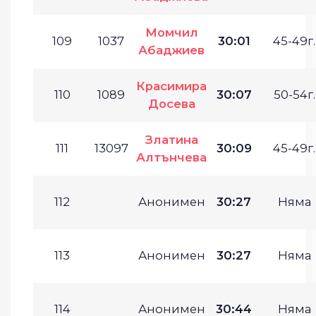
Момчил
109
1037
30:01
45-49г.
Абаджиев
Красимира
110
1089
30:07
50-54г.
Досева
Златина
111
13097
30:09
45-49г.
Алтънчева
112
Анонимен
30:27
Няма
113
Анонимен
30:27
Няма
114
Анонимен
30:44
Няма