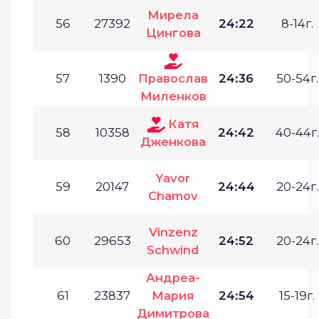
Мирела
56
27392
24:22
8-14г.
Цингова
57
1390
Православ
24:36
50-54г.
Миленков
Катя
58
10358
24:42
40-44г.
Дженкова
Yavor
59
20147
24:44
20-24г.
Chamov
Vinzenz
60
29653
24:52
20-24г.
Schwind
Андреа-
61
23837
Мария
24:54
15-19г.
Димитрова