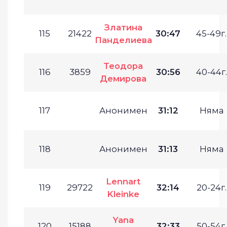
Златина
115
21422
30:47
45-49г.
Панделиева
Теодора
116
3859
30:56
40-44г.
Демирова
117
Анонимен
31:12
Няма
118
Анонимен
31:13
Няма
Lennart
119
29722
32:14
20-24г.
Kleinke
Yana
120
15188
32:33
50-54г.