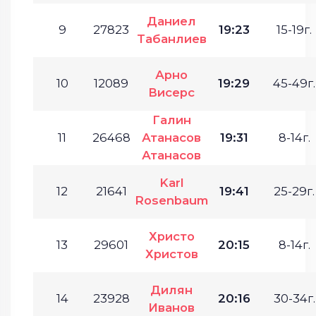
Даниел
9
27823
19:23
15-19г.
Табанлиев
Арно
10
12089
19:29
45-49г.
Висерс
Галин
11
26468
Атанасов
19:31
8-14г.
Атанасов
Karl
12
21641
19:41
25-29г.
Rosenbaum
Христо
13
29601
20:15
8-14г.
Христов
Дилян
14
23928
20:16
30-34г.
Иванов