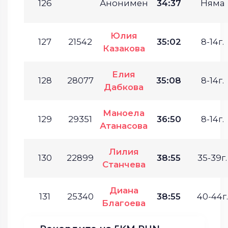
126
Анонимен
34:37
Няма
Юлия
127
21542
35:02
8-14г.
Казакова
Елия
128
28077
35:08
8-14г.
Дабкова
Маноела
129
29351
36:50
8-14г.
Атанасова
Лилия
130
22899
38:55
35-39г.
Станчева
Диана
131
25340
38:55
40-44г.
Благоева