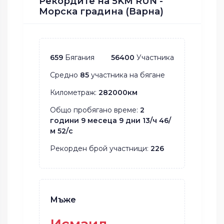
Рекордите на 5KM RUN -
Морска градина (Варна)
659
Бягания
56400
Участника
Средно
85
участника на бягане
Километраж:
282000км
Общо пробягано време:
2
години 9 месеца 9 дни 13/ч 46/
м 52/с
Рекорден брой участници:
226
Мъже