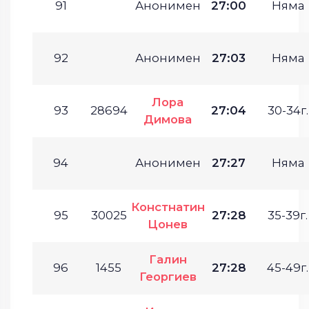
91
Анонимен
27:00
Няма
92
Анонимен
27:03
Няма
Лора
93
28694
27:04
30-34г.
Димова
94
Анонимен
27:27
Няма
Констнатин
95
30025
27:28
35-39г.
Цонев
Галин
96
1455
27:28
45-49г.
Георгиев