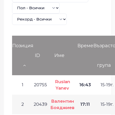
Позиция
Време
Възраст
ID
Име
група
Ruslan
1
20755
16:43
15-19г.
Yanev
Валентин
2
20439
17:11
15-19г.
Бояджиев