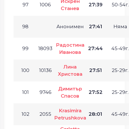
Искрен
97
1006
27:39
50-54г.
Станев
98
Анонимен
27:41
Няма
Радостина
99
18093
27:44
45-49г.
Иванова
Лина
100
10136
27:51
25-29г.
Христова
Димитър
101
9746
27:52
25-29г.
Спасов
Krasimira
102
2055
28:01
45-49г.
Petrushkova
Carlotta