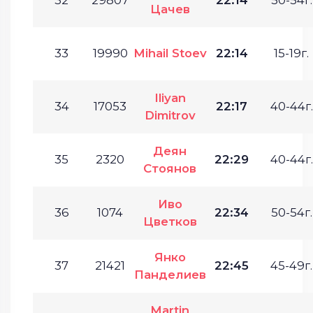
Цачев
33
19990
Mihail Stoev
22:14
15-19г.
Iliyan
34
17053
22:17
40-44г.
Dimitrov
Деян
35
2320
22:29
40-44г.
Стоянов
Иво
36
1074
22:34
50-54г.
Цветков
Янко
37
21421
22:45
45-49г.
Панделиев
Martin