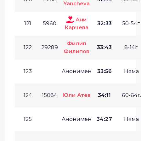
Yancheva
Ани
121
5960
32:33
50-54г.
Карчева
Филип
122
29289
33:43
8-14г.
Филипов
123
Анонимен
33:56
Няма
124
15084
Юли Атев
34:11
60-64г.
125
Анонимен
34:27
Няма