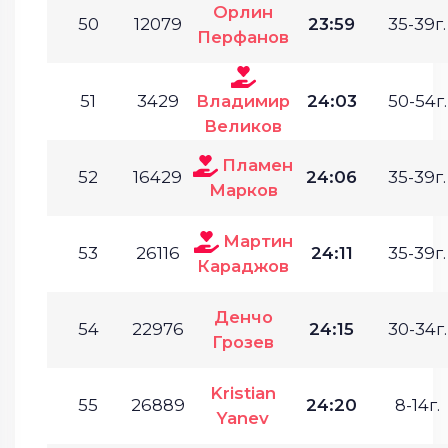
Орлин
50
12079
23:59
35-39г.
Перфанов
51
3429
Владимир
24:03
50-54г.
Великов
Пламен
52
16429
24:06
35-39г.
Марков
Мартин
53
26116
24:11
35-39г.
Караджов
Денчо
54
22976
24:15
30-34г.
Грозев
Kristian
55
26889
24:20
8-14г.
Yanev