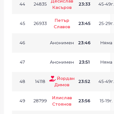
Десислав
44
24835
23:33
45-49г.
Касъров
Петър
45
26933
23:45
25-29г.
Славов
46
Анонимен
23:46
Няма
47
Анонимен
23:51
Няма
Йордан
48
14118
23:52
45-49г.
Димов
Илислав
49
28799
23:56
15-19г.
Стоянов