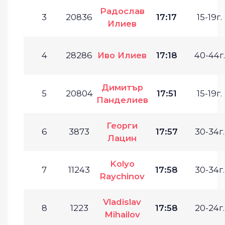
Радослав
3
20836
17:17
15-19г.
Илиев
4
28286
Иво Илиев
17:18
40-44г.
Димитър
5
20804
17:51
15-19г.
Панделиев
Георги
6
3873
17:57
30-34г.
Лацин
Kolyo
7
11243
17:58
30-34г.
Raychinov
Vladislav
8
1223
17:58
20-24г.
Mihailov