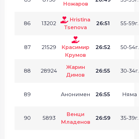
Ножаров
Hristina
86
13202
26:51
55-59г.
Tsenova
87
21529
Красимир
26:52
50-54г.
Крумов
Жарин
88
28924
26:55
30-34г.
Димов
89
Анонимен
26:55
Няма
Венци
90
5893
26:59
35-39г.
Младенов