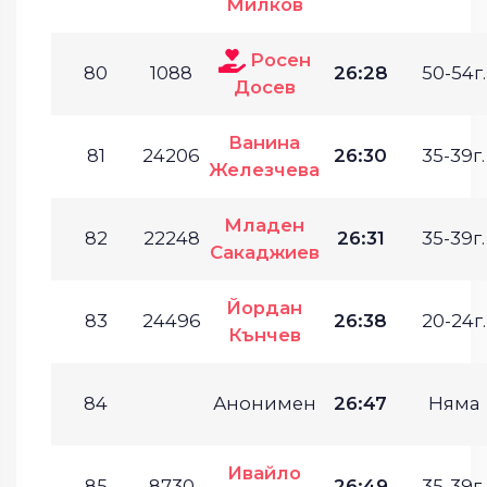
Милков
Росен
80
1088
26:28
50-54г.
Досев
Ванина
81
24206
26:30
35-39г.
Железчева
Младен
82
22248
26:31
35-39г.
Сакаджиев
Йордан
83
24496
26:38
20-24г.
Кънчев
84
Анонимен
26:47
Няма
Ивайло
85
8730
26:49
35-39г.