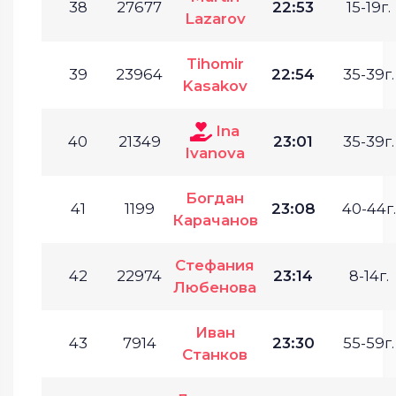
38
27677
22:53
15-19г.
Lazarov
Tihomir
39
23964
22:54
35-39г.
Kasakov
Ina
40
21349
23:01
35-39г.
Ivanova
Богдан
41
1199
23:08
40-44г.
Карачанов
Стефания
42
22974
23:14
8-14г.
Любенова
Иван
43
7914
23:30
55-59г.
Станков