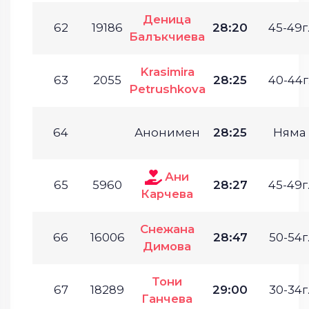
Деница
62
19186
28:20
45-49г
Балъкчиева
Krasimira
63
2055
28:25
40-44г
Petrushkova
64
Анонимен
28:25
Няма
Ани
65
5960
28:27
45-49г
Карчева
Снежана
66
16006
28:47
50-54г
Димова
Тони
67
18289
29:00
30-34г
Ганчева