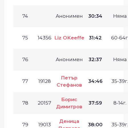
74
Анонимен
30:34
Няма
75
14356
Liz OKeeffe
31:42
60-64г
76
Анонимен
32:37
Няма
Петър
77
19128
34:46
35-39г.
Стефанов
Борис
78
20157
37:59
8-14г.
Димитров
Деница
79
19013
38:00
35-39г.