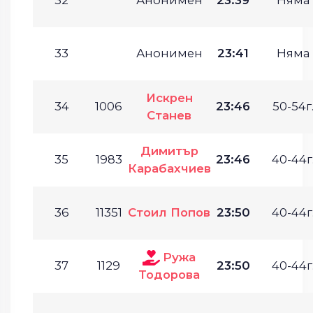
33
Анонимен
23:41
Няма
Искрен
34
1006
23:46
50-54г
Станев
Димитър
35
1983
23:46
40-44г
Карабахчиев
36
11351
Стоил Попов
23:50
40-44г
Ружа
37
1129
23:50
40-44г
Тодорова