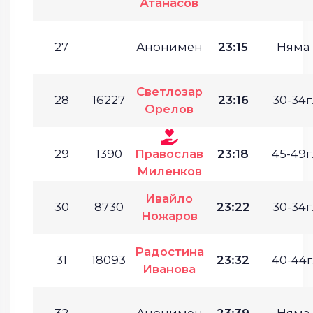
Атанасов
27
Анонимен
23:15
Няма
Светлозар
28
16227
23:16
30-34г
Орелов
29
1390
Православ
23:18
45-49г
Миленков
Ивайло
30
8730
23:22
30-34г
Ножаров
Радостина
31
18093
23:32
40-44г
Иванова
32
Анонимен
23:39
Няма