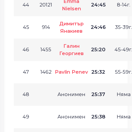
Emma
44
20121
24:45
8-14г.
Nielsen
Димитър
45
914
24:46
35-39г.
Янакиев
Галин
46
1455
25:20
45-49г
Георгиев
47
1462
Pavlin Penev
25:32
55-59г.
48
Анонимен
25:37
Няма
49
Анонимен
25:38
Няма