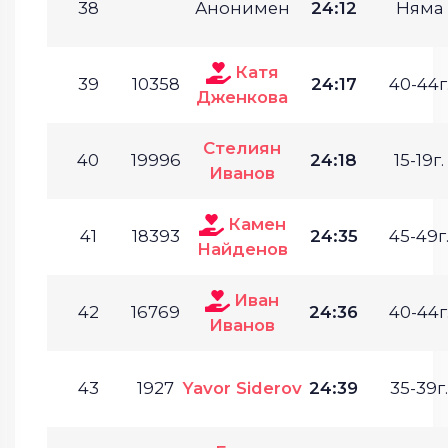
38
Анонимен
24:12
Няма
Катя
39
10358
24:17
40-44г
Дженкова
Стелиян
40
19996
24:18
15-19г.
Иванов
Камен
41
18393
24:35
45-49г
Найденов
Иван
42
16769
24:36
40-44г
Иванов
43
1927
Yavor Siderov
24:39
35-39г.