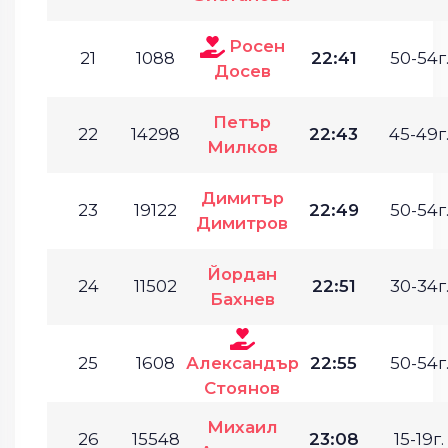
Росен
21
1088
22:41
50-54г
Досев
Петър
22
14298
22:43
45-49г
Милков
Димитър
23
19122
22:49
50-54г
Димитров
Йордан
24
11502
22:51
30-34г
Бахнев
25
1608
Александър
22:55
50-54г
Стоянов
Михаил
26
15548
23:08
15-19г.