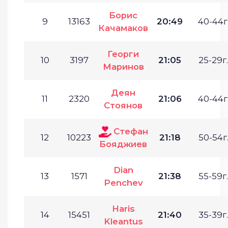
Борис
9
13163
20:49
40-44г
Качамаков
Георги
10
3197
21:05
25-29г.
Маринов
Деян
11
2320
21:06
40-44г
Стоянов
Стефан
12
10223
21:18
50-54г
Бояджиев
Dian
13
1571
21:38
55-59г.
Penchev
Haris
14
15451
21:40
35-39г.
Kleantus