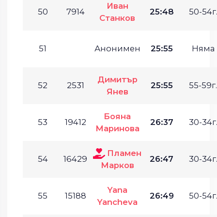
Иван
50
7914
25:48
50-54г
Станков
51
Анонимен
25:55
Няма
Димитър
52
2531
25:55
55-59г.
Янев
Бояна
53
19412
26:37
30-34г
Маринова
Пламен
54
16429
26:47
30-34г
Марков
Yana
55
15188
26:49
50-54г
Yancheva