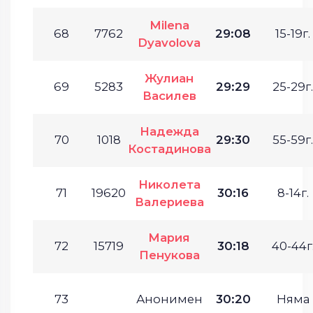
Milena
68
7762
29:08
15-19г.
Dyavolova
Жулиан
69
5283
29:29
25-29г.
Василев
Надежда
70
1018
29:30
55-59г.
Костадинова
Николета
71
19620
30:16
8-14г.
Валериева
Мария
72
15719
30:18
40-44г
Пенукова
73
Анонимен
30:20
Няма