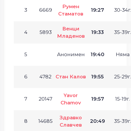
Румен
3
6669
19:27
30-34г
Стаматов
Венци
4
5893
19:33
35-39г.
Младенов
5
Анонимен
19:40
Няма
6
4782
Стан Калов
19:55
25-29г.
Yavor
7
20147
19:57
15-19г.
Chamov
Здравко
8
14685
20:49
35-39г.
Славчев