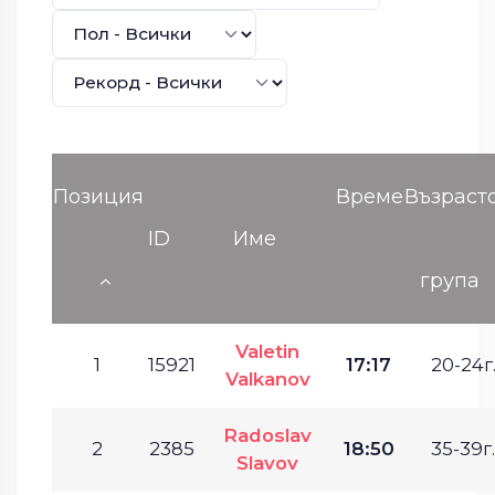
Позиция
Време
Възраст
ID
Име
група
Valetin
1
15921
17:17
20-24г
Valkanov
Radoslav
2
2385
18:50
35-39г.
Slavov