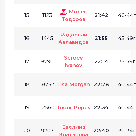
Милен
15
1123
21:42
40-44г
Тодоров
Радослав
16
1445
21:55
45-49г
Авлавидов
Sergey
17
9790
22:14
35-39г.
Ivanov
18
18757
Lisa Morgan
22:28
40-44г
19
12560
Todor Popov
22:34
40-44г
Евелина
20
9703
22:40
30-34г
Златанова