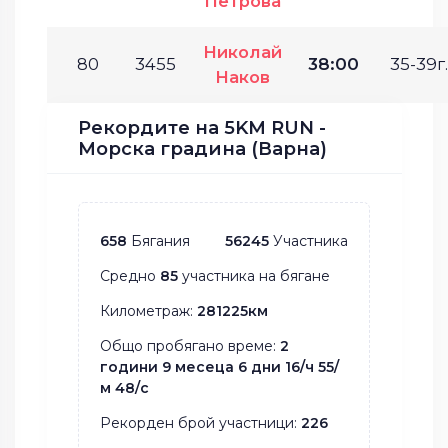
Петрова
Николай
80
3455
38:00
35-39г.
Наков
Рекордите на 5KM RUN -
Морска градина (Варна)
658
Бягания
56245
Участника
Средно
85
участника на бягане
Километраж:
281225км
Общо пробягано време:
2
години 9 месеца 6 дни 16/ч 55/
м 48/с
Рекорден брой участници:
226