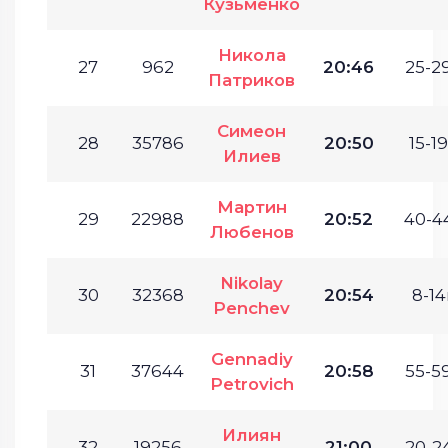
Кузьменко
Никола
27
962
20:46
25-29
Патриков
Симеон
28
35786
20:50
15-19
Илиев
Мартин
29
22988
20:52
40-44
Любенов
Nikolay
30
32368
20:54
8-14
Penchev
Gennadiy
31
37644
20:58
55-59
Petrovich
Илиян
32
19256
21:00
20-24