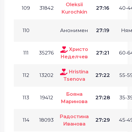
Oleksii
109
31842
27:16
40-44
Kurochkin
110
Анонимен
27:19
Ням
Христо
111
35276
27:21
60-64
Неделчев
Hristina
112
13202
27:22
55-59
Tsenova
Бояна
113
19412
27:28
35-39
Маринова
Радостина
114
18093
27:29
45-49
Иванова