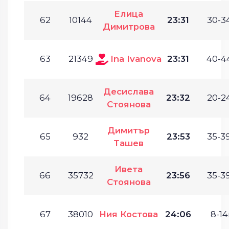
Елица
62
10144
23:31
30-34
Димитрова
63
21349
Ina Ivanova
23:31
40-44
Десислава
64
19628
23:32
20-24
Стоянова
Димитър
65
932
23:53
35-39
Ташев
Ивета
66
35732
23:56
35-39
Стоянова
67
38010
Ния Костова
24:06
8-14