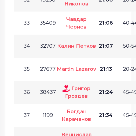
Николов
Чавдар
33
35409
21:06
40-44
Чернев
34
32707
Калин Петков
21:07
50-54
35
27677
Martin Lazarov
21:13
20-24
Григор
36
38437
21:24
45-49
Гроздев
Богдан
37
1199
21:34
45-49
Карачанов
Венцислав