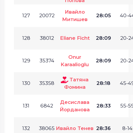
Попова
Ивайло
127
20072
28:05
40-44
Митишев
128
38012
Eliane Ficht
28:09
20-24
Onur
129
35374
28:09
20-24
Karaalioglu
Татяна
130
35358
28:18
45-49
Фомина
Десислава
131
6842
28:33
55-59
Йорданова
132
38065
Ивайло Тенев
28:36
8-14