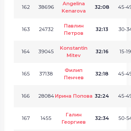
Angelina
162
38696
32:08
45-49
Kenarova
Павлин
163
24732
32:13
30-34
Петров
Konstantin
164
39045
32:16
15-19
Mitev
Филип
165
37138
32:18
45-49
Пенчев
166
28084
Ирина Попова
32:24
45-49
Галин
167
1455
32:34
50-54
Георгиев