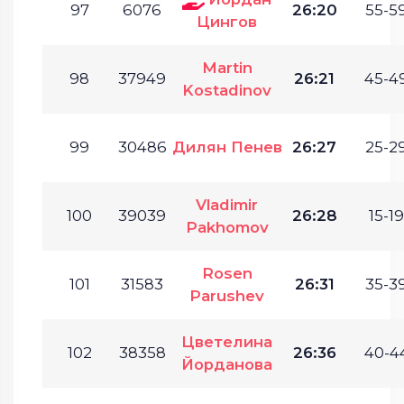
97
6076
26:20
55-59
Цингов
Martin
98
37949
26:21
45-49
Kostadinov
99
30486
Дилян Пенев
26:27
25-29
Vladimir
100
39039
26:28
15-19
Pakhomov
Rosen
101
31583
26:31
35-39
Parushev
Цветелина
102
38358
26:36
40-44
Йорданова