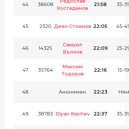
Радослав
44
38608
21:58
35-39
Костадинов
45
2320
Деян Стоянов
22:05
45-49
Самуил
46
14325
22:09
25-29
Вълков
Максим
47
35764
22:16
15-19
Тодоров
48
Анонимен
22:23
Ням
49
38783
Diyan Nachev
22:37
35-39