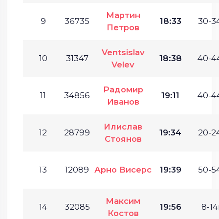
Мартин
9
36735
18:33
30-34
Петров
Ventsislav
10
31347
18:38
40-44
Velev
Радомир
11
34856
19:11
40-44
Иванов
Илислав
12
28799
19:34
20-24
Стоянов
13
12089
Арно Висерс
19:39
50-54
Максим
14
32085
19:56
8-14
Костов