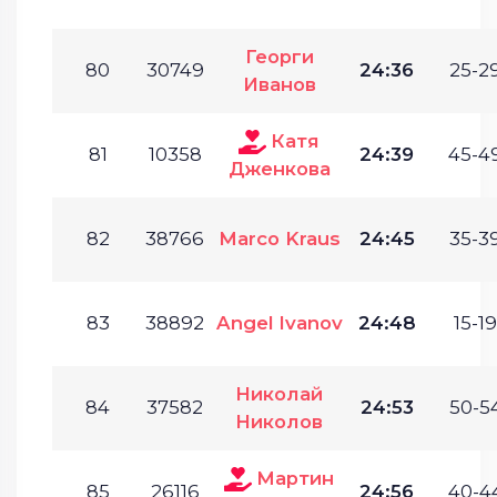
Георги
80
30749
24:36
25-29
Иванов
Катя
81
10358
24:39
45-49
Дженкова
82
38766
Marco Kraus
24:45
35-39
83
38892
Angel Ivanov
24:48
15-19
Николай
84
37582
24:53
50-54
Николов
Мартин
85
26116
24:56
40-44