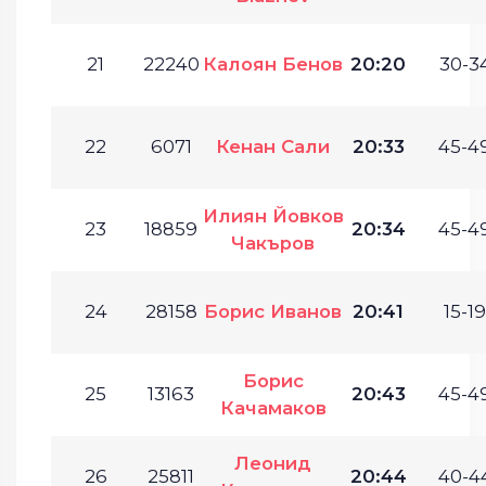
21
22240
Калоян Бенов
20:20
30-34
22
6071
Кенан Сали
20:33
45-49
Илиян Йовков
23
18859
20:34
45-49
Чакъров
24
28158
Борис Иванов
20:41
15-19
Борис
25
13163
20:43
45-49
Качамаков
Леонид
26
25811
20:44
40-44