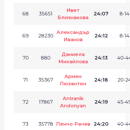
Ивет
68
35651
24:07
8-14
Близнакова
Александър
69
28230
24:12
8-14
Иванов
Даниела
70
880
24:13
40-44
Михайлова
Армен
71
35367
24:18
20-24
Пюзантян
Antranik
72
17867
24:19
45-49
Andonyan
73
35778
Пенчо Рачев
24:20
40-44