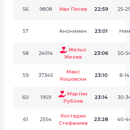
56
9808
Иво Песев
22:59
25-29
57
Анонимен
23:01
Ням
Жельо
58
24014
23:06
50-54
Желев
Макс
59
37345
23:10
8-14
Кошовски
Мартин
60
1959
23:14
30-34
Рублев
Костадин
61
2554
23:28
40-44
Стефаниев