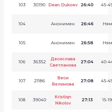
103
30190
Dean Dukoev
26:40
45-49
104
Анонимен
26:46
Ням
105
Анонимен
26:58
Ням
Десислава
106
36352
27:04
40-44
Светланова
Веси
107
21186
27:08
45-49
Велинова
Kristiqn
108
39040
27:13
15-19
Nikolov