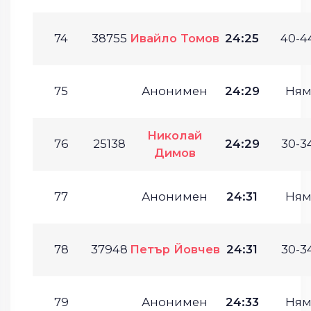
74
38755
Ивайло Томов
24:25
40-44
75
Анонимен
24:29
Ням
Николай
76
25138
24:29
30-34
Димов
77
Анонимен
24:31
Ням
78
37948
Петър Йовчев
24:31
30-34
79
Анонимен
24:33
Ням