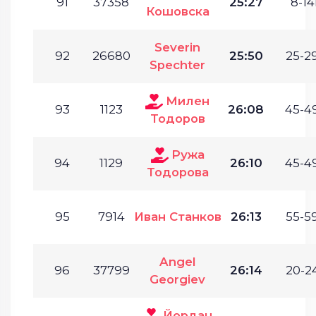
91
37358
25:27
8-14
Кошовска
Severin
92
26680
25:50
25-29
Spechter
Милен
93
1123
26:08
45-49
Тодоров
Ружа
94
1129
26:10
45-49
Тодорова
95
7914
Иван Станков
26:13
55-59
Angel
96
37799
26:14
20-24
Georgiev
Йордан