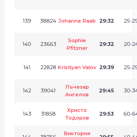
139
38824
Johanna Raab
29:32
25-29
Sophie
140
23663
29:32
20-24
Pfitzner
141
22828
Kristiyan Valov
29:39
25-29
Лъчезар
142
39041
29:45
30-34
Ангелов
Христо
143
31858
29:53
60-64
Тодоров
Виктория
144
38756
29:55
40-44