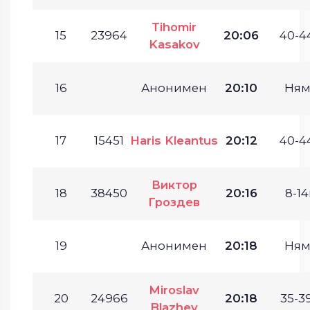
Tihomir
15
23964
20:06
40-44
Kasakov
16
Анонимен
20:10
Ням
17
15451
Haris Kleantus
20:12
40-44
Виктор
18
38450
20:16
8-14
Гроздев
19
Анонимен
20:18
Ням
Miroslav
20
24966
20:18
35-39
Blazhev