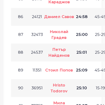
Караджов
86
24121
Даниел Савов
24:58
45-49
Николай
87
32473
25:00
25-29
Градев
Петър
88
24537
25:01
25-29
Найденов
89
11351
Стоил Попов
25:09
45-49
Hristo
90
36951
25:10
15-19
Todorov
Мила