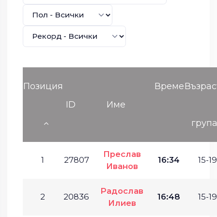
Позиция
Време
Възрас
ID
Име
груп
Преслав
1
27807
16:34
15-19
Иванов
Радослав
2
20836
16:48
15-19
Илиев