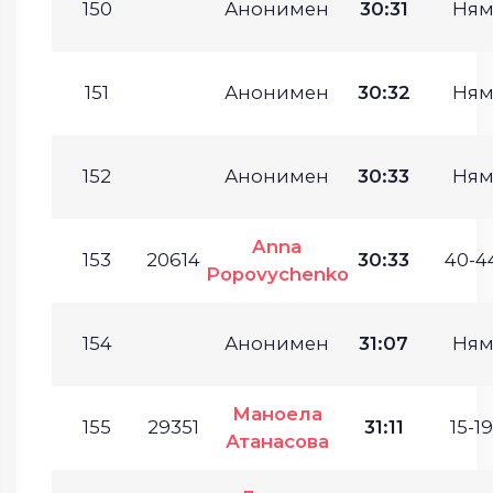
150
Анонимен
30:31
Ням
151
Анонимен
30:32
Ням
152
Анонимен
30:33
Ням
Anna
153
20614
30:33
40-44
Popovychenko
154
Анонимен
31:07
Ням
Маноела
155
29351
31:11
15-19
Атанасова