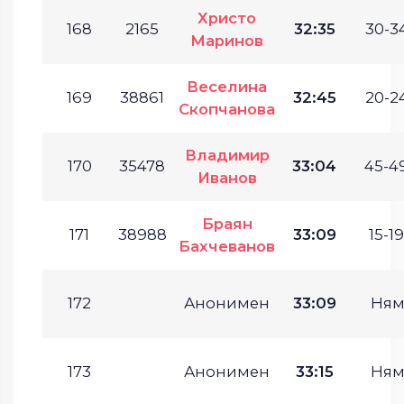
Христо
168
2165
32:35
30-34
Маринов
Веселина
169
38861
32:45
20-24
Скопчанова
Владимир
170
35478
33:04
45-49
Иванов
Браян
171
38988
33:09
15-19
Бахчеванов
172
Анонимен
33:09
Ням
173
Анонимен
33:15
Ням