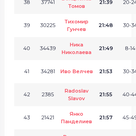
38
37741
21:39
20-24
Томов
Тихомир
39
30225
21:48
30-34
Гунчев
Ника
40
34439
21:49
8-14
Николаева
41
34281
Иво Велчев
21:53
30-34
Radoslav
42
2385
21:55
40-44
Slavov
Янко
43
21421
21:57
45-49
Панделиев