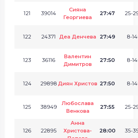
Сияна
121
39014
27:47
25-29
Георгиева
122
24371
Деа Денчева
27:49
8-14
Валентин
123
36116
27:50
8-14
Димитров
124
29898
Диян Христов
27:50
8-14
Любослава
125
38949
27:55
25-29
Венкова
Анна
126
22895
Христова-
28:00
35-39