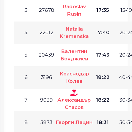
Radoslav
3
27678
17:35
15-19
Rusin
Natalia
4
22012
17:40
20-24
Kremenska
Валентин
5
20439
17:43
20-24
Бояджиев
Краснодар
6
3196
18:22
40-44
Колев
7
9039
Александър
18:22
30-34
Спасов
8
3873
Георги Лацин
18:31
30-34