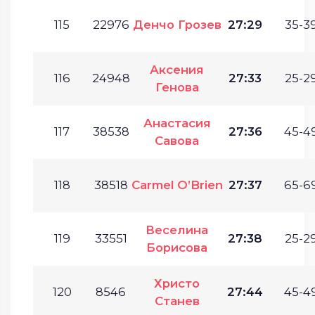
115
22976
Денчо Грозев
27:29
35-39
Аксения
116
24948
27:33
25-29
Генова
Анастасия
117
38538
27:36
45-49
Савова
118
38518
Carmel O’Brien
27:37
65-69
Веселина
119
33551
27:38
25-29
Борисова
Христо
120
8546
27:44
45-49
Станев