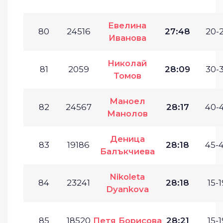
Евелина
80
24516
27:48
20-2
Иванова
Николай
81
2059
28:09
30-3
Томов
Маноел
82
24567
28:17
40-4
Манолов
Деница
83
19186
28:18
45-4
Балъкчиева
Nikoleta
84
23241
28:18
15-1
Dyankova
85
18520
Петя Борисова
28:21
15-1