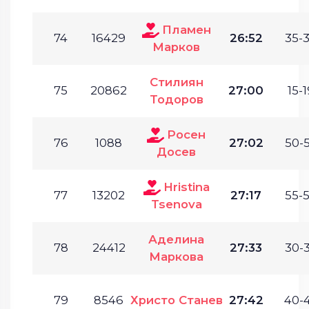
Пламен
74
16429
26:52
35-3
Марков
Стилиян
75
20862
27:00
15-1
Тодоров
Росен
76
1088
27:02
50-5
Досев
Hristina
77
13202
27:17
55-5
Tsenova
Аделина
78
24412
27:33
30-3
Маркова
79
8546
Христо Станев
27:42
40-4