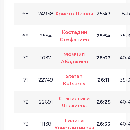
68
24958
Христо Пашов
25:47
8-1
Костадин
69
2554
25:54
35-3
Стефаниев
Момчил
70
1037
26:02
40-4
Абаджиев
Stefan
71
22749
26:11
35-3
Kutsarov
Станислава
72
22691
26:25
40-4
Янакиева
Галина
73
11138
26:33
40-4
Константинова