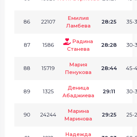
Емилия
86
22107
28:25
35-3
Ламбева
Радина
87
1586
28:28
30-3
Станева
Мария
88
15719
28:44
45-4
Пенукова
Деница
89
1325
29:11
30-3
Абаджиева
Марина
90
24244
29:25
25-2
Маринова
Надежда