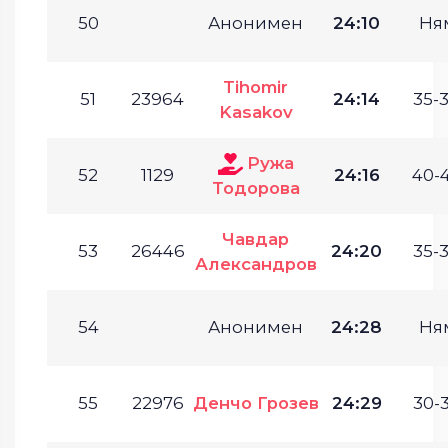
50
Анонимен
24:10
Ня
Tihomir
51
23964
24:14
35-3
Kasakov
Ружа
52
1129
24:16
40-4
Тодорова
Чавдар
53
26446
24:20
35-3
Александров
54
Анонимен
24:28
Ня
55
22976
Денчо Грозев
24:29
30-3