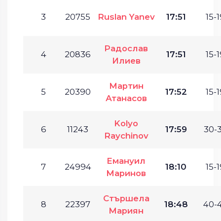
3
20755
Ruslan Yanev
17:51
15-1
Радослав
4
20836
17:51
15-1
Илиев
Мартин
5
20390
17:52
15-1
Атанасов
Kolyo
6
11243
17:59
30-3
Raychinov
Емануил
7
24994
18:10
15-1
Маринов
Стършела
8
22397
18:48
40-4
Мариян