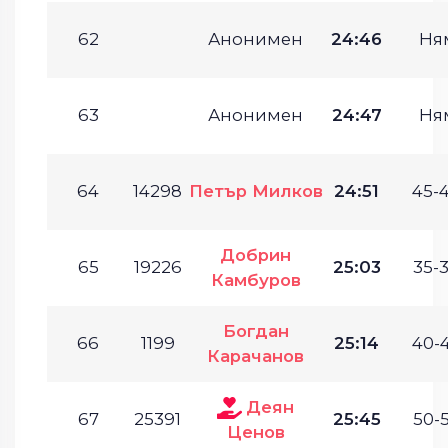
62
Анонимен
24:46
Ня
63
Анонимен
24:47
Ня
64
14298
Петър Милков
24:51
45-4
Добрин
65
19226
25:03
35-3
Камбуров
Богдан
66
1199
25:14
40-4
Карачанов
Деян
67
25391
25:45
50-5
Ценов