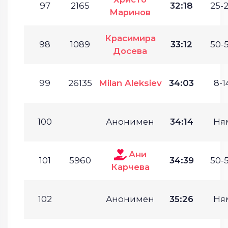
97
2165
32:18
25-2
Маринов
Красимира
98
1089
33:12
50-5
Досева
99
26135
Milan Aleksiev
34:03
8-1
100
Анонимен
34:14
Ня
Ани
101
5960
34:39
50-5
Карчева
102
Анонимен
35:26
Ня