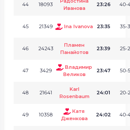
Радостина
44
18093
23:26
40-4
Иванова
45
21349
Ina Ivanova
23:35
35-3
Пламен
46
24243
23:39
25-2
Панайотов
Владимир
47
3429
23:47
50-5
Великов
Karl
48
21641
24:01
20-2
Rosenbaum
Катя
49
10358
24:02
40-4
Дженкова