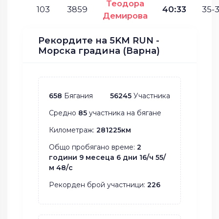
Теодора
103
3859
40:33
35-3
Демирова
Рекордите на 5KM RUN -
Морска градина (Варна)
658
Бягания
56245
Участника
Средно
85
участника на бягане
Километраж:
281225км
Общо пробягано време:
2
години 9 месеца 6 дни 16/ч 55/
м 48/с
Рекорден брой участници:
226