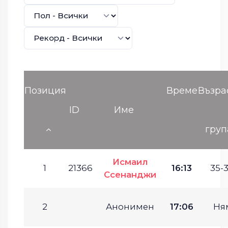
Позиция
Време
Възра
ID
Име
груп
Исмаил
1
21366
16:13
35-3
Ссенанджи
2
Анонимен
17:06
Ня