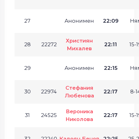
27
Анонимен
22:09
Ня
Християн
28
22272
22:11
15-1
Михалев
29
Анонимен
22:15
Ня
Стефания
30
22974
22:17
8-1
Любенова
Вероника
31
24525
22:17
15-1
Николова
32
22240
Калоян Бенов
22:25
25-2