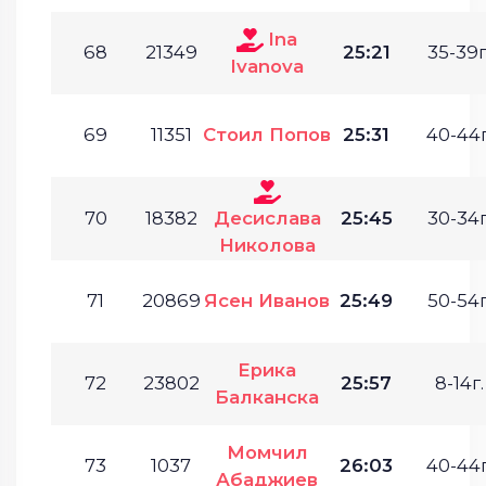
Ina
68
21349
25:21
35-39г
Ivanova
69
11351
Стоил Попов
25:31
40-44г
70
18382
Десислава
25:45
30-34г
Николова
71
20869
Ясен Иванов
25:49
50-54г
Ерика
72
23802
25:57
8-14г.
Балканска
Момчил
73
1037
26:03
40-44г
Абаджиев