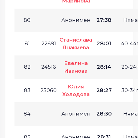
Маринова
80
Анонимен
27:38
Няма
Станислава
81
22691
28:01
40-44г
Янакиева
Евелина
82
24516
28:14
20-24г
Иванова
Юлия
83
25060
28:27
30-34г
Холодова
84
Анонимен
28:30
Няма
85
Анонимен
28:31
Няма