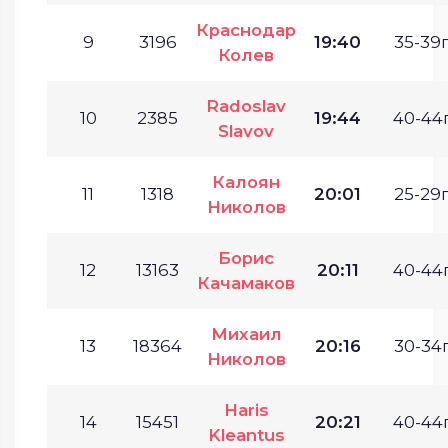
Краснодар
9
3196
19:40
35-39г
Колев
Radoslav
10
2385
19:44
40-44г
Slavov
Калоян
11
1318
20:01
25-29г
Николов
Борис
12
13163
20:11
40-44г
Качамаков
Михаил
13
18364
20:16
30-34г
Николов
Haris
14
15451
20:21
40-44г
Kleantus