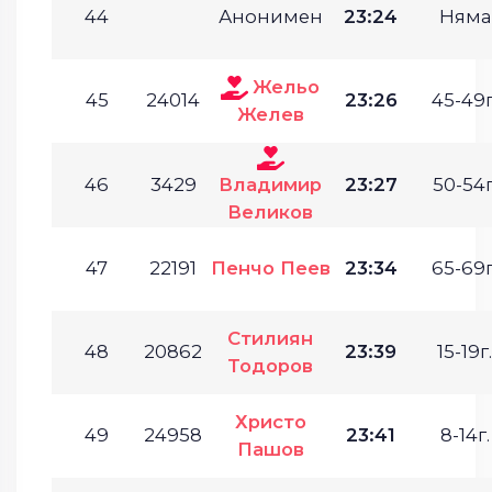
44
Анонимен
23:24
Няма
Жельо
45
24014
23:26
45-49г
Желев
46
3429
Владимир
23:27
50-54г
Великов
47
22191
Пенчо Пеев
23:34
65-69г
Стилиян
48
20862
23:39
15-19г.
Тодоров
Христо
49
24958
23:41
8-14г.
Пашов