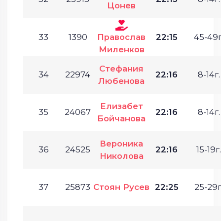
Цонев
33
1390
Православ
22:15
45-49г
Миленков
Стефания
34
22974
22:16
8-14г.
Любенова
Елизабет
35
24067
22:16
8-14г.
Бойчанова
Вероника
36
24525
22:16
15-19г.
Николова
37
25873
Стоян Русев
22:25
25-29г