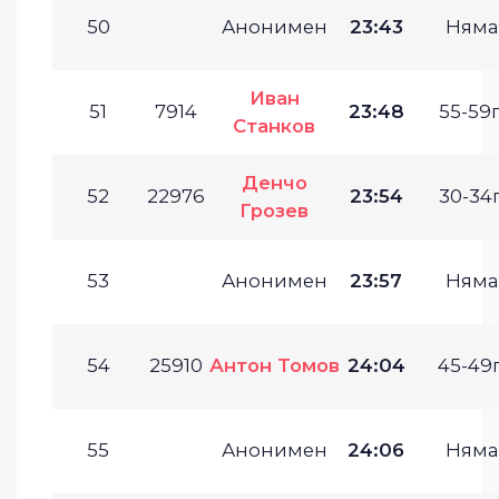
50
Анонимен
23:43
Няма
Иван
51
7914
23:48
55-59г
Станков
Денчо
52
22976
23:54
30-34г
Грозев
53
Анонимен
23:57
Няма
54
25910
Антон Томов
24:04
45-49г
55
Анонимен
24:06
Няма