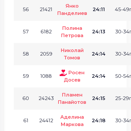
Янко
56
21421
24:11
45-49г
Панделиев
Полина
57
6182
24:13
30-34г
Петрова
Николай
58
2059
24:14
30-34г
Томов
Росен
59
1088
24:14
50-54г
Досев
Пламен
60
24243
24:15
25-29г
Панайотов
Аделина
61
24412
24:18
30-34г
Маркова