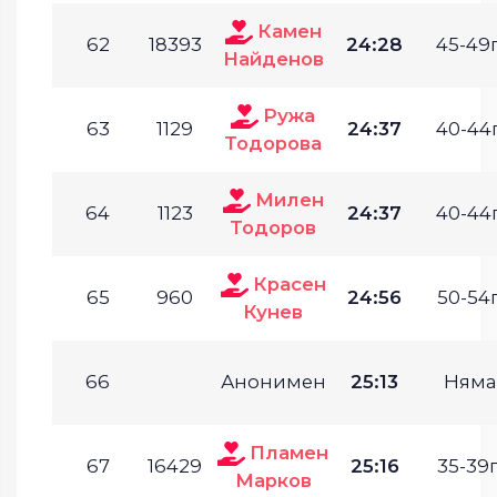
Камен
62
18393
24:28
45-49г
Найденов
Ружа
63
1129
24:37
40-44г
Тодорова
Милен
64
1123
24:37
40-44г
Тодоров
Красен
65
960
24:56
50-54г
Кунев
66
Анонимен
25:13
Няма
Пламен
67
16429
25:16
35-39г
Марков