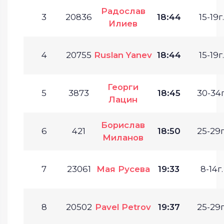
Радослав
3
20836
18:44
15-19г.
Илиев
4
20755
Ruslan Yanev
18:44
15-19г.
Георги
5
3873
18:45
30-34г
Лацин
Борислав
6
421
18:50
25-29г
Миланов
7
23061
Мая Русева
19:33
8-14г.
8
20502
Pavel Petrov
19:37
25-29г