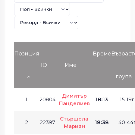
Позиция
Време
Възраст
ID
Име
група
Димитър
1
20804
18:13
15-19г.
Панделиев
Стършела
2
22397
18:38
40-44г
Мариян