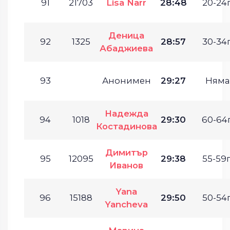
91
21703
Lisa Narr
28:48
20-24г
Деница
92
1325
28:57
30-34г
Абаджиева
93
Анонимен
29:27
Няма
Надежда
94
1018
29:30
60-64г
Костадинова
Димитър
95
12095
29:38
55-59г
Иванов
Yana
96
15188
29:50
50-54г
Yancheva