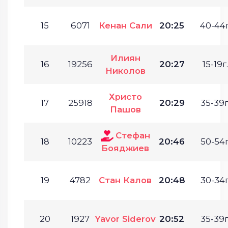
15
6071
Кенан Сали
20:25
40-44г
Илиян
16
19256
20:27
15-19г.
Николов
Христо
17
25918
20:29
35-39г
Пашов
Стефан
18
10223
20:46
50-54г
Бояджиев
19
4782
Стан Калов
20:48
30-34г
20
1927
Yavor Siderov
20:52
35-39г