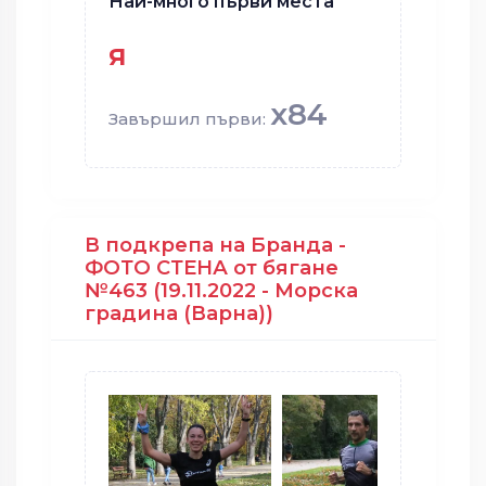
Най-много първи места
я
x84
Завършил първи:
В подкрепа на Бранда -
ФОТО СТЕНА от бягане
№463 (19.11.2022 - Морска
градина (Варна))