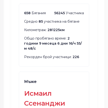
658
Бягания
56245
Участника
Средно
85
участника на бягане
Километраж:
281225км
Общо пробягано време:
2
години 9 месеца 6 дни 16/ч 55/
м 48/с
Рекорден брой участници:
226
Мъже
Исмаил
Ссенанджи