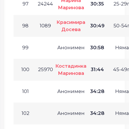
Марина
97
24244
30:35
25-29г
Маринова
Красимира
98
1089
30:49
50-54г
Досева
99
Анонимен
30:58
Няма
Костадинка
100
25970
31:44
45-49г
Маринова
101
Анонимен
34:28
Няма
102
Анонимен
34:28
Няма