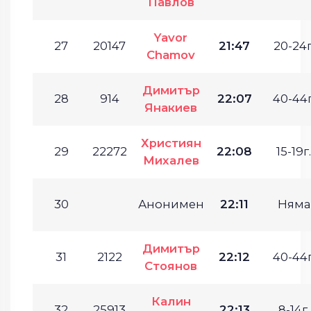
Павлов
Yavor
27
20147
21:47
20-24г
Chamov
Димитър
28
914
22:07
40-44г
Янакиев
Християн
29
22272
22:08
15-19г.
Михалев
30
Анонимен
22:11
Няма
Димитър
31
2122
22:12
40-44г
Стоянов
Калин
32
25913
22:13
8-14г.