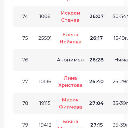
Искрен
74
1006
26:07
50-54г
Станев
Елена
75
25591
26:17
15-19г.
Нейкова
76
Анонимен
26:28
Няма
Лина
77
10136
26:40
25-29г
Христова
Мария
78
19115
27:04
35-39г
Филчева
Бояна
79
19412
27:15
35-39г