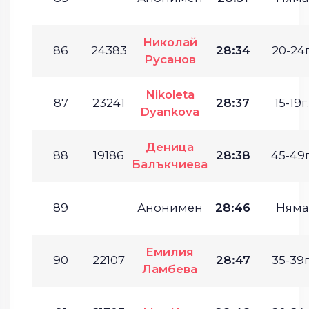
Николай
86
24383
28:34
20-24г
Русанов
Nikoleta
87
23241
28:37
15-19г.
Dyankova
Деница
88
19186
28:38
45-49г
Балъкчиева
89
Анонимен
28:46
Няма
Емилия
90
22107
28:47
35-39г
Ламбева