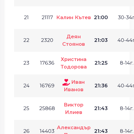
21
21117
Калин Кътев
21:00
30-34г
Деян
22
2320
21:03
40-44г
Стоянов
Христина
23
17636
21:25
8-14г.
Тодорова
Иван
24
16769
21:36
40-44г
Иванов
Виктор
25
25868
21:43
8-14г.
Илиев
Александър
26
14403
21:43
8-14г.