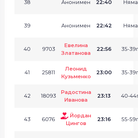
38
Анонимен
22:40
Няма
39
Анонимен
22:42
Няма
Евелина
40
9703
22:56
35-39г
Златанова
Леонид
41
25811
23:00
35-39г
Кузьменко
Радостина
42
18093
23:13
40-44г
Иванова
Йордан
43
6076
23:16
55-59г
Цингов