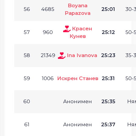
Boyana
56
4685
25:01
30-3
Papazova
Красен
57
960
25:12
50-5
Кунев
58
21349
Ina Ivanova
25:23
35-3
59
1006
Искрен Станев
25:31
50-5
60
Анонимен
25:35
Ня
61
Анонимен
25:37
Ня