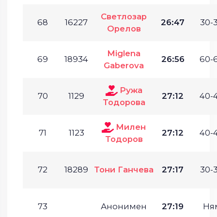
Светлозар
68
16227
26:47
30-3
Орелов
Miglena
69
18934
26:56
60-6
Gaberova
Ружа
70
1129
27:12
40-4
Тодорова
Милен
71
1123
27:12
40-4
Тодоров
72
18289
Тони Ганчева
27:17
30-3
73
Анонимен
27:19
Ня