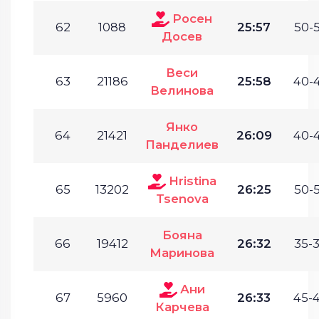
Росен
62
1088
25:57
50-5
Досев
Веси
63
21186
25:58
40-4
Велинова
Янко
64
21421
26:09
40-4
Панделиев
Hristina
65
13202
26:25
50-5
Tsenova
Бояна
66
19412
26:32
35-3
Маринова
Ани
67
5960
26:33
45-4
Карчева