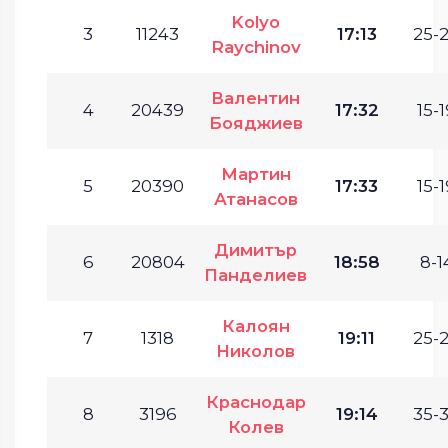
Kolyo
3
11243
17:13
25-2
Raychinov
Валентин
4
20439
17:32
15-1
Бояджиев
Мартин
5
20390
17:33
15-1
Атанасов
Димитър
6
20804
18:58
8-1
Панделиев
Калоян
7
1318
19:11
25-2
Николов
Краснодар
8
3196
19:14
35-3
Колев