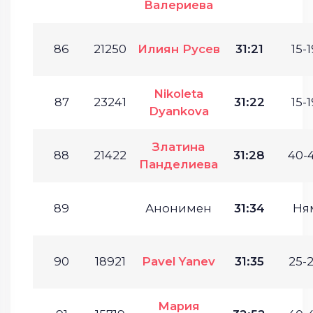
Валериева
86
21250
Илиян Русев
31:21
15-1
Nikoleta
87
23241
31:22
15-1
Dyankova
Златина
88
21422
31:28
40-4
Панделиева
89
Анонимен
31:34
Ня
90
18921
Pavel Yanev
31:35
25-2
Мария