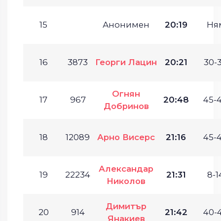
15
Анонимен
20:19
Ня
16
3873
Георги Лацин
20:21
30-3
Огнян
17
967
20:48
45-4
Добринов
18
12089
Арно Висерс
21:16
45-4
Александар
19
22234
21:31
8-1
Николов
Димитър
20
914
21:42
40-4
Янакиев