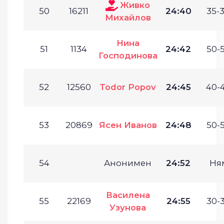
Живко
50
16211
24:40
35-3
Михайлов
Нина
51
1134
24:42
50-5
Господинова
52
12560
Todor Popov
24:45
40-4
53
20869
Ясен Иванов
24:48
50-5
54
Анонимен
24:52
Ня
Василена
55
22169
24:55
30-3
Узунова