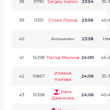
38
9790
Sergey Ivanov
23:54
35-3
39
11351
Стоил Попов
23:56
40-4
40
Анонимен
23:58
Ня
41
14298
Петър Милков
24:00
45-4
Илияна
42
10867
24:06
35-3
Калева
Катя
43
10358
24:06
40-4
Дженкова