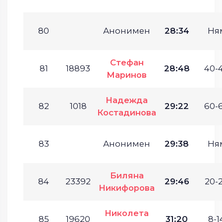
80
Анонимен
28:34
Ня
Стефан
81
18893
28:48
40-4
Маринов
Надежда
82
1018
29:22
60-6
Костадинова
83
Анонимен
29:38
Ня
Биляна
84
23392
29:46
20-2
Никифорова
Николета
85
19620
31:20
8-1