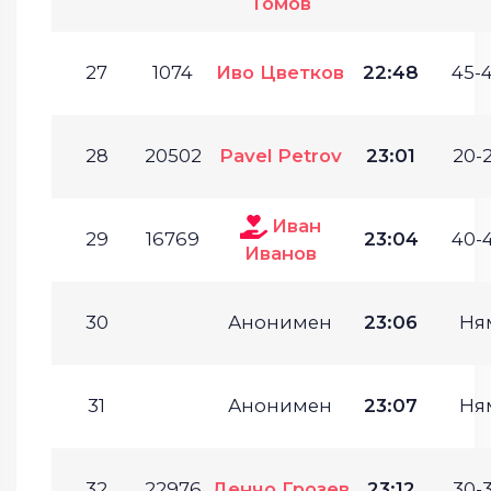
Томов
27
1074
Иво Цветков
22:48
45-4
28
20502
Pavel Petrov
23:01
20-2
Иван
29
16769
23:04
40-4
Иванов
30
Анонимен
23:06
Ня
31
Анонимен
23:07
Ня
32
22976
Денчо Грозев
23:12
30-3