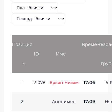
Позиция
Време
Възра
ID
Име
груп
1
21078
Еркан Низам
17:06
15-1
2
Анонимен
17:09
Ня