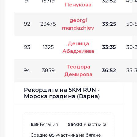
91
15719
32:52
40-4
Пенукова
georgi
92
23478
33:25
50-5
mandazhiev
Деница
93
1325
33:35
30-3
Абаджиева
Теодора
94
3859
36:52
35-3
Демирова
Рекордите на 5KM RUN -
Морска градина (Варна)
659
Бягания
56400
Участника
Средно
85
участника на бягане