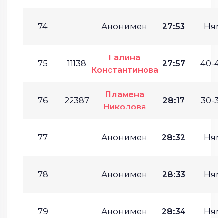
74
Анонимен
27:53
Ня
Галина
75
11138
27:57
40-4
Константинова
Пламена
76
22387
28:17
30-3
Николова
77
Анонимен
28:32
Ня
78
Анонимен
28:33
Ня
79
Анонимен
28:34
Ня