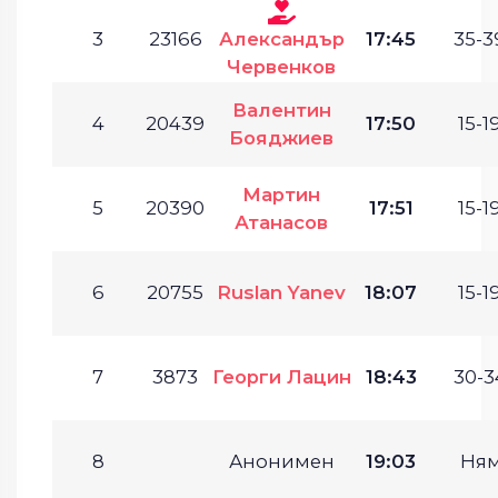
3
23166
Александър
17:45
35-3
Червенков
Валентин
4
20439
17:50
15-19
Бояджиев
Мартин
5
20390
17:51
15-19
Атанасов
6
20755
Ruslan Yanev
18:07
15-19
7
3873
Георги Лацин
18:43
30-3
8
Анонимен
19:03
Ня