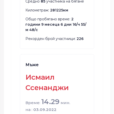
Средно
85
участника на бягане
Километраж:
281225км
Общо пробягано време:
2
години 9 месеца 6 дни 16/ч 55/
м 48/с
Рекорден брой участници:
226
Мъже
Исмаил
Ссенанджи
14.29
Време:
мин.
на :
03.09.2022