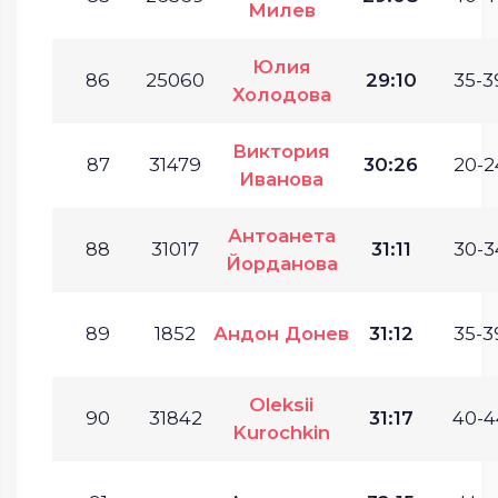
Милев
Юлия
86
25060
29:10
35-3
Холодова
Виктория
87
31479
30:26
20-2
Иванова
Антоанета
88
31017
31:11
30-3
Йорданова
89
1852
Андон Донев
31:12
35-3
Oleksii
90
31842
31:17
40-4
Kurochkin