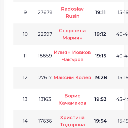
Radoslav
9
27678
19:11
15-19
Rusin
Стършела
10
22397
19:12
40-4
Мариян
Илиян Йовков
11
18859
19:15
40-4
Чакъров
12
27617
Максим Колев
19:28
15-19
Борис
13
13163
19:53
45-4
Качамаков
Христина
14
17636
19:54
15-19
Тодорова