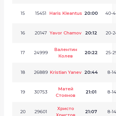
15
15451
Haris Kleantus
20:00
40-4
16
20147
Yavor Chamov
20:12
20-2
Валентин
17
24999
20:22
25-2
Колев
18
26889
Kristian Yanev
20:44
8-14
Матей
19
30753
21:01
8-14
Стоянов
Христо
20
29601
21:07
8-14
Христов