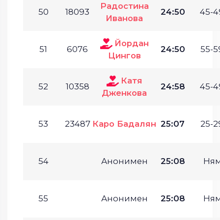
Радостина
50
18093
24:50
45-4
Иванова
Йордан
51
6076
24:50
55-5
Цингов
Катя
52
10358
24:58
45-4
Дженкова
53
23487
Каро Бадалян
25:07
25-2
54
Анонимен
25:08
Ня
55
Анонимен
25:08
Ня