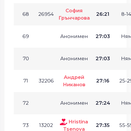
София
68
26954
26:21
8-14
Грънчарова
69
Анонимен
27:03
Ня
70
Анонимен
27:03
Ня
Андрей
71
32206
27:16
25-2
Никанов
72
Анонимен
27:24
Ня
Hristina
73
13202
27:35
55-5
Tsenova