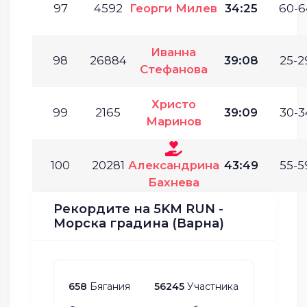
97
4592
Георги Милев
34:25
60-6
Иванна
98
26884
39:08
25-2
Стефанова
Христо
99
2165
39:09
30-3
Маринов
100
20281
Александрина
43:49
55-5
Бахнева
Рекордите на 5KM RUN -
Морска градина (Варна)
658
Бягания
56245
Участника