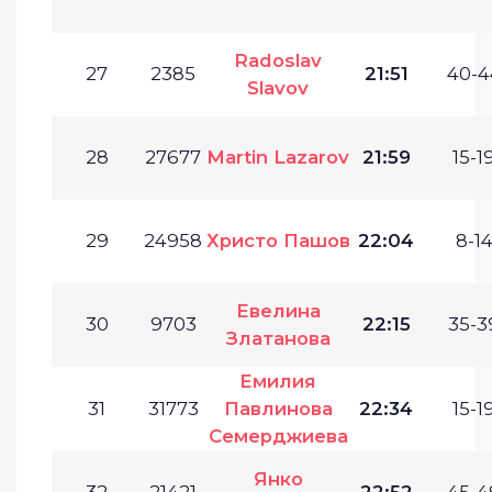
Radoslav
27
2385
21:51
40-4
Slavov
28
27677
Martin Lazarov
21:59
15-19
29
24958
Христо Пашов
22:04
8-14
Евелина
30
9703
22:15
35-3
Златанова
Емилия
31
31773
Павлинова
22:34
15-19
Семерджиева
Янко
32
21421
22:52
45-4