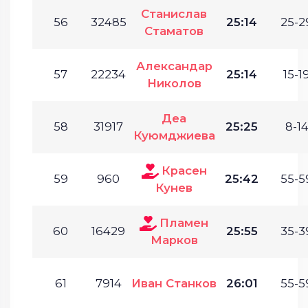
Станислав
56
32485
25:14
25-2
Стаматов
Александар
57
22234
25:14
15-19
Николов
Деа
58
31917
25:25
8-14
Куюмджиева
Красен
59
960
25:42
55-5
Кунев
Пламен
60
16429
25:55
35-3
Марков
61
7914
Иван Станков
26:01
55-5