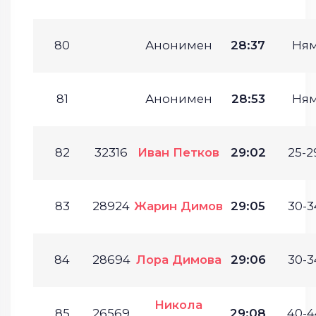
80
Анонимен
28:37
Ня
81
Анонимен
28:53
Ня
82
32316
Иван Петков
29:02
25-2
83
28924
Жарин Димов
29:05
30-3
84
28694
Лора Димова
29:06
30-3
Никола
85
26569
29:08
40-4