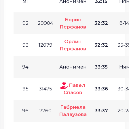
91
Анонимен
32:15
Ня
Борис
92
29904
32:32
8-14
Перфанов
Орлин
93
12079
32:32
35-3
Перфанов
94
Анонимен
33:35
Ня
Павел
95
31475
33:36
30-3
Спасов
Габриела
96
7760
33:37
20-2
Палаузова