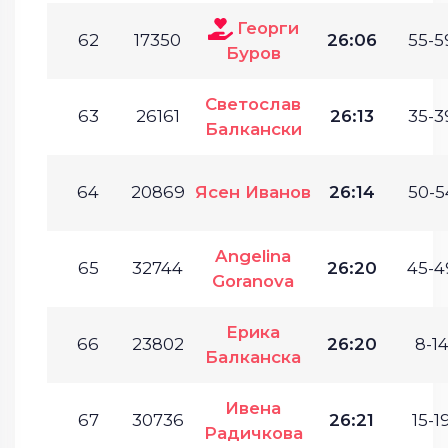
Георги
62
17350
26:06
55-5
Буров
Светослав
63
26161
26:13
35-3
Балкански
64
20869
Ясен Иванов
26:14
50-5
Angelina
65
32744
26:20
45-4
Goranova
Ерика
66
23802
26:20
8-14
Балканска
Ивена
67
30736
26:21
15-19
Радичкова