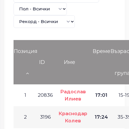
Позиция
Време
Възра
ID
Име
груп
Радослав
1
20836
17:01
15-19
Илиев
Краснодар
2
3196
17:24
35-3
Колев