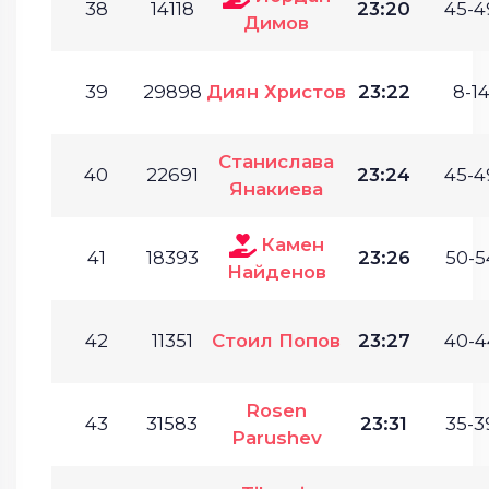
38
14118
23:20
45-4
Димов
39
29898
Диян Христов
23:22
8-14
Станислава
40
22691
23:24
45-4
Янакиева
Камен
41
18393
23:26
50-5
Найденов
42
11351
Стоил Попов
23:27
40-4
Rosen
43
31583
23:31
35-3
Parushev