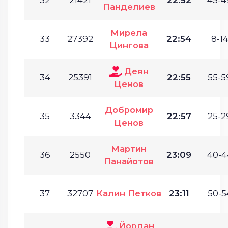
Панделиев
Мирела
33
27392
22:54
8-14
Цингова
Деян
34
25391
22:55
55-5
Ценов
Добромир
35
3344
22:57
25-2
Ценов
Мартин
36
2550
23:09
40-4
Панайотов
37
32707
Калин Петков
23:11
50-5
Йордан