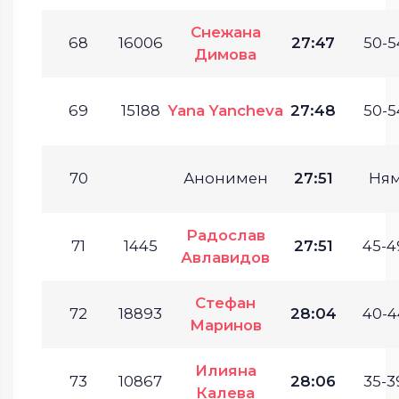
Снежана
68
16006
27:47
50-5
Димова
69
15188
Yana Yancheva
27:48
50-5
70
Анонимен
27:51
Ня
Радослав
71
1445
27:51
45-4
Авлавидов
Стефан
72
18893
28:04
40-4
Маринов
Илияна
73
10867
28:06
35-3
Калева