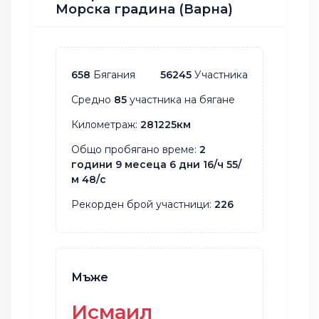
Морска градина (Варна)
658
Бягания
56245
Участника
Средно
85
участника на бягане
Километраж:
281225км
Общо пробягано време:
2
години 9 месеца 6 дни 16/ч 55/
м 48/с
Рекорден брой участници:
226
Мъже
Исмаил