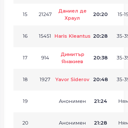
Даниел де
15
21247
20:20
15-19
Храул
16
15451
Haris Kleantus
20:28
35-3
Димитър
17
914
20:38
35-3
Янакиев
18
1927
Yavor Siderov
20:48
35-3
19
Анонимен
21:24
Ня
20
Анонимен
21:28
Ня