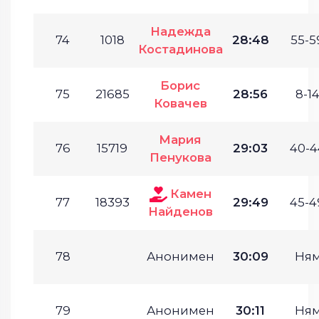
Надежда
74
1018
28:48
55-5
Костадинова
Борис
75
21685
28:56
8-14
Ковачев
Мария
76
15719
29:03
40-4
Пенукова
Камен
77
18393
29:49
45-4
Найденов
78
Анонимен
30:09
Ня
79
Анонимен
30:11
Ня