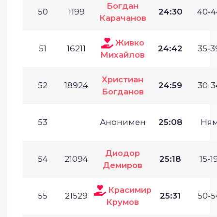
Богдан
50
1199
24:30
40-4
Карачанов
Живко
51
16211
24:42
35-3
Михайлов
Христиан
52
18924
24:59
30-3
Богданов
53
Анонимен
25:08
Ня
Диодор
54
21094
25:18
15-19
Демиров
Красимир
55
21529
25:31
50-5
Крумов