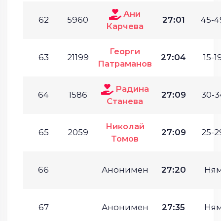
Ани
62
5960
27:01
45-4
Карчева
Георги
63
21199
27:04
15-19
Патраманов
Радина
64
1586
27:09
30-3
Станева
Николай
65
2059
27:09
25-2
Томов
66
Анонимен
27:20
Ня
67
Анонимен
27:35
Ня