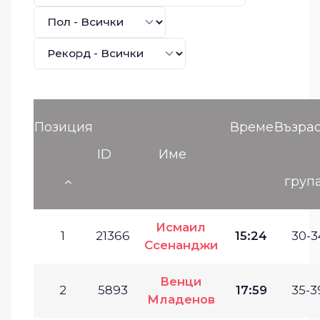
Позиция
Време
Възра
ID
Име
груп
Исмаил
1
21366
15:24
30-3
Ссенанджи
Венци
2
5893
17:59
35-3
Младенов