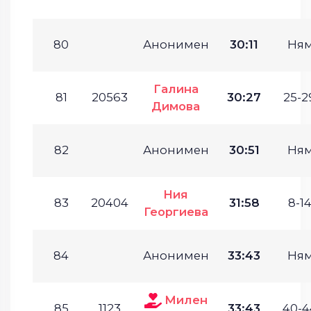
80
Анонимен
30:11
Ня
Галина
81
20563
30:27
25-2
Димова
82
Анонимен
30:51
Ня
Ния
83
20404
31:58
8-14
Георгиева
84
Анонимен
33:43
Ня
Милен
85
1123
33:43
40-4