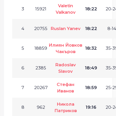
Valetin
3
15921
18:22
20-2
Valkanov
4
20755
Ruslan Yanev
18:22
8-14
Илиян Йовков
5
18859
18:32
35-3
Чакъров
Radoslav
6
2385
18:49
35-3
Slavov
Стефан
7
20267
18:59
25-2
Иванов
Никола
8
962
19:16
20-2
Патриков