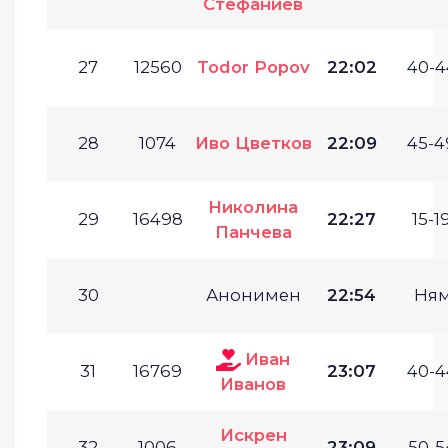
Стефаниев
27
12560
Todor Popov
22:02
40-4
28
1074
Иво Цветков
22:09
45-4
Николина
29
16498
22:27
15-19
Панчева
30
Анонимен
22:54
Ня
Иван
31
16769
23:07
40-4
Иванов
Искрен
32
1006
23:09
50-5