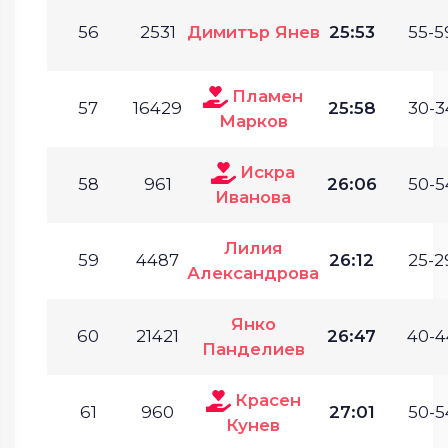
56
2531
Димитър Янев
25:53
55-5
Пламен
57
16429
25:58
30-3
Марков
Искра
58
961
26:06
50-5
Иванова
Лилия
59
4487
26:12
25-2
Александрова
Янко
60
21421
26:47
40-4
Панделиев
Красен
61
960
27:01
50-5
Кунев