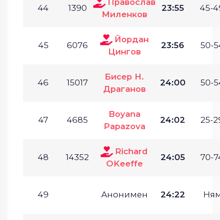
Православ
44
1390
23:55
45-4
Миленков
Йордан
45
6076
23:56
50-5
Цингов
Бисер Н.
46
15017
24:00
50-5
Драганов
Boyana
47
4685
24:02
25-2
Papazova
Richard
48
14352
24:05
70-7
OKeeffe
49
Анонимен
24:22
Ня