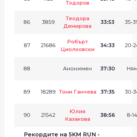
Тодоров
Теодора
86
3859
33:53
35-3
Демирова
Робърт
87
21686
34:33
20-2
Циолковски
88
Анонимен
37:30
Ня
89
18289
Тони Ганчева
37:35
30-3
Юлия
90
21542
38:56
8-14
Казакова
Рекордите на 5KM RUN -