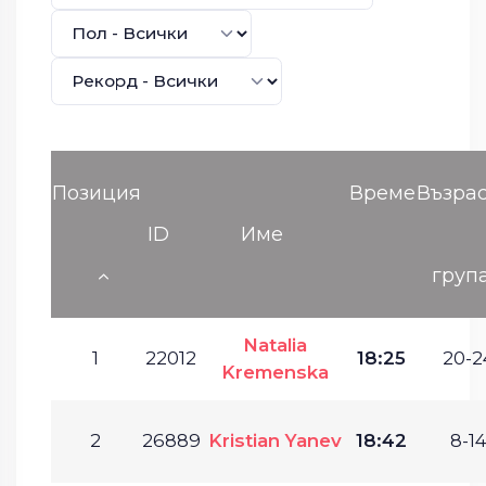
Позиция
Време
Възра
ID
Име
груп
Natalia
1
22012
18:25
20-2
Kremenska
2
26889
Kristian Yanev
18:42
8-14