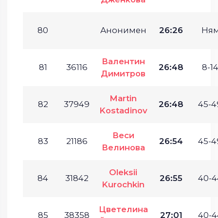
80
Анонимен
26:26
Ня
Валентин
81
36116
26:48
8-14
Димитров
Martin
82
37949
26:48
45-4
Kostadinov
Веси
83
21186
26:54
45-4
Велинова
Oleksii
84
31842
26:55
40-4
Kurochkin
Цветелина
85
38358
27:01
40-4