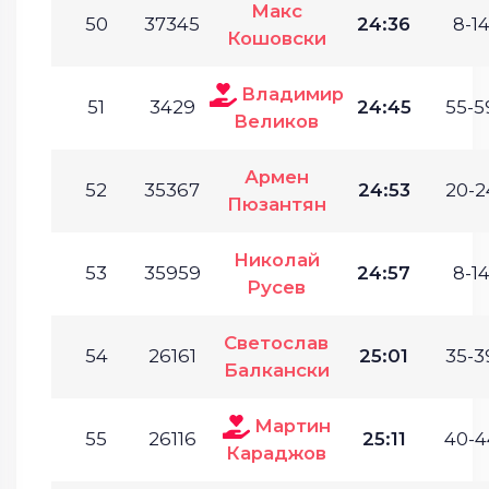
Макс
50
37345
24:36
8-14
Кошовски
Владимир
51
3429
24:45
55-5
Великов
Армен
52
35367
24:53
20-2
Пюзантян
Николай
53
35959
24:57
8-14
Русев
Светослав
54
26161
25:01
35-3
Балкански
Мартин
55
26116
25:11
40-4
Караджов