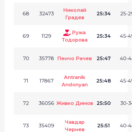
Николай
68
32473
25:34
25-2
Градев
Ружа
69
1129
25:34
45-4
Тодорова
70
35778
Пенчо Рачев
25:47
40-4
Antranik
71
17867
25:48
45-4
Andonyan
72
36056
Живко Димов
25:50
30-3
Чавдар
73
35409
25:51
40-4
Чернев