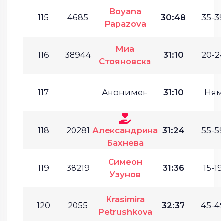
Boyana
115
4685
30:48
35-3
Papazova
Миа
116
38944
31:10
20-2
Стояновска
117
Анонимен
31:10
Ня
118
20281
Александрина
31:24
55-5
Бахнева
Симеон
119
38219
31:36
15-19
Узунов
Krasimira
120
2055
32:37
45-4
Petrushkova