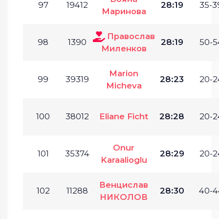
97
19412
28:19
35-3
Маринова
Православ
98
1390
28:19
50-5
Миленков
Marion
99
39319
28:23
20-2
Micheva
100
38012
Eliane Ficht
28:28
20-2
Onur
101
35374
28:29
20-2
Karaalioglu
Венцислав
102
11288
28:30
40-4
НИКОЛОВ