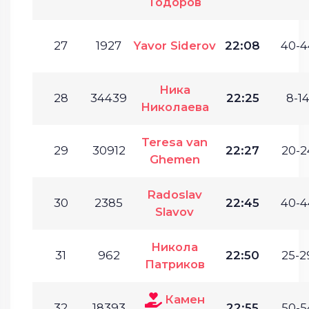
Тодоров
27
1927
Yavor Siderov
22:08
40-4
Ника
28
34439
22:25
8-14
Николаева
Teresa van
29
30912
22:27
20-2
Ghemen
Radoslav
30
2385
22:45
40-4
Slavov
Никола
31
962
22:50
25-2
Патриков
Камен
32
18393
22:55
50-5