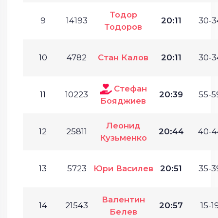
Тодор
9
14193
20:11
30-3
Тодоров
10
4782
Стан Калов
20:11
30-3
Стефан
11
10223
20:39
55-5
Бояджиев
Леонид
12
25811
20:44
40-4
Кузьменко
13
5723
Юри Василев
20:51
35-3
Валентин
14
21543
20:57
15-19
Белев