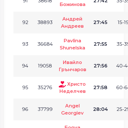
91
38618
27:42
35-3
Божинова
Андрей
92
38893
27:45
15-19
Андреев
Pavlina
93
36684
27:55
35-3
Shunelska
Ивайло
94
19058
27:56
40-4
Грънчаров
Христо
95
35276
27:58
60-6
Неделчев
Angel
96
37799
28:04
25-2
Georgiev
Бояна