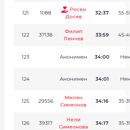
Росен
121
1088
32:37
55-5
Досев
Филип
122
37138
33:59
45-4
Пенчев
123
Анонимен
34:00
Ня
124
Анонимен
34:01
Ня
Милен
125
29556
34:16
35-3
Симеонов
Нели
126
39317
34:17
35-3
Симеонова