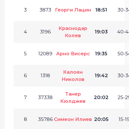
3
3873
Георги Лацин
18:51
30-3
Краснодар
4
3196
19:03
40-4
Колев
5
12089
Арно Висерс
19:35
50-5
Калоян
6
1318
19:42
30-3
Николов
Танер
7
37338
20:02
25-2
Кюлджев
8
35786
Симеон Илиев
20:05
15-19