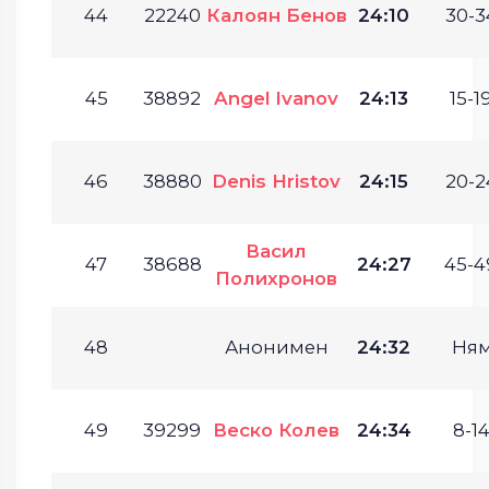
44
22240
Калоян Бенов
24:10
30-3
45
38892
Angel Ivanov
24:13
15-19
46
38880
Denis Hristov
24:15
20-2
Васил
47
38688
24:27
45-4
Полихронов
48
Анонимен
24:32
Ня
49
39299
Веско Колев
24:34
8-14