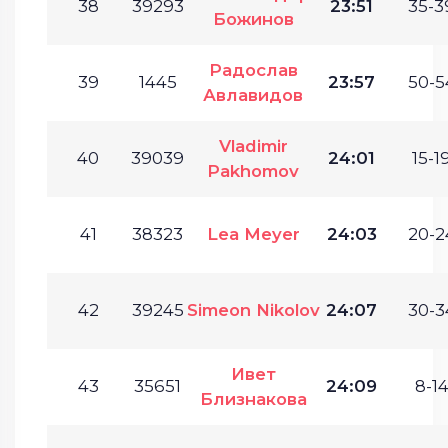
38
39293
23:51
35-3
Божинов
Радослав
39
1445
23:57
50-5
Авлавидов
Vladimir
40
39039
24:01
15-19
Pakhomov
41
38323
Lea Meyer
24:03
20-2
42
39245
Simeon Nikolov
24:07
30-3
Ивет
43
35651
24:09
8-14
Близнакова