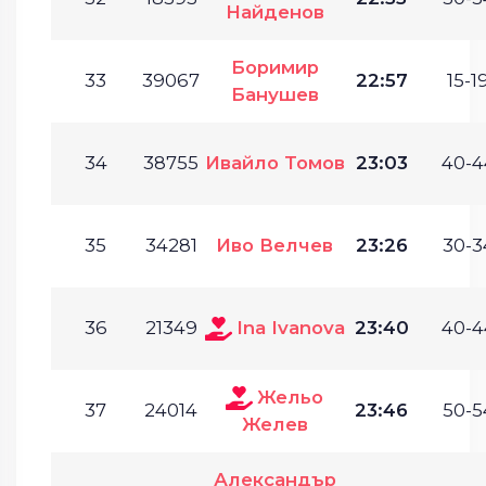
Найденов
Боримир
33
39067
22:57
15-19
Банушев
34
38755
Ивайло Томов
23:03
40-4
35
34281
Иво Велчев
23:26
30-3
36
21349
Ina Ivanova
23:40
40-4
Жельо
37
24014
23:46
50-5
Желев
Александър