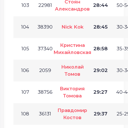
Стоян
103
22981
28:44
50-5
Александров
104
38390
Nick Kok
28:45
30-3
Кристина
105
37340
28:58
35-3
Михайловская
Николай
106
2059
29:02
30-3
Томов
Виктория
107
38756
29:27
40-4
Томова
Правдомир
108
36131
29:37
25-2
Костов