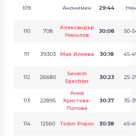
109
Анонимен
29:44
Ня
Александър
110
708
30:08
50-5
Николов
111
39303
Мая Илиева
30:18
45-4
Severin
112
26680
30:23
25-2
Spechter
Анна
113
22895
Христова-
30:37
35-3
Попова
114
12560
Todor Popov
30:38
45-4