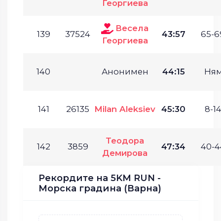
Георгиева
Весела
139
37524
43:57
65-6
Георгиева
140
Анонимен
44:15
Ня
141
26135
Milan Aleksiev
45:30
8-14
Теодора
142
3859
47:34
40-4
Демирова
Рекордите на 5KM RUN -
Морска градина (Варна)