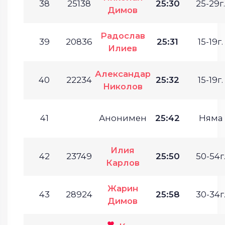
38
25138
25:30
25-29г.
Димов
Радослав
39
20836
25:31
15-19г.
Илиев
Александар
40
22234
25:32
15-19г.
Николов
41
Анонимен
25:42
Няма
Илия
42
23749
25:50
50-54г
Карлов
Жарин
43
28924
25:58
30-34г
Димов