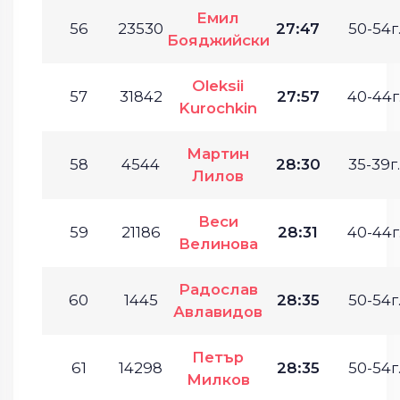
Емил
56
23530
27:47
50-54г
Бояджийски
Oleksii
57
31842
27:57
40-44г
Kurochkin
Мартин
58
4544
28:30
35-39г.
Лилов
Веси
59
21186
28:31
40-44г
Велинова
Радослав
60
1445
28:35
50-54г
Авлавидов
Петър
61
14298
28:35
50-54г
Милков