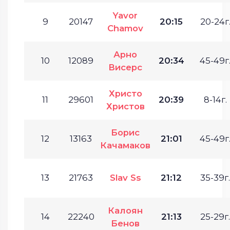
Yavor
9
20147
20:15
20-24г
Chamov
Арно
10
12089
20:34
45-49г
Висерс
Христо
11
29601
20:39
8-14г.
Христов
Борис
12
13163
21:01
45-49г
Качамаков
13
21763
Slav Ss
21:12
35-39г.
Калоян
14
22240
21:13
25-29г.
Бенов