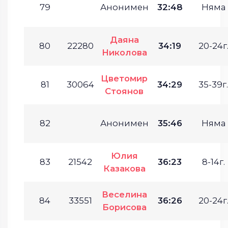
79
Анонимен
32:48
Няма
Даяна
80
22280
34:19
20-24г
Николова
Цветомир
81
30064
34:29
35-39г.
Стоянов
82
Анонимен
35:46
Няма
Юлия
83
21542
36:23
8-14г.
Казакова
Веселина
84
33551
36:26
20-24г
Борисова