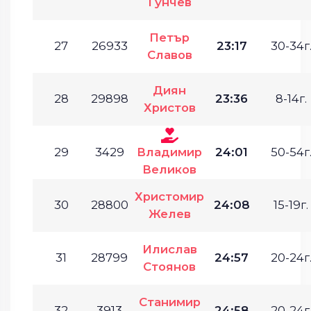
Гунчев
Петър
27
26933
23:17
30-34г
Славов
Диян
28
29898
23:36
8-14г.
Христов
29
3429
Владимир
24:01
50-54г
Великов
Христомир
30
28800
24:08
15-19г.
Желев
Илислав
31
28799
24:57
20-24г
Стоянов
Станимир
32
3913
24:58
20-24г