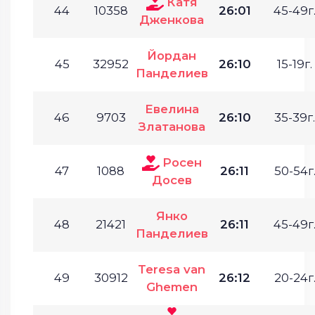
Катя
44
10358
26:01
45-49г
Дженкова
Йордан
45
32952
26:10
15-19г.
Панделиев
Евелина
46
9703
26:10
35-39г.
Златанова
Росен
47
1088
26:11
50-54г
Досев
Янко
48
21421
26:11
45-49г
Панделиев
Teresa van
49
30912
26:12
20-24г
Ghemen