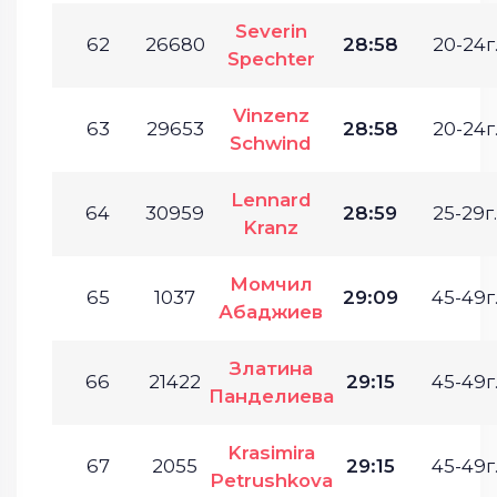
Severin
62
26680
28:58
20-24г
Spechter
Vinzenz
63
29653
28:58
20-24г
Schwind
Lennard
64
30959
28:59
25-29г.
Kranz
Момчил
65
1037
29:09
45-49г
Абаджиев
Златина
66
21422
29:15
45-49г
Панделиева
Krasimira
67
2055
29:15
45-49г
Petrushkova