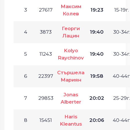
Максим
3
27617
19:23
15-19г.
Колев
Георги
4
3873
19:40
30-34г
Лацин
Kolyo
5
11243
19:40
30-34г
Raychinov
Стършела
6
22397
19:58
40-44г
Мариян
Jonas
7
29853
20:02
25-29г.
Alberter
Haris
8
15451
20:06
40-44г
Kleantus