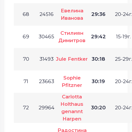
Евелина
68
24516
29:36
20-24г
Иванова
Стилиян
69
30465
29:42
15-19г.
Димитров
70
31493
Jule Fentker
30:18
25-29г.
Sophie
71
23663
30:19
20-24г
Pfitzner
Carlotta
Holthaus
72
29964
30:20
20-24г
genannt
Harpen
Радостина