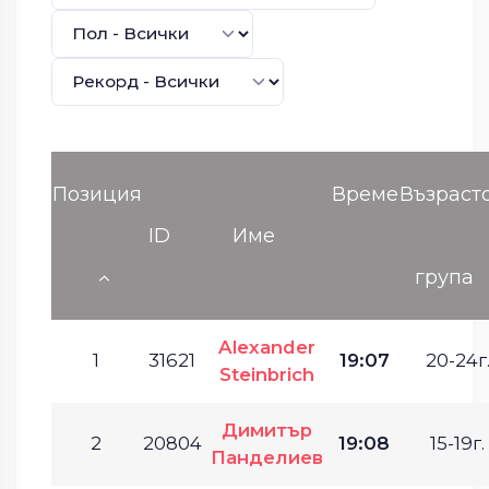
Позиция
Време
Възраст
ID
Име
група
Alexander
1
31621
19:07
20-24г
Steinbrich
Димитър
2
20804
19:08
15-19г.
Панделиев