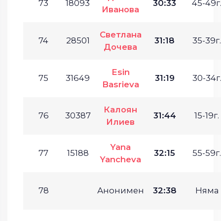
73
18093
30:33
45-49г
Иванова
Светлана
74
28501
31:18
35-39г.
Дочева
Esin
75
31649
31:19
30-34г
Basrieva
Калоян
76
30387
31:44
15-19г.
Илиев
Yana
77
15188
32:15
55-59г.
Yancheva
78
Анонимен
32:38
Няма