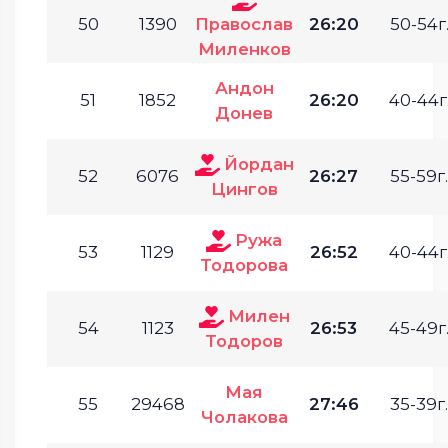
50
1390
Православ
26:20
50-54г
Миленков
Андон
51
1852
26:20
40-44г
Донев
Йордан
52
6076
26:27
55-59г.
Цингов
Ружа
53
1129
26:52
40-44г
Тодорова
Милен
54
1123
26:53
45-49г
Тодоров
Мая
55
29468
27:46
35-39г.
Чолакова