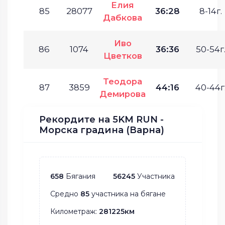
Елия
85
28077
36:28
8-14г.
Дабкова
Иво
86
1074
36:36
50-54г
Цветков
Теодора
87
3859
44:16
40-44г
Демирова
Рекордите на 5KM RUN -
Морска градина (Варна)
658
Бягания
56245
Участника
Средно
85
участника на бягане
Километраж:
281225км