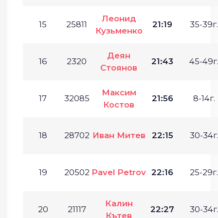
Леонид
15
25811
21:19
35-39г.
Кузьменко
Деян
16
2320
21:43
45-49г
Стоянов
Максим
17
32085
21:56
8-14г.
Костов
18
28702
Иван Митев
22:15
30-34г
19
20502
Pavel Petrov
22:16
25-29г.
Калин
20
21117
22:27
30-34г
Кътев