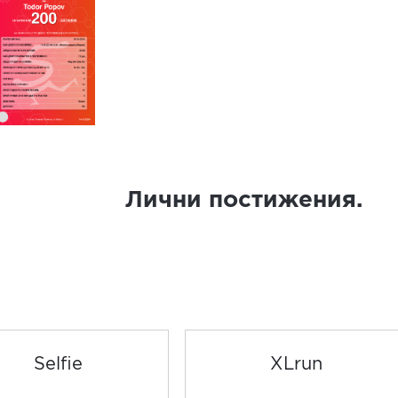
Лични постижения.
Selfie
XLrun