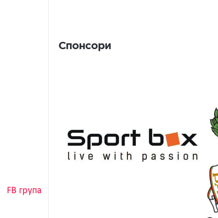
Спонсори
Спонсори
FB група