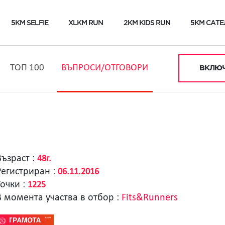
5KM SELFIE
XLKM RUN
2KM KIDS RUN
5KM САТЕ
ТОП 100
ВЪПРОСИ/ОТГОВОРИ
ВКЛЮЧ
Възраст :
48г.
Регистриран :
06.11.2016
Точки :
1225
В момента участва в отбор :
Fits&Runners