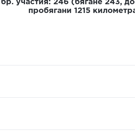
бр. участия:
246
(бягане
243
, д
пробягани
1215
километр