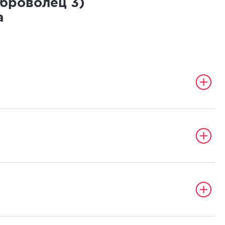
оброволец
3
)
а