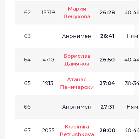
Мария
62
15719
26:28
40-44
Пенукова
63
Анонимен
26:41
Ням
Борислав
64
4710
26:50
40-44
Дамянов
Атанас
65
1913
27:04
30-34
Паничарски
66
Анонимен
27:31
Ням
Krasimira
67
2055
28:00
40-44
Petrushkova