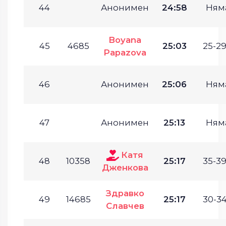
44
Анонимен
24:58
Ням
Boyana
45
4685
25:03
25-29
Papazova
46
Анонимен
25:06
Ням
47
Анонимен
25:13
Ням
Катя
48
10358
25:17
35-39
Дженкова
Здравко
49
14685
25:17
30-34
Славчев