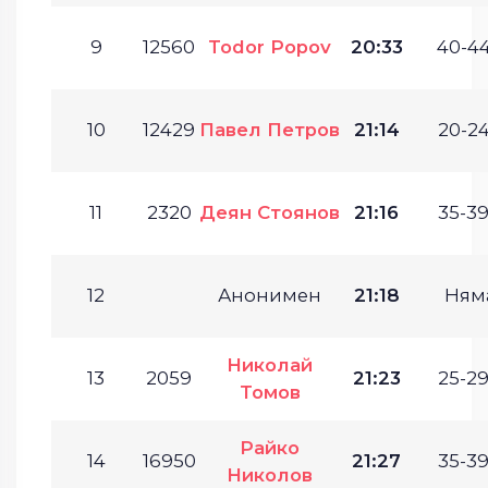
9
12560
Todor Popov
20:33
40-44
10
12429
Павел Петров
21:14
20-24
11
2320
Деян Стоянов
21:16
35-39
12
Анонимен
21:18
Ням
Николай
13
2059
21:23
25-29
Томов
Райко
14
16950
21:27
35-39
Николов