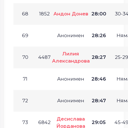
68
1852
Андон Донев
28:00
30-34
69
Анонимен
28:26
Ням
Лилия
70
4487
28:27
25-29
Александрова
71
Анонимен
28:46
Ням
72
Анонимен
28:47
Ням
Десислава
73
6842
29:05
45-49
Йорданова