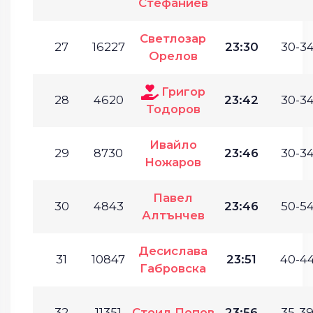
Стефаниев
Светлозар
27
16227
23:30
30-34
Орелов
Григор
28
4620
23:42
30-34
Тодоров
Ивайло
29
8730
23:46
30-34
Ножаров
Павел
30
4843
23:46
50-54
Алтънчев
Десислава
31
10847
23:51
40-44
Габровска
32
11351
Стоил Попов
23:56
35-39