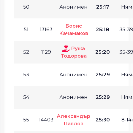
50
Анонимен
25:17
Ням
Борис
51
13163
25:18
35-39
Качамаков
Ружа
52
1129
25:20
35-39
Тодорова
53
Анонимен
25:29
Ням
54
Анонимен
25:29
Ням
Александър
55
14403
25:30
8-14г
Павлов