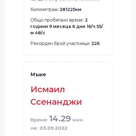
Километраж:
281225км
Общо пробягано време:
2
години 9 месеца 6 дни 16/ч 55/
м 48/с
Рекорден брой участници:
226
Мъже
Исмаил
Ссенанджи
14.29
Време:
мин.
на :
03.09.2022