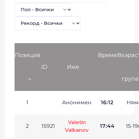
Позиция
Време
Възрас
ID
Име
група
1
Анонимен
16:12
Ням
Valetin
2
15921
17:44
15-19
Valkanov