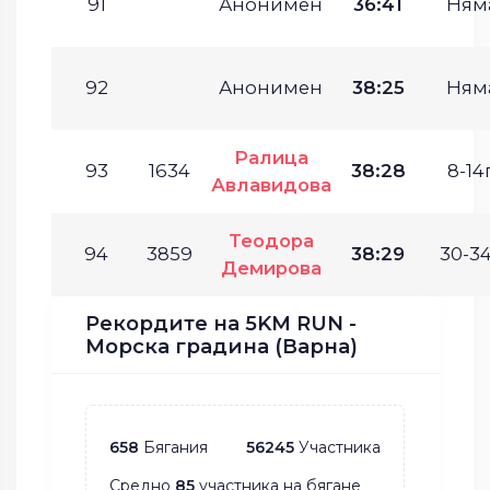
91
Анонимен
36:41
Ням
92
Анонимен
38:25
Ням
Ралица
93
1634
38:28
8-14г
Авлавидова
Теодора
94
3859
38:29
30-34
Демирова
Рекордите на 5KM RUN -
Морска градина (Варна)
658
Бягания
56245
Участника
Средно
85
участника на бягане