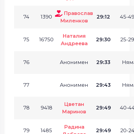
Православ
74
1390
29:12
45-49
Миленков
Наталия
75
16750
29:30
25-29
Андреева
76
Анонимен
29:33
Ням
77
Анонимен
29:43
Ням
Цветан
78
9418
29:49
40-44
Маринов
Радина
79
1485
29:49
20-24