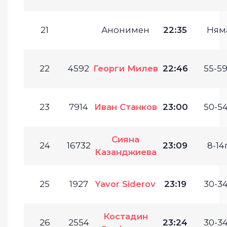
21
Анонимен
22:35
Ням
22
4592
Георги Милев
22:46
55-59
23
7914
Иван Станков
23:00
50-54
Сияна
24
16732
23:09
8-14г
Казанджиева
25
1927
Yavor Siderov
23:19
30-34
Костадин
26
2554
23:24
30-34