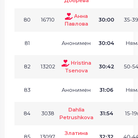
Добрева
Анна
80
16710
30:00
35-39
Павлова
81
Анонимен
30:04
Ням
Hristina
82
13202
30:42
50-54
Tsenova
83
Анонимен
31:06
Ням
Dahlia
84
3038
31:54
15-19
Petrushkova
Златина
85
13097
32:32
40-44