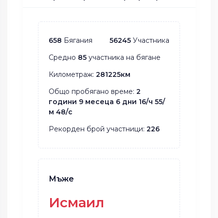
658
Бягания
56245
Участника
Средно
85
участника на бягане
Километраж:
281225км
Общо пробягано време:
2
години 9 месеца 6 дни 16/ч 55/
м 48/с
Рекорден брой участници:
226
Мъже
Исмаил