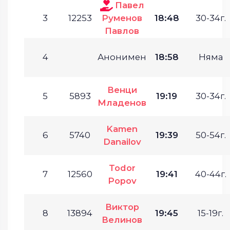
Павел
3
12253
Руменов
18:48
30-34г.
Павлов
4
Анонимен
18:58
Няма
Венци
5
5893
19:19
30-34г.
Младенов
Kamen
6
5740
19:39
50-54г.
Danailov
Todor
7
12560
19:41
40-44г.
Popov
Виктор
8
13894
19:45
15-19г.
Велинов