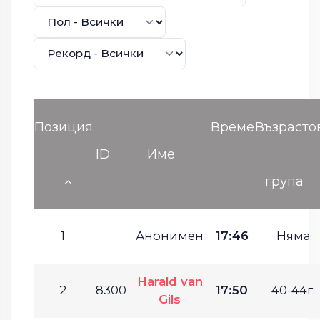
Позиция
Време
Възрасто
ID
Име
група
1
Анонимен
17:46
Няма
Harald van
2
8300
17:50
40-44г.
Gils