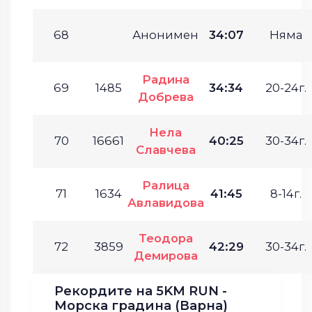
68
Анонимен
34:07
Няма
Радина
69
1485
34:34
20-24г.
Добрева
Нела
70
16661
40:25
30-34г.
Славчева
Ралица
71
1634
41:45
8-14г.
Авлавидова
Теодора
72
3859
42:29
30-34г.
Демирова
Рекордите на 5KM RUN -
Морска градина (Варна)