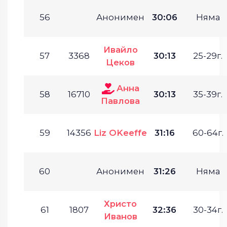
56
Анонимен
30:06
Няма
Ивайло
57
3368
30:13
25-29г.
Цеков
Анна
58
16710
30:13
35-39г.
Павлова
59
14356
Liz OKeeffe
31:16
60-64г.
60
Анонимен
31:26
Няма
Христо
61
1807
32:36
30-34г.
Иванов