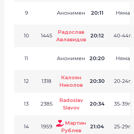
9
Анонимен
20:11
Няма
Радослав
10
1445
20:12
40-44г.
Авлавидов
11
Анонимен
20:20
Няма
Калоян
12
1318
20:30
20-24г.
Николов
Radoslav
13
2385
20:34
35-39г.
Slavov
Мартин
14
1959
21:04
25-29г.
Рублев