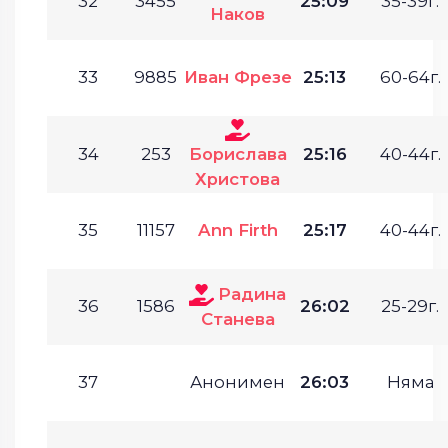
32
3455
25:09
35-39г.
Наков
33
9885
Иван Фрезе
25:13
60-64г.
34
253
Борислава
25:16
40-44г.
Христова
35
11157
Ann Firth
25:17
40-44г.
Радина
36
1586
26:02
25-29г.
Станева
37
Анонимен
26:03
Няма