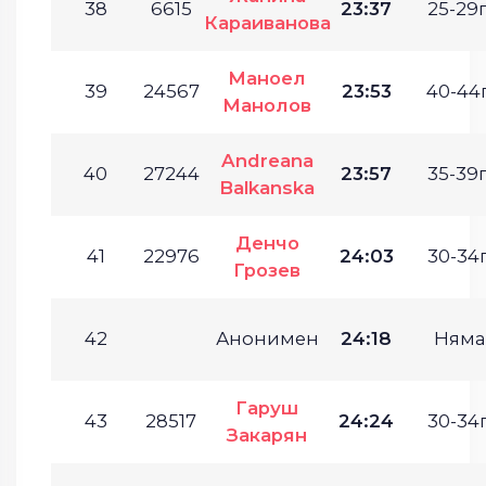
38
6615
23:37
25-29г
Караиванова
Маноел
39
24567
23:53
40-44г
Манолов
Andreana
40
27244
23:57
35-39г
Balkanska
Денчо
41
22976
24:03
30-34г
Грозев
42
Анонимен
24:18
Няма
Гаруш
43
28517
24:24
30-34г
Закарян