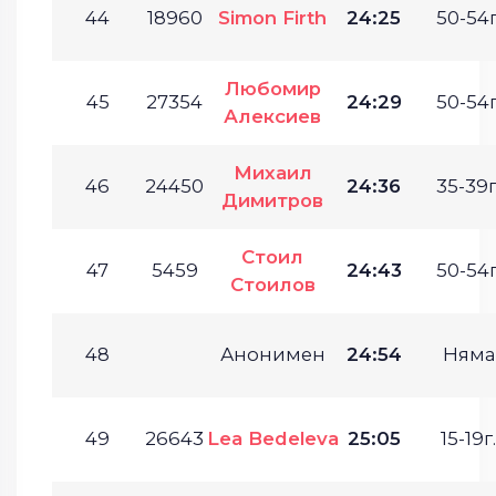
44
18960
Simon Firth
24:25
50-54г
Любомир
45
27354
24:29
50-54г
Алексиев
Михаил
46
24450
24:36
35-39г
Димитров
Стоил
47
5459
24:43
50-54г
Стоилов
48
Анонимен
24:54
Няма
49
26643
Lea Bedeleva
25:05
15-19г.