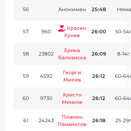
56
Анонимен
25:48
Няма
Красен
57
960
26:00
50-54г
Кунев
Ерика
58
23802
26:09
8-14г.
Балканска
Георги
59
4592
26:12
60-64г
Милев
Христо
60
9730
26:12
60-64г
Минков
Пламен
61
24243
26:18
25-29г
Панайотов