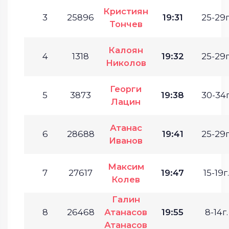
Кристиян
3
25896
19:31
25-29г
Тончев
Калоян
4
1318
19:32
25-29г
Николов
Георги
5
3873
19:38
30-34г
Лацин
Атанас
6
28688
19:41
25-29г
Иванов
Максим
7
27617
19:47
15-19г.
Колев
Галин
8
26468
Атанасов
19:55
8-14г.
Атанасов