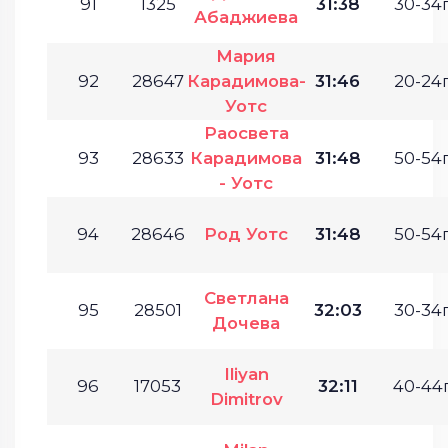
91
1325
31:38
30-34г
Абаджиева
Мария
92
28647
Карадимова-
31:46
20-24г
Уотс
Раосвета
93
28633
Карадимова
31:48
50-54г
- Уотс
94
28646
Род Уотс
31:48
50-54г
Светлана
95
28501
32:03
30-34г
Дочева
Iliyan
96
17053
32:11
40-44г
Dimitrov