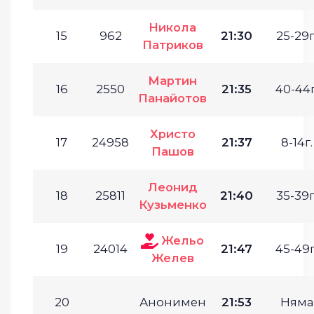
Никола
15
962
21:30
25-29г
Патриков
Мартин
16
2550
21:35
40-44г
Панайотов
Христо
17
24958
21:37
8-14г.
Пашов
Леонид
18
25811
21:40
35-39г
Кузьменко
Жельо
19
24014
21:47
45-49г
Желев
20
Анонимен
21:53
Няма