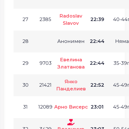
Radoslav
27
2385
22:39
40-44г
Slavov
28
Анонимен
22:44
Няма
Евелина
29
9703
22:44
35-39г
Златанова
Янко
30
21421
22:52
45-49г
Панделиев
31
12089
Арно Висерс
23:01
45-49г
32
3429
Владимир
23:03
50-54г