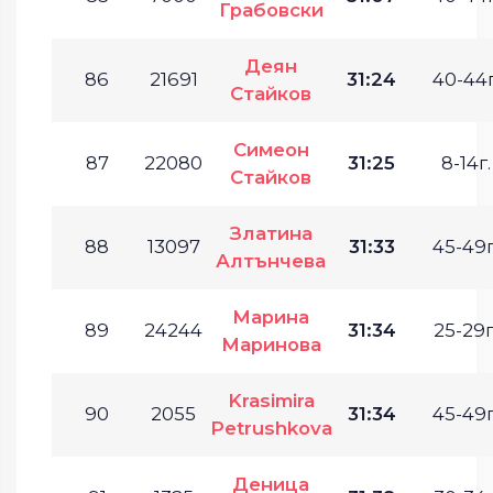
Грабовски
Деян
86
21691
31:24
40-44г
Стайков
Симеон
87
22080
31:25
8-14г.
Стайков
Златина
88
13097
31:33
45-49г
Алтънчева
Марина
89
24244
31:34
25-29г
Маринова
Krasimira
90
2055
31:34
45-49г
Petrushkova
Деница