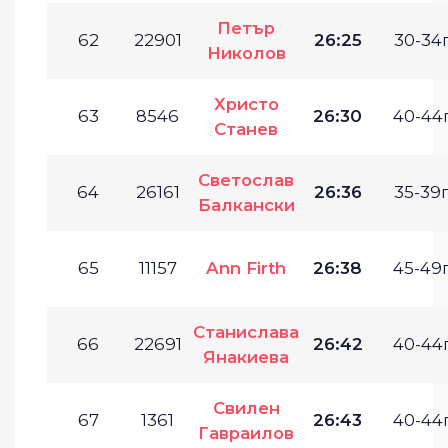
Петър
62
22901
26:25
30-34г
Николов
Христо
63
8546
26:30
40-44г
Станев
Светослав
64
26161
26:36
35-39г
Балкански
65
11157
Ann Firth
26:38
45-49г
Станислава
66
22691
26:42
40-44г
Янакиева
Свилен
67
1361
26:43
40-44г
Гавраилов