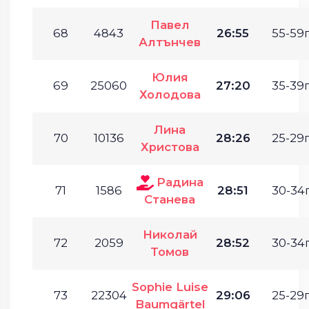
Павел
68
4843
26:55
55-59г
Алтънчев
Юлия
69
25060
27:20
35-39г
Холодова
Лина
70
10136
28:26
25-29г
Христова
Радина
71
1586
28:51
30-34г
Станева
Николай
72
2059
28:52
30-34г
Томов
Sophie Luise
73
22304
29:06
25-29г
Baumgärtel