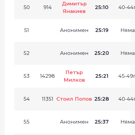
Димитър
50
914
25:10
40-44г
Янакиев
51
Анонимен
25:19
Няма
52
Анонимен
25:20
Няма
Петър
53
14298
25:21
45-49г
Милков
54
11351
Стоил Попов
25:28
40-44г
55
Анонимен
25:37
Няма