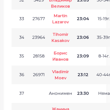
Великов
Martin
33
27677
23:04
15-19г.
Lazarov
Tihomir
34
23964
23:06
35-39г
Kasakov
Борис
35
28158
23:09
8-14г.
Иванов
Vladimir
36
26971
23:12
40-44г
Moev
37
Анонимен
23:30
Няма
Жанина