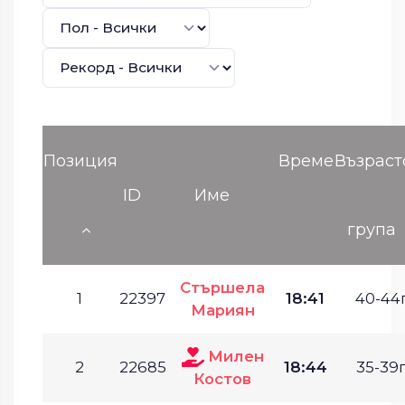
Позиция
Време
Възраст
ID
Име
група
Стършела
1
22397
18:41
40-44г
Мариян
Милен
2
22685
18:44
35-39г
Костов