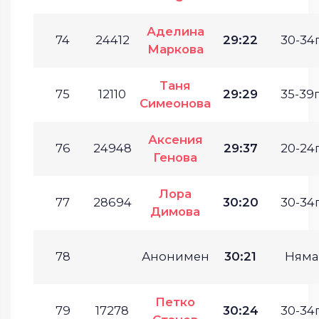
Аделина
74
24412
29:22
30-34г
Маркова
Таня
75
12110
29:29
35-39г
Симеонова
Аксения
76
24948
29:37
20-24г
Генова
Лора
77
28694
30:20
30-34г
Димова
78
Анонимен
30:21
Няма
Петко
79
17278
30:24
30-34г