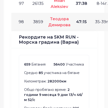
Milan
97
26135
37:38
8-14г.
Aleksiev
Теодора
98
3859
47:15
35-39г
Демирова
Рекордите на 5KM RUN -
Морска градина (Варна)
659
Бягания
56400
Участника
Средно
85
участника на бягане
Километраж:
282000км
Общо пробягано време:
2
години 9 месеца 9 дни 13/ч 46/
м 52/с