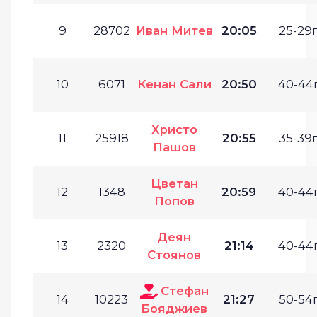
9
28702
Иван Митев
20:05
25-29г
10
6071
Кенан Сали
20:50
40-44г
Христо
11
25918
20:55
35-39г
Пашов
Цветан
12
1348
20:59
40-44г
Попов
Деян
13
2320
21:14
40-44г
Стоянов
Стефан
14
10223
21:27
50-54г
Бояджиев