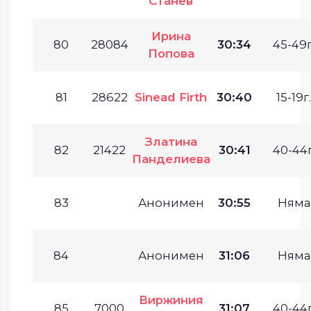
Станев
Ирина
80
28084
30:34
45-49г
Попова
81
28622
Sinead Firth
30:40
15-19г.
Златина
82
21422
30:41
40-44г
Панделиева
83
Анонимен
30:55
Няма
84
Анонимен
31:06
Няма
Виржиния
85
7000
31:07
40-44г