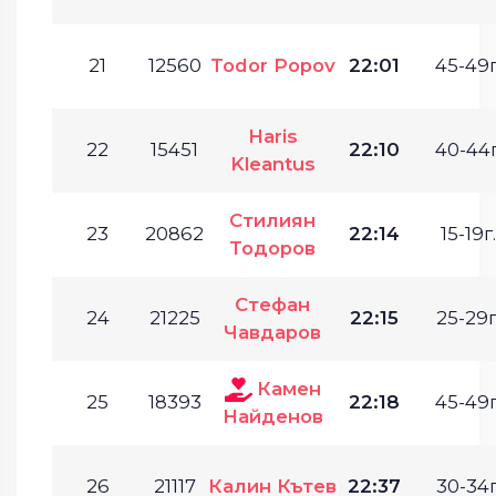
21
12560
Todor Popov
22:01
45-49г
Haris
22
15451
22:10
40-44г
Kleantus
Стилиян
23
20862
22:14
15-19г.
Тодоров
Стефан
24
21225
22:15
25-29г
Чавдаров
Камен
25
18393
22:18
45-49г
Найденов
26
21117
Калин Кътев
22:37
30-34г