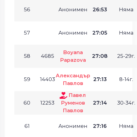
56
Анонимен
26:53
Няма
57
Анонимен
27:05
Няма
Boyana
58
4685
27:08
25-29г.
Papazova
Александър
59
14403
27:13
8-14г.
Павлов
Павел
60
12253
Руменов
27:14
30-34г.
Павлов
61
Анонимен
27:16
Няма