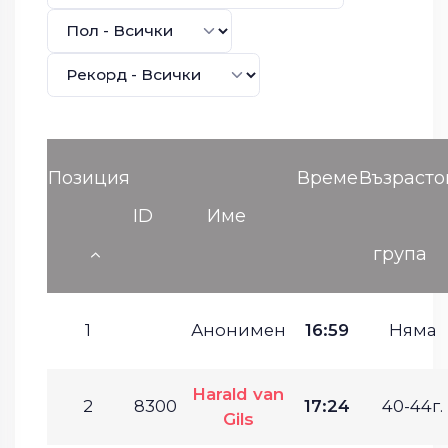
Позиция
Време
Възрасто
ID
Име
група
1
Анонимен
16:59
Няма
Harald van
2
8300
17:24
40-44г.
Gils