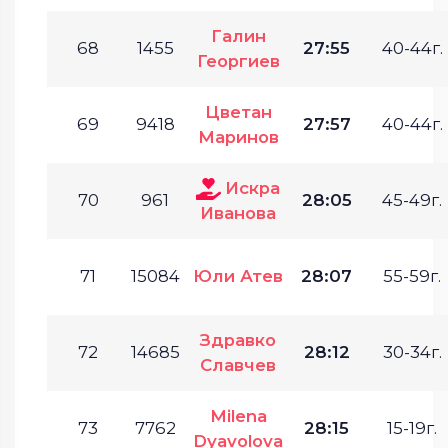
Галин
68
1455
27:55
40-44г.
Георгиев
Цветан
69
9418
27:57
40-44г.
Маринов
Искра
70
961
28:05
45-49г.
Иванова
71
15084
Юли Атев
28:07
55-59г.
Здравко
72
14685
28:12
30-34г.
Славчев
Milena
73
7762
28:15
15-19г.
Dyavolova