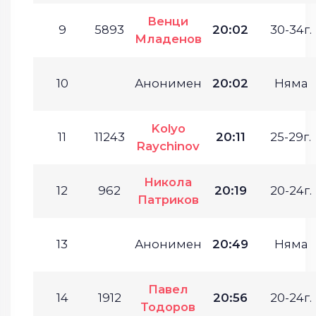
Венци
9
5893
20:02
30-34г.
Младенов
10
Анонимен
20:02
Няма
Kolyo
11
11243
20:11
25-29г.
Raychinov
Никола
12
962
20:19
20-24г.
Патриков
13
Анонимен
20:49
Няма
Павел
14
1912
20:56
20-24г.
Тодоров