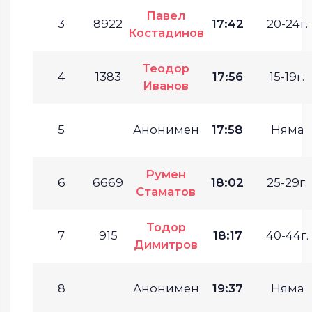
Павел
3
8922
17:42
20-24г.
Костадинов
Теодор
4
1383
17:56
15-19г.
Иванов
5
Анонимен
17:58
Няма
Румен
6
6669
18:02
25-29г.
Стаматов
Тодор
7
915
18:17
40-44г.
Димитров
8
Анонимен
19:37
Няма