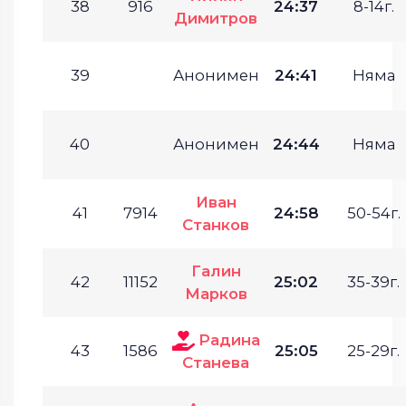
38
916
24:37
8-14г.
Димитров
39
Анонимен
24:41
Няма
40
Анонимен
24:44
Няма
Иван
41
7914
24:58
50-54г.
Станков
Галин
42
11152
25:02
35-39г.
Марков
Радина
43
1586
25:05
25-29г.
Станева