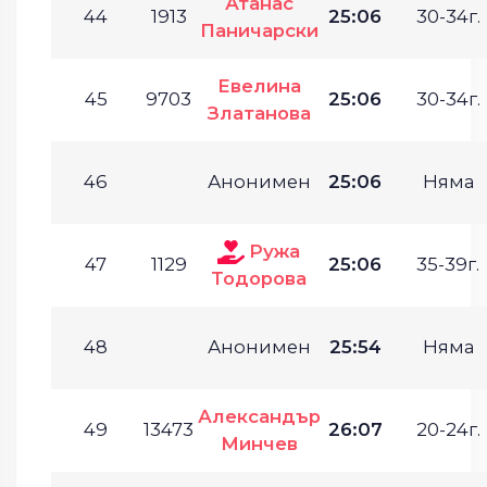
Атанас
44
1913
25:06
30-34г.
Паничарски
Евелина
45
9703
25:06
30-34г.
Златанова
46
Анонимен
25:06
Няма
Ружа
47
1129
25:06
35-39г.
Тодорова
48
Анонимен
25:54
Няма
Александър
49
13473
26:07
20-24г.
Минчев