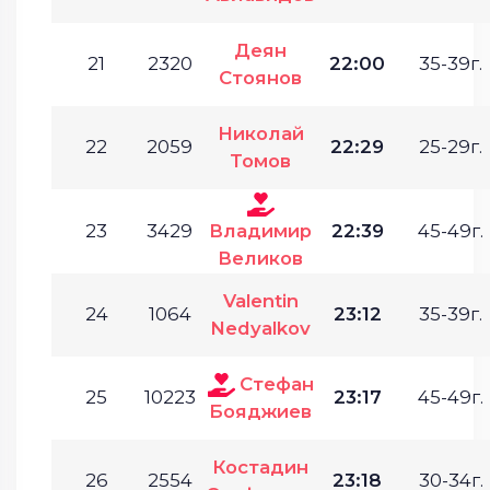
Деян
21
2320
22:00
35-39г.
Стоянов
Николай
22
2059
22:29
25-29г.
Томов
23
3429
Владимир
22:39
45-49г.
Великов
Valentin
24
1064
23:12
35-39г.
Nedyalkov
Стефан
25
10223
23:17
45-49г.
Бояджиев
Костадин
26
2554
23:18
30-34г.