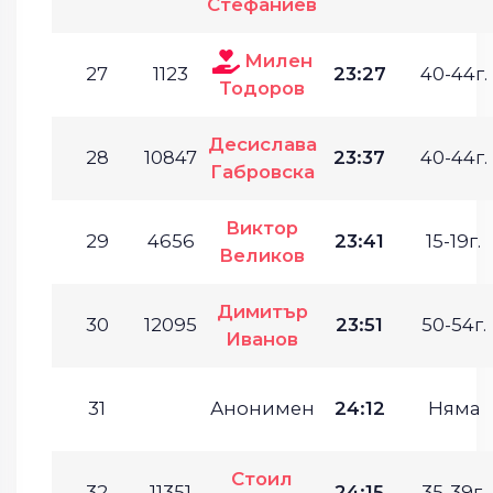
Стефаниев
Милен
27
1123
23:27
40-44г.
Тодоров
Десислава
28
10847
23:37
40-44г.
Габровска
Виктор
29
4656
23:41
15-19г.
Великов
Димитър
30
12095
23:51
50-54г.
Иванов
31
Анонимен
24:12
Няма
Стоил
32
11351
24:15
35-39г.