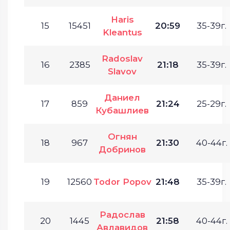
Haris
15
15451
20:59
35-39г.
Kleantus
Radoslav
16
2385
21:18
35-39г.
Slavov
Даниел
17
859
21:24
25-29г.
Кубашлиев
Огнян
18
967
21:30
40-44г.
Добринов
19
12560
Todor Popov
21:48
35-39г.
Радослав
20
1445
21:58
40-44г.
Авлавидов