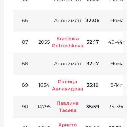
86
Анонимен
32:06
Няма
Krasimira
87
2055
32:17
40-44г.
Petrushkova
88
Анонимен
32:17
Няма
Ралица
89
1634
35:19
8-14г.
Авлавидова
Павлина
90
14795
35:59
35-39г.
Тасева
Христо