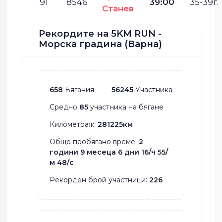
91
8546
39:00
35-39г.
Станев
Рекордите на 5KM RUN -
Морска градина (Варна)
658
Бягания
56245
Участника
Средно
85
участника на бягане
Километраж:
281225км
Общо пробягано време:
2
години 9 месеца 6 дни 16/ч 55/
м 48/с
Рекорден брой участници:
226