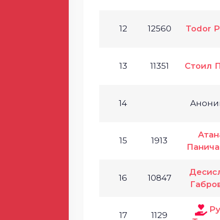
12
12560
Todor 
13
11351
Стоил 
14
Анони
Атан
15
1913
Панича
Десис
16
10847
Габро
Р
17
1129