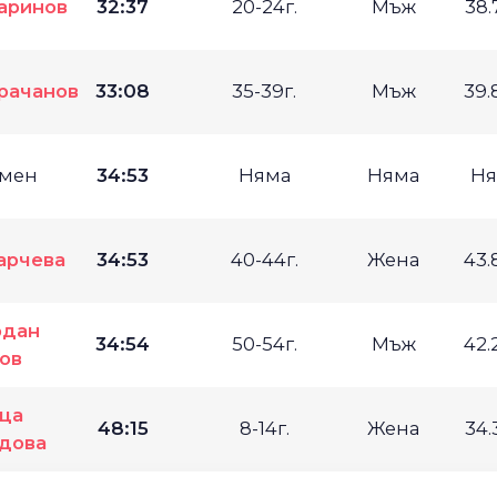
аринов
32:37
20-24г.
Мъж
38.
рачанов
33:08
35-39г.
Мъж
39.
мен
34:53
Няма
Няма
Ня
арчева
34:53
40-44г.
Жена
43.
рдан
34:54
50-54г.
Мъж
42.
ов
ца
48:15
8-14г.
Жена
34.
дова