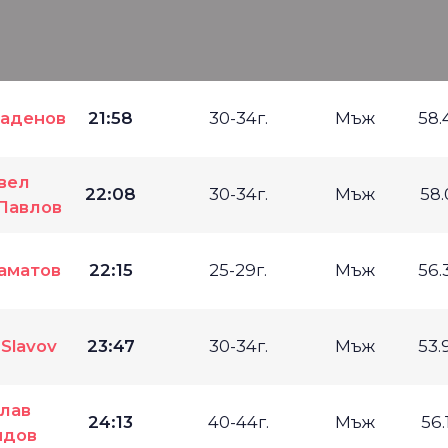
аденов
21:58
30-34г.
Мъж
58.
вел
22:08
30-34г.
Мъж
58.
Павлов
аматов
22:15
25-29г.
Мъж
56.
 Slavov
23:47
30-34г.
Мъж
53.
лав
24:13
40-44г.
Мъж
56.
идов