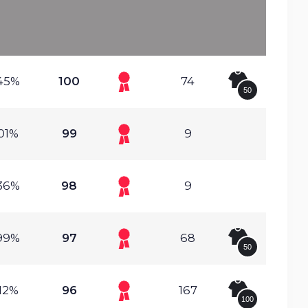
45%
100
74
50
01%
99
9
36%
98
9
99%
97
68
50
12%
96
167
100