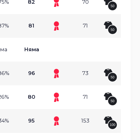
75%
82
70
50
87%
81
71
50
ма
Няма
86%
96
73
50
26%
80
71
50
34%
95
153
100