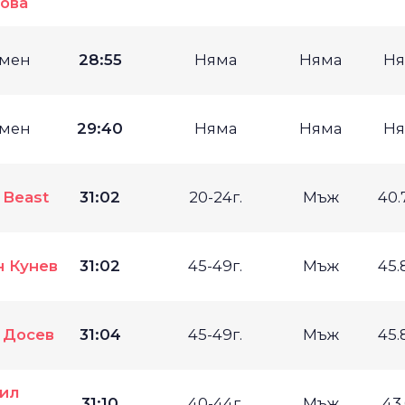
ова
мен
28:55
Няма
Няма
Ня
мен
29:40
Няма
Няма
Ня
 Beast
31:02
20-24г.
Мъж
40.
н Кунев
31:02
45-49г.
Мъж
45.
 Досев
31:04
45-49г.
Мъж
45.
ил
31:10
40-44г.
Мъж
43