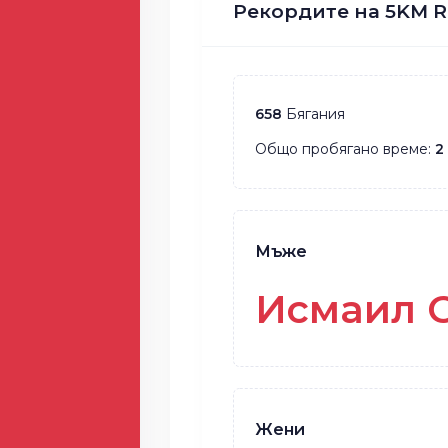
Рекордите на 5KM R
658
Бягания
Общо пробягано време:
2
Мъже
Исмаил 
Жени