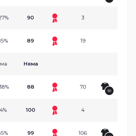
27%
90
3
15%
89
19
ма
Няма
38%
88
70
50
.4%
100
4
85%
99
106