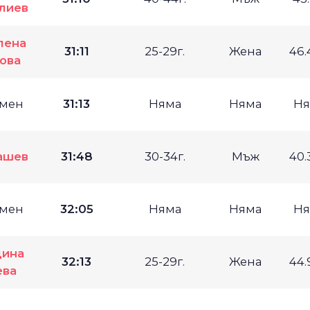
лиев
лена
31:11
25-29г.
Жена
46.
ова
мен
31:13
Няма
Няма
Ня
ашев
31:48
30-34г.
Мъж
40.
мен
32:05
Няма
Няма
Ня
дина
32:13
25-29г.
Жена
44.
ева