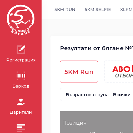
5KM RUN
5KM SELFIE
XLKM
Резултати от бягане №1
Регистрация
5KM Run
Баркод
Дарители
Позиция