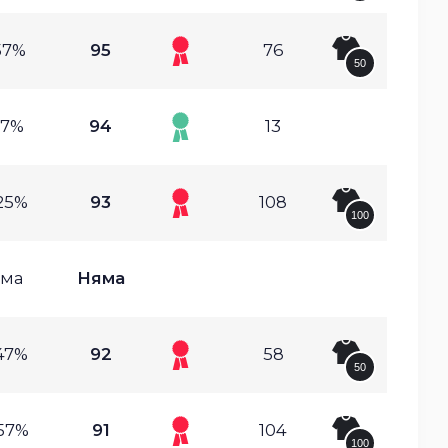
57%
95
76
50
.7%
94
13
25%
93
108
100
ма
Няма
47%
92
58
50
57%
91
104
100