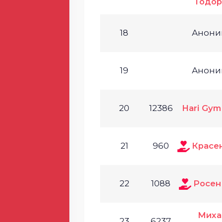
Тодор
18
Анони
19
Анони
20
12386
Hari Gym
21
960
Красе
22
1088
Росен
Миха
23
6237