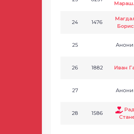
Мараш
Магда
24
1476
Борис
25
Анони
26
1882
Иван Г
27
Анони
Ра
28
1586
Стан