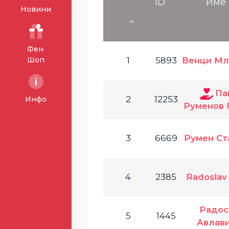
ID
Име
Новини
Фен
Шоп
1
5893
Венци Мл
Па
2
12253
Инфо
Руменов 
3
6669
Румен Ст
4
2385
Radoslav
Радос
5
1445
Авлав