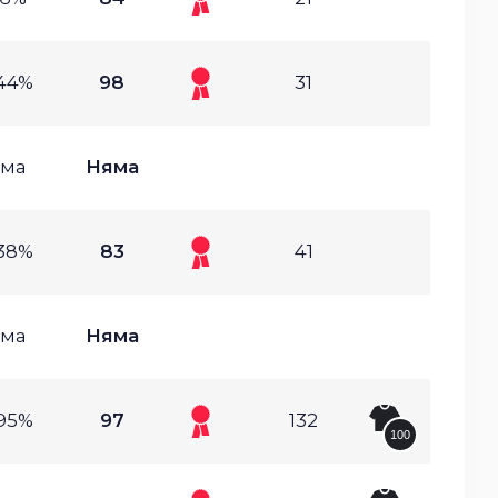
44%
98
31
ма
Няма
38%
83
41
ма
Няма
95%
97
132
100