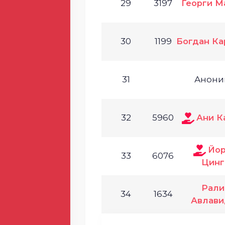
29
3197
Георги М
30
1199
Богдан Ка
31
Анони
32
5960
Ани К
Йо
33
6076
Цинг
Рали
34
1634
Авлави