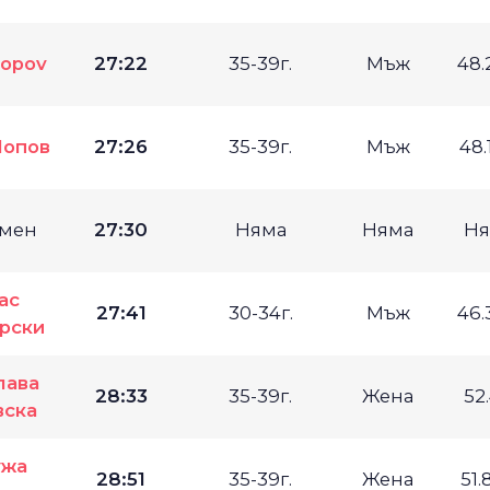
Popov
27:22
35-39г.
Мъж
48.
Попов
27:26
35-39г.
Мъж
48.
мен
27:30
Няма
Няма
Ня
ас
27:41
30-34г.
Мъж
46.
рски
лава
28:33
35-39г.
Жена
52
вска
ужа
28:51
35-39г.
Жена
51.