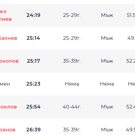
ел
24:19
25-29г.
Мъж
51.
лиев
Бахнев
25:14
25-29г.
Мъж
49
окопов
25:17
35-39г.
Мъж
52.
мен
25:23
Няма
Няма
Ня
тоилов
25:54
40-44г.
Мъж
52.
оянов
26:39
35-39г.
Мъж
49.