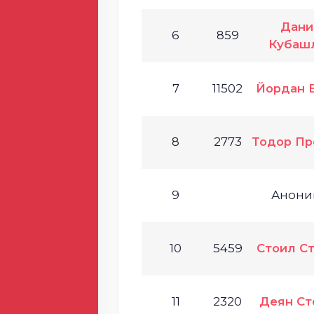
Дани
6
859
Кубаш
7
11502
Йордан 
8
2773
Тодор Пр
9
Анони
10
5459
Стоил С
11
2320
Деян Ст