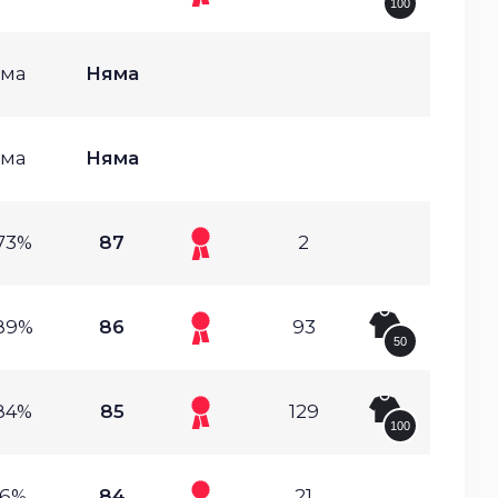
100
ма
Няма
ма
Няма
73%
87
2
89%
86
93
50
84%
85
129
100
.6%
84
21