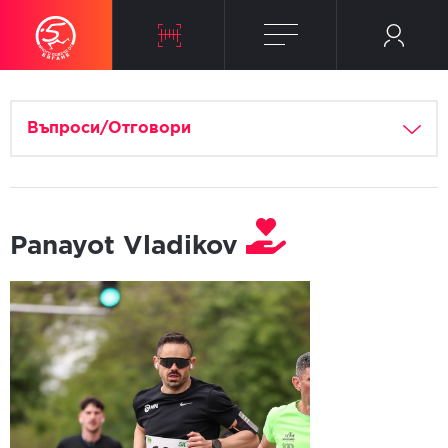
Въпроси/Отговори
Panayot Vladikov