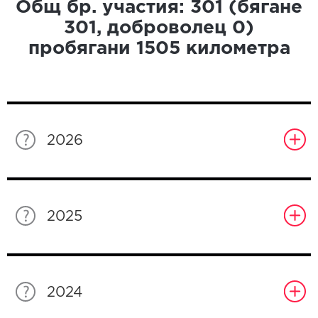
Общ бр. участия:
301
(бягане
301
, доброволец
0
)
пробягани
1505
километра
2026
2025
2024