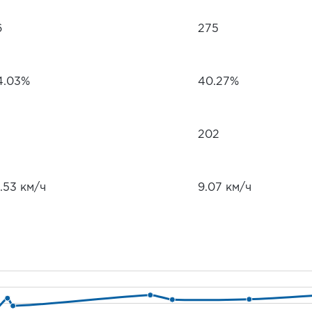
6
275
4.03%
40.27%
202
.53 км/ч
9.07 км/ч