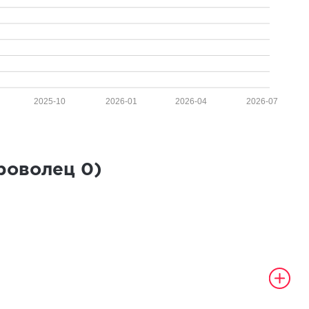
2025-10
2026-01
2026-04
2026-07
броволец
0
)