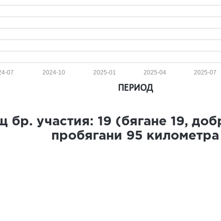
24-07
2024-10
2025-01
2025-04
2025-07
ПЕРИОД
 бр. участия:
19
(бягане
19
, до
пробягани
95
километра