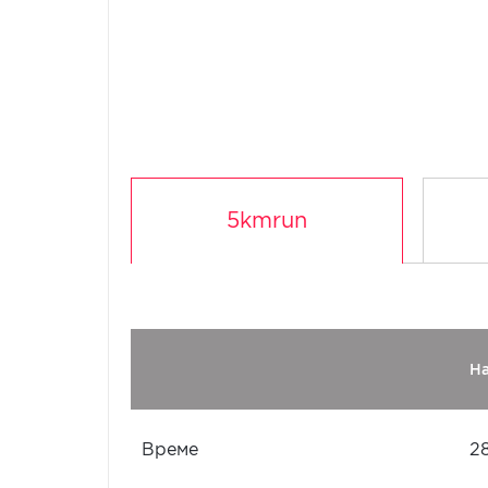
5kmrun
Н
Време
2