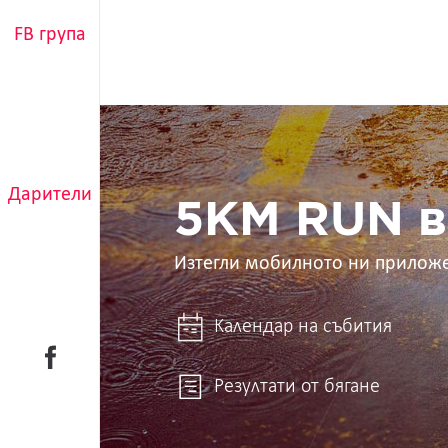
FB група
5KM
RUN
в
ръцете
Дарители
ти
5KM RUN в
Изтегли мобилното ни прилож
Календар на събития
Резултати от бягане