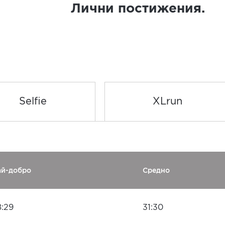
Лични постижения.
Selfie
XLrun
ай-добро
Средно
8:29
31:30