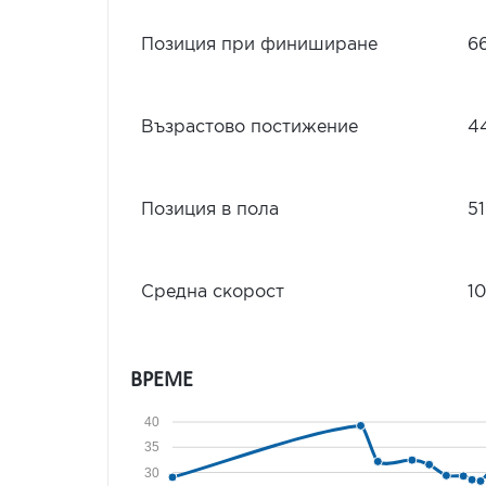
Позиция при финиширане
6
Възрастово постижение
4
Позиция в пола
51
Средна скорост
10
ВРЕМЕ
40
35
30