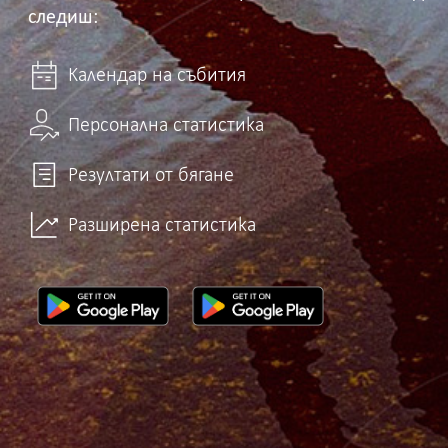
следиш:
Календар на събития
Персонална статистика
Резултати от бягане
Разширена статистика