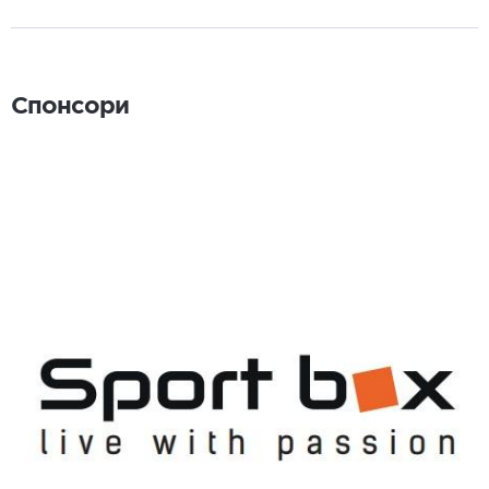
Спонсори
Спонсори