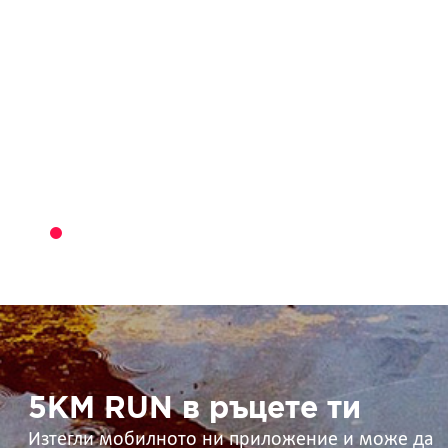
5KM
RUN
в
ръцете
ти
5KM RUN в ръцете ти
Изтегли мобилното ни приложение и може да