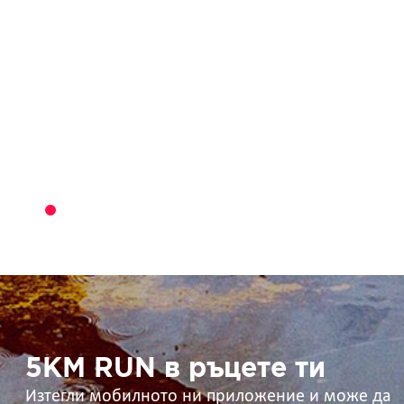
5KM
RUN
в
ръцете
ти
5KM RUN в ръцете ти
Изтегли мобилното ни приложение и може да