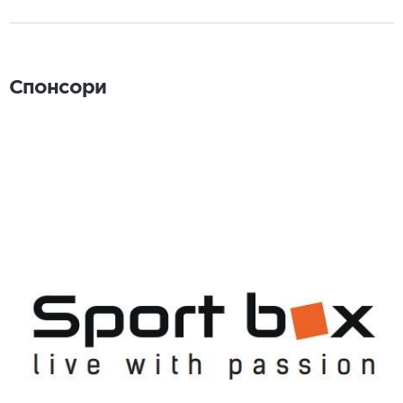
Спонсори
Спонсори