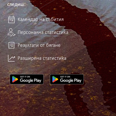
следиш:
Календар на събития
Персонална статистика
Резултати от бягане
Разширена статистика