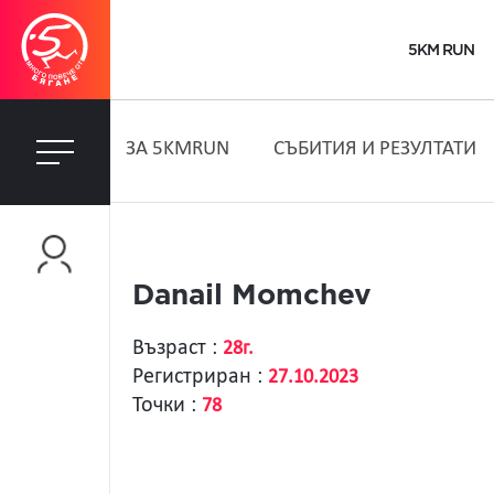
5KM RUN
ЗA 5KMRUN
СЪБИТИЯ И РЕЗУЛТАТИ
Danail Momchev
Възраст :
28г.
Регистриран :
27.10.2023
Точки :
78