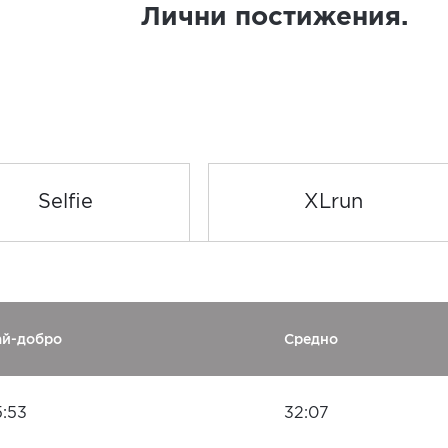
Лични постижения.
Selfie
XLrun
ай-добро
Средно
5:53
32:07