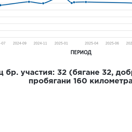
-07
2024-09
2024-11
2025-01
2025-04
2025-06
20
ПЕРИОД
 бр. участия:
32
(бягане
32
, до
пробягани
160
километр