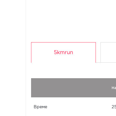
5kmrun
Н
Време
2