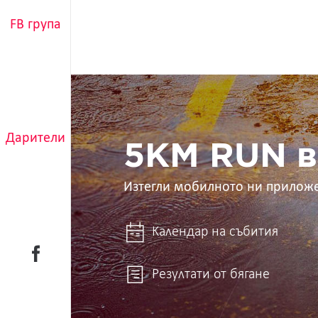
FB група
5KM
RUN
в
ръцете
Дарители
ти
5KM RUN в
Изтегли мобилното ни прилож
Календар на събития
Резултати от бягане