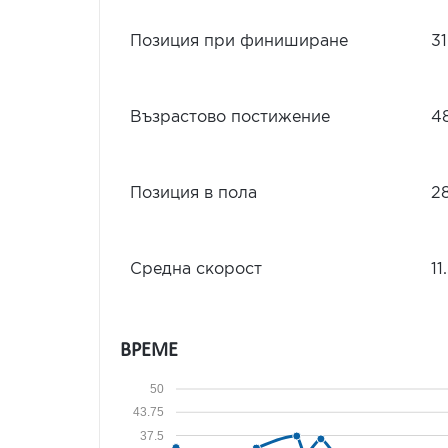
Позиция при финиширане
31
Възрастово постижение
4
Позиция в пола
2
Средна скорост
11
ВРЕМЕ
50
43.75
37.5