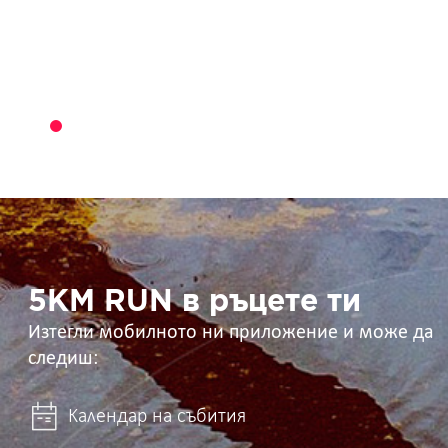
5KM
RUN
в
ръцете
ти
5KM RUN в ръцете ти
Изтегли мобилното ни приложение и може да
следиш:
Календар на събития