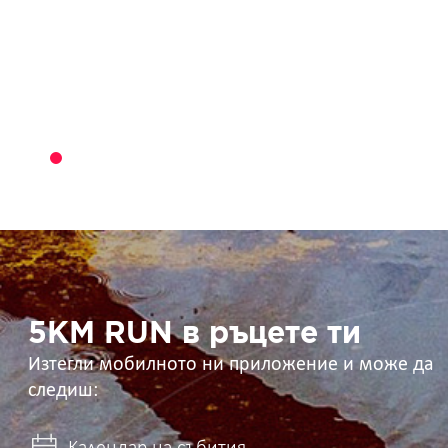
5KM
RUN
в
ръцете
ти
5KM RUN в ръцете ти
Изтегли мобилното ни приложение и може да
следиш: