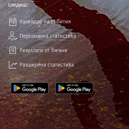
следиш:
Календар на събития
Персонална статистика
Резултати от бягане
Разширена статистика