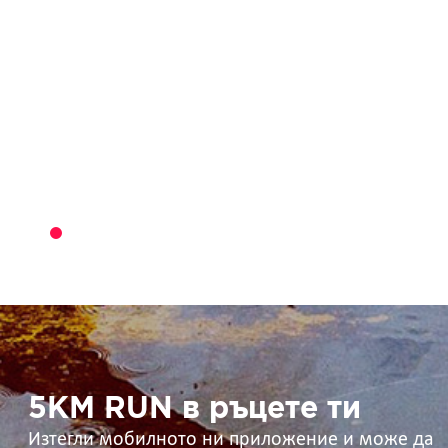
5KM
RUN
в
ръцете
ти
5KM RUN в ръцете ти
Изтегли мобилното ни приложение и може да