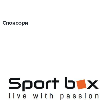
Спонсори
Спонсори