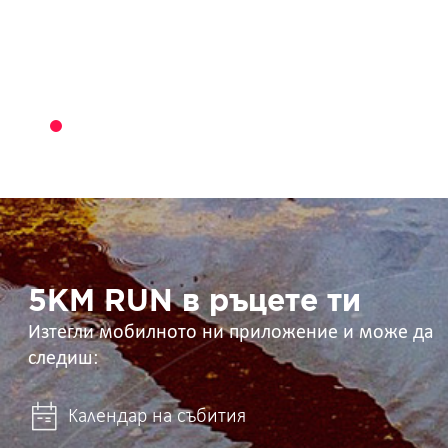
5KM
RUN
в
ръцете
ти
5KM RUN в ръцете ти
Изтегли мобилното ни приложение и може да
следиш:
Календар на събития