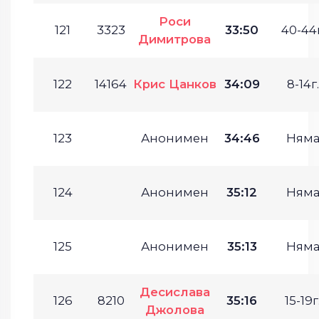
Роси
121
3323
33:50
40-44г
Димитрова
122
14164
Крис Цанков
34:09
8-14г.
123
Анонимен
34:46
Ням
124
Анонимен
35:12
Ням
125
Анонимен
35:13
Ням
Десислава
126
8210
35:16
15-19г
Джолова