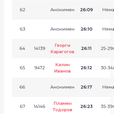
62
Анонимен
26:09
Ням
63
Анонимен
26:10
Ням
Георги
64
14139
26:11
25-29г
Карагогов
Калин
65
9472
26:12
30-34г
Иванов
66
Анонимен
26:17
Ням
Пламен
67
14146
26:23
35-39г
Тодоров