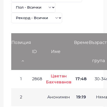
Позиция
Време
Възраст
ID
Име
група
Цветан
1
2868
17:48
30-34г
Бахчеванов
2
Анонимен
19:19
Ням