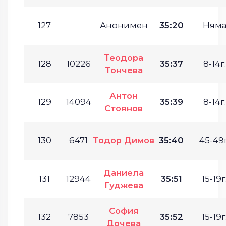
127
Анонимен
35:20
Ням
Теодора
128
10226
35:37
8-14г.
Тончева
Антон
129
14094
35:39
8-14г.
Стоянов
130
6471
Тодор Димов
35:40
45-49г
Даниела
131
12944
35:51
15-19г
Гуджева
София
132
7853
35:52
15-19г
Дочева