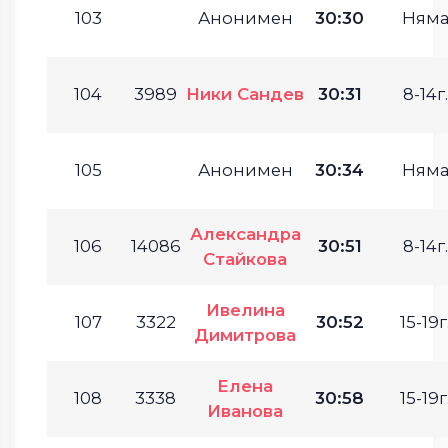
103
Анонимен
30:30
Ням
104
3989
Ники Сандев
30:31
8-14г.
105
Анонимен
30:34
Ням
Александра
106
14086
30:51
8-14г.
Стайкова
Ивелина
107
3322
30:52
15-19г
Димитрова
Елена
108
3338
30:58
15-19г
Иванова