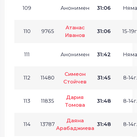
109
Анонимен
31:06
Ням
Атанас
110
9765
31:06
15-19г
Иванов
111
Анонимен
31:42
Ням
Симеон
112
11480
31:45
8-14г.
Стойчев
Дария
113
11835
31:48
8-14г.
Томова
Даяна
114
13787
31:48
8-14г.
Арабаджиева