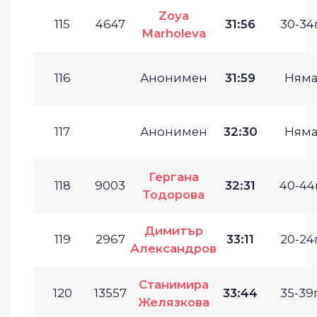
Zoya
115
4647
31:56
30-34г
Marholeva
116
Анонимен
31:59
Ням
117
Анонимен
32:30
Ням
Гергана
118
9003
32:31
40-44г
Тодорова
Димитър
119
2967
33:11
20-24г
Александров
Станимира
120
13557
33:44
35-39г
Желязкова