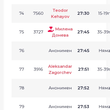
Teodor
74
7560
27:30
15-19г
Kehayov
Милена
75
3727
27:45
35-39г
Донева
76
Анонимен
27:45
Ням
Aleksandar
77
3916
27:51
35-39г
Zagorchev
78
Анонимен
27:52
Ням
79
Анонимен
27:53
Ням