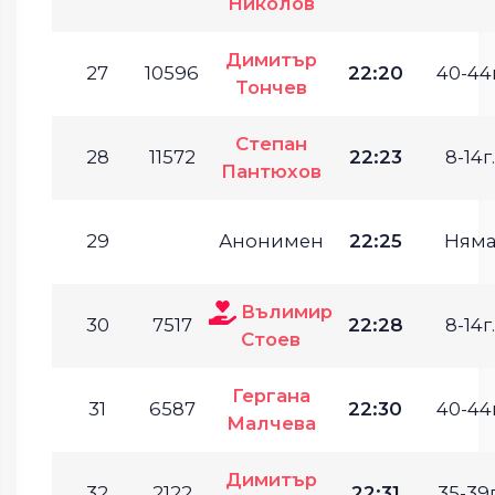
Николов
Димитър
27
10596
22:20
40-44г
Тончев
Степан
28
11572
22:23
8-14г.
Пантюхов
29
Анонимен
22:25
Ням
Вълимир
30
7517
22:28
8-14г.
Стоев
Гергана
31
6587
22:30
40-44г
Малчева
Димитър
32
2122
22:31
35-39г