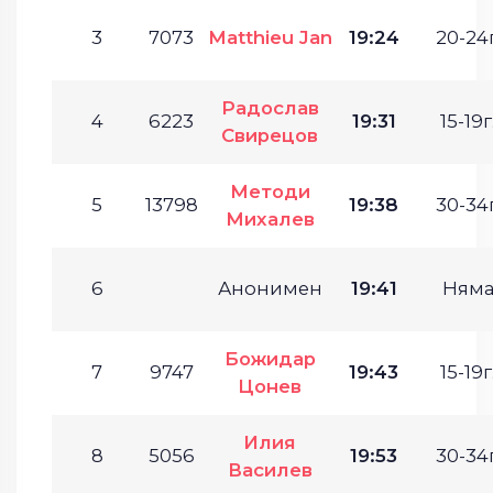
3
7073
Matthieu Jan
19:24
20-24г
Радослав
4
6223
19:31
15-19г
Свирецов
Методи
5
13798
19:38
30-34г
Михалев
6
Анонимен
19:41
Ням
Божидар
7
9747
19:43
15-19г
Цонев
Илия
8
5056
19:53
30-34г
Василев