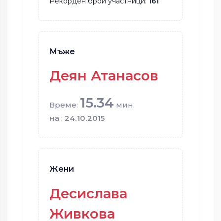
Рекорден брой участници:
161
Мъже
Деян Атанасов
15.34
Време:
мин.
на :
24.10.2015
Жени
Десислава
Живкова