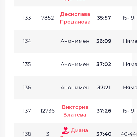
Десислава
133
7852
35:57
15-19г
Проданова
134
Анонимен
36:09
Ням
135
Анонимен
37:02
Ням
136
Анонимен
37:21
Ням
Викториа
137
12736
37:26
15-19г
Златева
Диана
138
3
37:40
40-44г