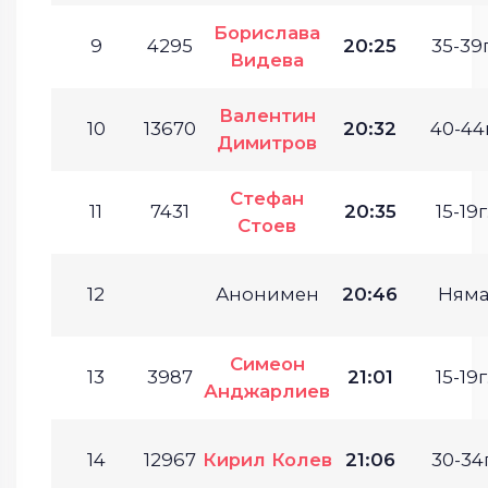
Борислава
9
4295
20:25
35-39г
Видева
Валентин
10
13670
20:32
40-44г
Димитров
Стефан
11
7431
20:35
15-19г
Стоев
12
Анонимен
20:46
Ням
Симеон
13
3987
21:01
15-19г
Анджарлиев
14
12967
Кирил Колев
21:06
30-34г