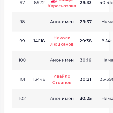
97
8972
29:33
40-44г
Карагьозова
98
Анонимен
29:37
Ням
Никола
99
14018
29:38
8-14г.
Люцканов
100
Анонимен
30:16
Ням
Ивайло
101
13446
30:21
35-39г
Стоянов
102
Анонимен
30:25
Ням