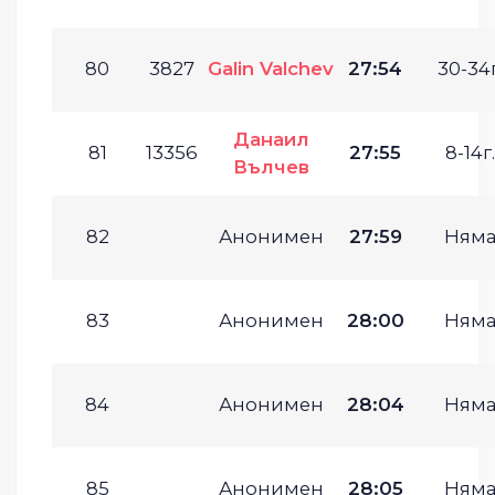
80
3827
Galin Valchev
27:54
30-34г
Данаил
81
13356
27:55
8-14г.
Вълчев
82
Анонимен
27:59
Ням
83
Анонимен
28:00
Ням
84
Анонимен
28:04
Ням
85
Анонимен
28:05
Ням