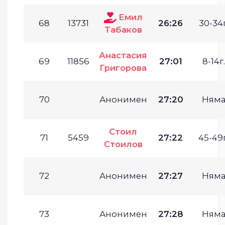
Емил
68
13731
26:26
30-34г
Табаков
Анастасия
69
11856
27:01
8-14г.
Григорова
70
Анонимен
27:20
Ням
Стоил
71
5459
27:22
45-49г
Стоилов
72
Анонимен
27:27
Ням
73
Анонимен
27:28
Ням