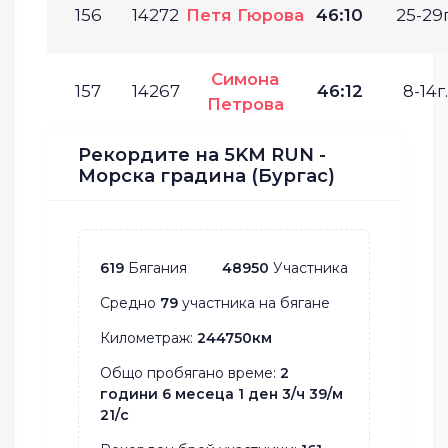
156
14272
Петя Гюрова
46:10
25-29г
Симона
157
14267
46:12
8-14г.
Петрова
Рекордите на 5KM RUN -
Морска градина (Бургас)
619
Бягания
48950
Участника
Средно
79
участника на бягане
Километраж:
244750км
Общо пробягано време:
2
години 6 месеца 1 ден 3/ч 39/м
21/с