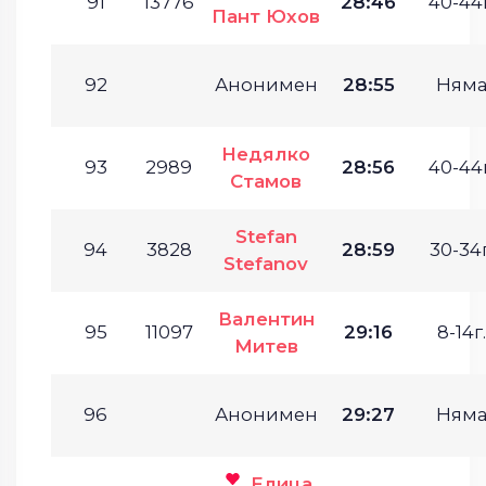
91
13776
28:46
40-44г
Пант Юхов
92
Анонимен
28:55
Ням
Недялко
93
2989
28:56
40-44г
Стамов
Stefan
94
3828
28:59
30-34г
Stefanov
Валентин
95
11097
29:16
8-14г.
Митев
96
Анонимен
29:27
Ням
Елица