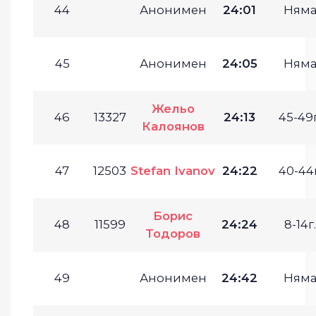
44
Анонимен
24:01
Ням
45
Анонимен
24:05
Ням
Жельо
46
13327
24:13
45-49г
Калоянов
47
12503
Stefan Ivanov
24:22
40-44г
Борис
48
11599
24:24
8-14г.
Тодоров
49
Анонимен
24:42
Ням