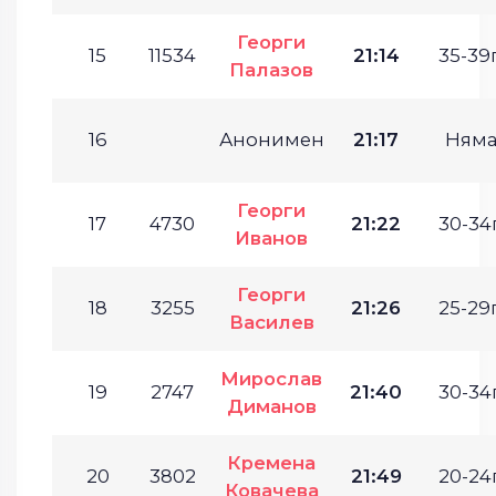
Георги
15
11534
21:14
35-39г
Палазов
16
Анонимен
21:17
Ням
Георги
17
4730
21:22
30-34г
Иванов
Георги
18
3255
21:26
25-29г
Василев
Мирослав
19
2747
21:40
30-34г
Диманов
Кремена
20
3802
21:49
20-24г
Ковачева