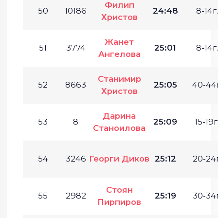
Филип
50
10186
24:48
8-14г.
Христов
Жанет
51
3774
25:01
8-14г.
Ангелова
Станимир
52
8663
25:05
40-44г
Христов
Дарина
53
8
25:09
15-19г
Станоилова
54
3246
Георги Диков
25:12
20-24г
Стоян
55
2982
25:19
30-34г
Пирпиров