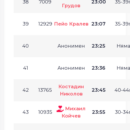
38
7009
23:00
35-39г
Грудов
39
12929
Пейо Кралев
23:07
35-39г
40
Анонимен
23:25
Ням
41
Анонимен
23:36
Ням
Костадин
42
13765
23:45
40-44г
Николов
Михаил
43
10935
23:55
30-34г
Койчев