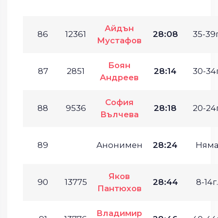
Айдън
86
12361
28:08
35-39г
Мустафов
Боян
87
2851
28:14
30-34г
Андреев
София
88
9536
28:18
20-24г
Вълчева
89
Анонимен
28:24
Ням
Яков
90
13775
28:44
8-14г.
Пантюхов
Владимир