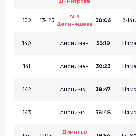
Димитрова
Ана
139
13423
38:06
8-14г.
Делинешева
140
Анонимен
38:19
Ням
141
Анонимен
38:23
Ням
142
Анонимен
38:47
Ням
143
Анонимен
38:48
Ням
Димитър
144
14030
38:54
15-19г