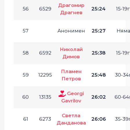
Драгомир
56
6529
25:24
15-19г
Драгнев
57
Анонимен
25:27
Ням
Николай
58
6592
25:38
15-19г
Димов
Пламен
59
12295
25:48
30-34г
Петров
Georgi
60
13135
26:02
60-64г
Gavrilov
Светла
61
6273
26:06
35-39г
Данданова