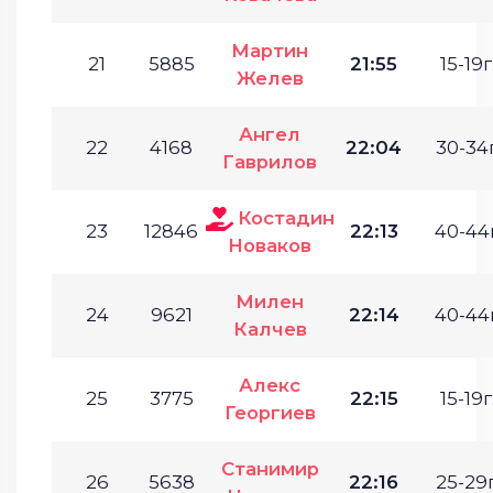
Мартин
21
5885
21:55
15-19г
Желев
Ангел
22
4168
22:04
30-34г
Гаврилов
Костадин
23
12846
22:13
40-44г
Новаков
Милен
24
9621
22:14
40-44г
Калчев
Алекс
25
3775
22:15
15-19г
Георгиев
Станимир
26
5638
22:16
25-29г