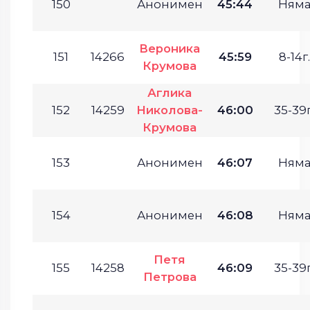
150
Анонимен
45:44
Ням
Вероника
151
14266
45:59
8-14г.
Крумова
Аглика
152
14259
Николова-
46:00
35-39г
Крумова
153
Анонимен
46:07
Ням
154
Анонимен
46:08
Ням
Петя
155
14258
46:09
35-39г
Петрова